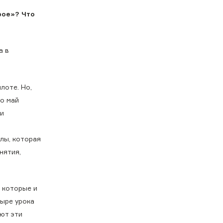
рое»? Что
а в
лоте. Но,
по май
ли
лы, которая
нятия,
 которые и
тыре урока
ют эти