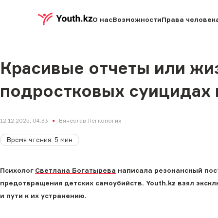
О нас
Возможности
Права человек
Красивые отчеты или жиз
подростковых суицидах 
12.12.2025, 04:33
Вячеслав Легконогих
Время чтения
:
5
мин
Психолог
Светлана Богатырева
написала резонансный пос
предотвращения детских самоубийств. Youth.kz взял экск
и пути к их устранению.