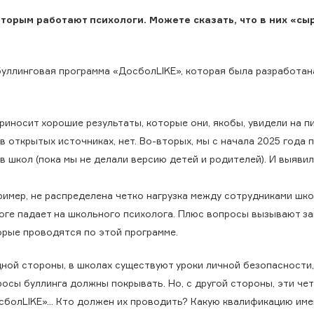
торым работают психологи. Можете сказать, что в них «сы
ибуллинговая программа «ДосболLIKE», которая была разработан
риносит хорошие результаты, которые они, якобы, увидели на пи
в открытых источниках, нет. Во-вторых, мы с начала 2025 года 
в школ (пока мы не делали версию детей и родителей). И выяви
ример, не распределена четко нагрузка между сотрудниками шко
тоге падает на школьного психолога. Плюс вопросы вызывают за
орые проводятся по этой программе.
дной стороны, в школах существуют уроки личной безопасности,
росы буллинга должны покрывать. Но, с другой стороны, эти че
сболLIKE»… Кто должен их проводить? Какую квалификацию име