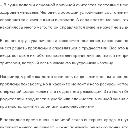
− В суицидологии основной причиной считается состояние мен
здоровья человека. Человек с хорошим устойчивым состоянием,
справляется с жизненными вызовами. А если состояние расшат
накопилось много чего, то он справляется хуже и может не выд
В целом, структура личности тоже имеет значение, насколько 
умеет решать проблемы и справляться с трудностями. Все это в
вещи, которые мы обычно называем причинами, являются не при
триггером, который лег на какую-то внутреннюю картину.
Например, у ребенка долго копилось напряжение, он пытался д
проблемы по-своему, но в какой-то момент у него ресурсы исто
очередной вызов может стать для него решающим. Это могут б
родителями, трудности в учебе или сложности в личной жизни 
противоположным полом или одноклассниками.
В последнее время очень значимой стала интернет-среда, отку
интернет ничего не решает. Нужно понимать, на какую почву это