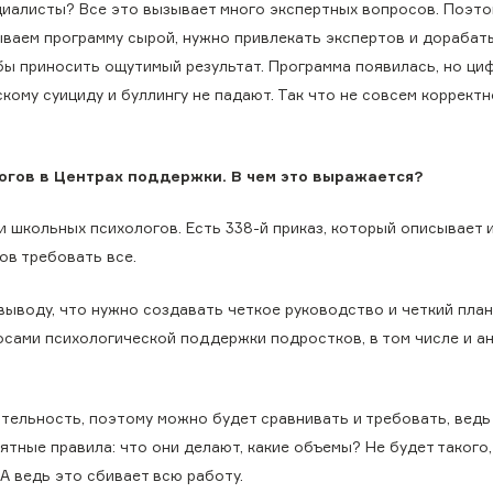
циалисты? Все это вызывает много экспертных вопросов. Поэто
ываем программу сырой, нужно привлекать экспертов и дорабат
бы приносить ощутимый результат. Программа появилась, но ци
кому суициду и буллингу не падают. Так что не совсем корректн
огов в Центрах поддержки. В чем это выражается?
и школьных психологов. Есть 338-й приказ, который описывает 
ов требовать все.
выводу, что нужно создавать четкое руководство и четкий план
осами психологической поддержки подростков, в том числе и а
тельность, поэтому можно будет сравнивать и требовать, ведь
ятные правила: что они делают, какие объемы? Не будет такого,
А ведь это сбивает всю работу.