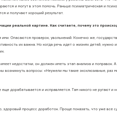
ираются и могут в этом помочь. Раньше психиатрическая и псих
ся и получают хороший результат.
ации реальной картине. Как считаете, почему это происхо
я ими. Опасаются проверок, увольнений. Конечно же, государст
тивность их важна. Но когда речь идет о жизнях детей, нужно 
их.
 имеет недостатки, он должен иметь этап анализа и поправок. А
лжны возникнуть вопросы: «Неужели мы такие эксклюзивные, раз 
е еще дорабатывается и исправляется. Там никого не ругают и н
ю, здоровый процесс доработок. Проще показать, что уже все с