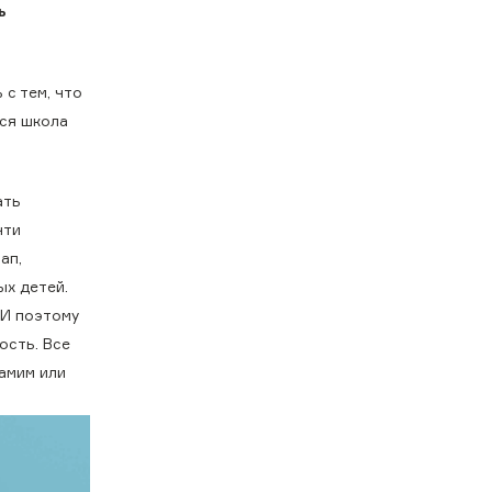
ь
 с тем, что
вся школа
ать
чти
ап,
ых детей.
 И поэтому
ость. Все
амим или