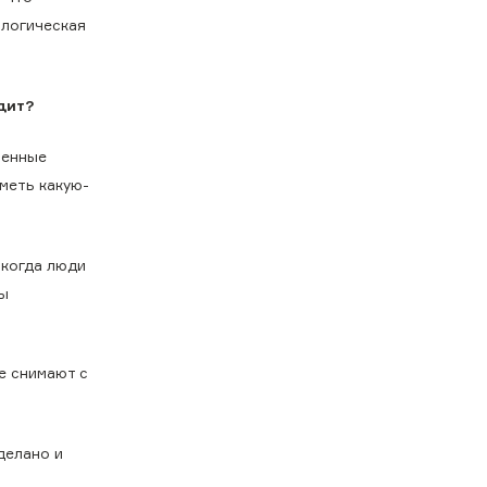
ологическая
дит?
венные
иметь какую-
 когда люди
мы
е снимают с
делано и