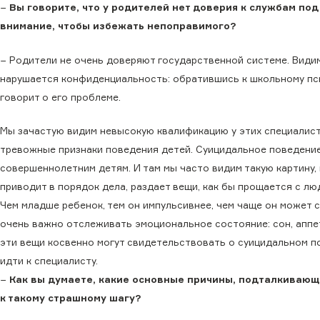
−
Вы говорите, что у родителей нет доверия к службам по
внимание, чтобы избежать непоправимого?
− Родители не очень доверяют государственной системе. Видим
нарушается конфиденциальность: обратившись к школьному пси
говорит о его проблеме.
Мы зачастую видим невысокую квалификацию у этих специалист
тревожные признаки поведения детей. Суицидальное поведение
совершеннолетним детям. И там мы часто видим такую картину, 
приводит в порядок дела, раздает вещи, как бы прощается с люд
Чем младше ребенок, тем он импульсивнее, чем чаще он может 
очень важно отслеживать эмоциональное состояние: сон, аппет
эти вещи косвенно могут свидетельствовать о суицидальном по
идти к специалисту.
−
Как вы думаете, какие основные причины, подталкиваю
к такому страшному шагу?