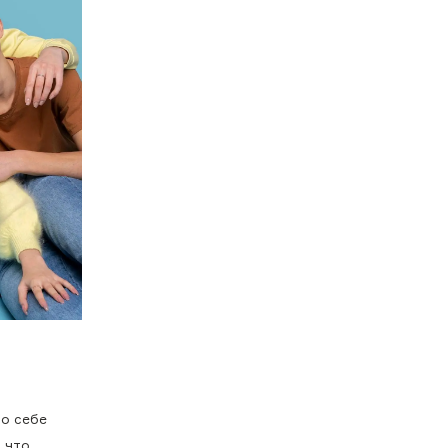
по себе
, что