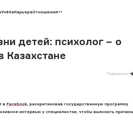
а
Учёба
Карьера
Отношения
ни детей: психолог − о
в Казахстане
Поделиться
:
т в
Facebook
, раскритиковав государственную программу
люзивное интервью у специалистки, чтобы выяснить причин