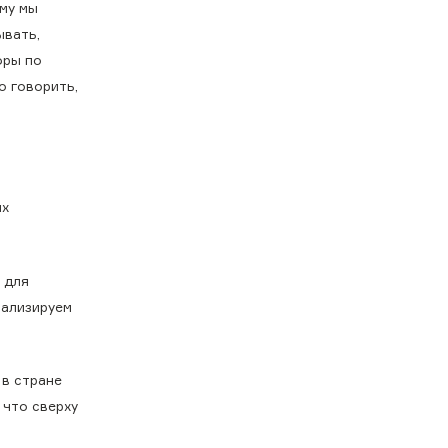
му мы
ывать,
фры по
о говорить,
их
 для
нализируем
 в стране
 что сверху