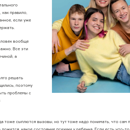
тального
 как правило,
анное, если уже
ержать.
человек вообще
ажно. Все эти
чиной, а
олго решать
щились, поэтому
ыть проблемы с
с
да тоже сыплются вызовы, но тут тоже надо понимать, что сам 
 ложится, какое состояние психики у ребенка. Если есть что-то