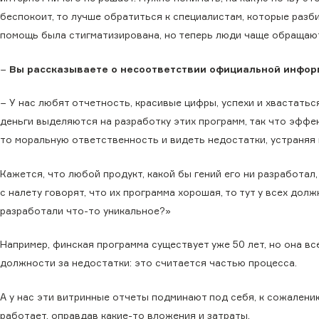
беспокоит, то лучше обратиться к специалистам, которые разб
помощь была стигматизирована, но теперь люди чаще обращают
−
Вы рассказываете о несоответствии официальной информ
− У нас любят отчетность, красивые цифры, успехи и хвастатьс
деньги выделяются на разработку этих программ, так что эффек
то моральную ответственность и видеть недостатки, устраняя 
Кажется, что любой продукт, какой бы гений его ни разработал,
с налету говорят, что их программа хорошая, то тут у всех до
разработали что-то уникальное?»
Например, финская программа существует уже 50 лет, но она вс
должности за недостатки: это считается частью процесса.
А у нас эти витринные отчеты подминают под себя, к сожалени
работает, оправдав какие-то вложения и затраты.