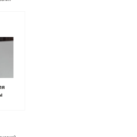
ля
ы
еческий