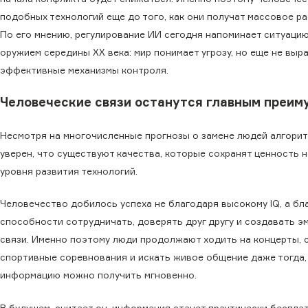
подобных технологий еще до того, как они получат массовое р
По его мнению, регулирование ИИ сегодня напоминает ситуаци
оружием середины XX века: мир понимает угрозу, но еще не выр
эффективные механизмы контроля.
Человеческие связи останутся главным преи
Несмотря на многочисленные прогнозы о замене людей алгорит
уверен, что существуют качества, которые сохранят ценность 
уровня развития технологий.
Человечество добилось успеха не благодаря высокому IQ, а бл
способности сотрудничать, доверять друг другу и создавать 
связи. Именно поэтому люди продолжают ходить на концерты, 
спортивные соревнования и искать живое общение даже тогда,
информацию можно получить мгновенно.
В будущем, считает он, информация станет практически беспла