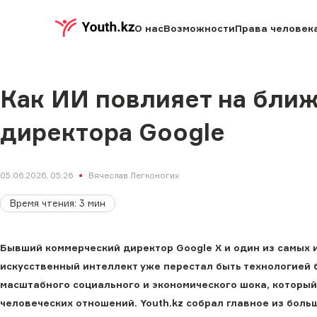
О нас
Возможности
Права человек
Как ИИ повлияет на ближ
директора Google
05.06.2026, 05:26
Вячеслав Легконогих
Время чтения
:
3
мин
Бывший коммерческий директор Google X и один из самых 
искусственный интеллект уже перестал быть технологией 
масштабного социального и экономического шока, который 
человеческих отношений. Youth.kz собрал главное из бол