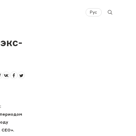
Рус
экс-
:
 периодом
роду
A CEO».