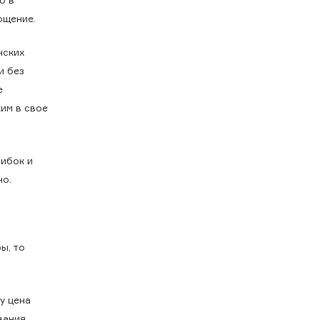
ощение.
нских
и без
е
им в свое
шибок и
но.
ы, то
у цена
вания