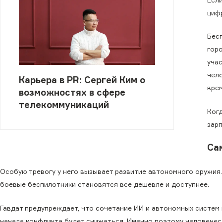
циф
Бес
гор
уча
чел
Карьера в PR: Сергей Ким о
врем
возможностях в сфере
телекоммуникаций
Ког
зар
Са
Особую тревогу у него вызывает развитие автономного оружия.
боевые беспилотники становятся все дешевле и доступнее.
Гавдат предупреждает, что сочетание ИИ и автономных систем
начала конфликта будет снижаться. Именно поэтому человече