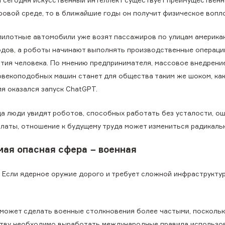
ровой среде, то в ближайшие годы он получит физическое вопл
пилотные автомобили уже возят пассажиров по улицам америка
одов, а роботы начинают выполнять производственные операци
стия человека. По мнению предпринимателя, массовое внедрени
овекоподобных машин станет для общества таким же шоком, как
я оказался запуск ChatGPT.
да люди увидят роботов, способных работать без усталости, о
платы, отношение к будущему труда может измениться радикаль
мая опасная сфера − военная
 Если ядерное оружие дорого и требует сложной инфраструктур
 может сделать военные столкновения более частыми, поскольк
ству необходимо выработать международные правила использо