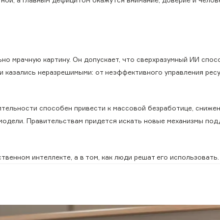
ьно мрачную картину. Он допускает, что сверхразумный ИИ спос
и казались неразрешимыми: от неэффективного управления рес
ительности способен привести к массовой безработице, сниже
 модели. Правительствам придется искать новые механизмы по
твенном интеллекте, а в том, как люди решат его использовать.