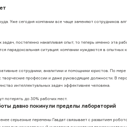
ет
руда. Уже сегодня компании все чаще заменяют сотрудников алг
 задач, постепенно накапливая опыт, то теперь именно эта раб
тся парадоксальная ситуация: компании нуждаются в опытных к
тративные сотрудники, аналитики и помощники юристов. По мере
у, творческие профессии и даже руководящие должности. В пер
инство интеллектуальных задач эффективнее человека.
ут потерять до 30% рабочих мест.
боты давно покинули пределы лабораторий
менее серьезные перемены Гавдат связывает с развитием робото
и сегодня искусственный интеллект существует преимущественн