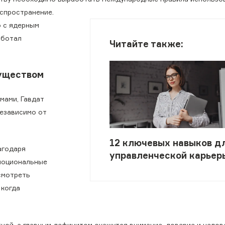
аспространение.
ю с ядерным
аботал
Читайте также:
муществом
мами, Гавдат
независимо от
12 ключевых навыков д
агодаря
управленческой карьер
эмоциональные
смотреть
 когда
тной, а главным дефицитом окажутся внимание, доверие и челов