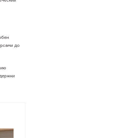
обен
урсами до
нию
ддержки