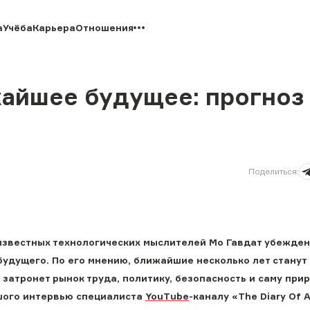
а
Учёба
Карьера
Отношения
айшее будущее: прогноз 
Поделиться
:
известных технологических мыслителей Мо Гавдат убежден
будущего. По его мнению, ближайшие несколько лет станут
затронет рынок труда, политику, безопасность и саму при
ьшого интервью специалиста
YouTube
-каналу «The Diary Of 