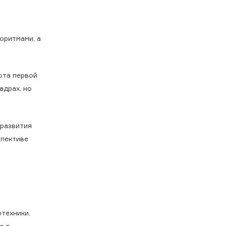
оритмами, а
ота первой
адрах, но
 развития
спективе
техники.
о в