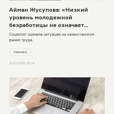
Айман Жусупова: «Низкий
уровень молодежной
безработицы не означает
отсутствие проблем»
Социолог оценила ситуацию на казахстанском
рынке труда.
Карьера
11.03.2026, 05:26