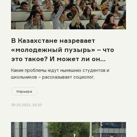
В Казахстане назревает
«молодежный пузырь» – что
это такое? И может ли он
привести к молодежным
Какие проблемы ждут нынешних студентов и
протестам?
школьников – рассказывает социолог.
Карьера
30.01.2022, 01:10