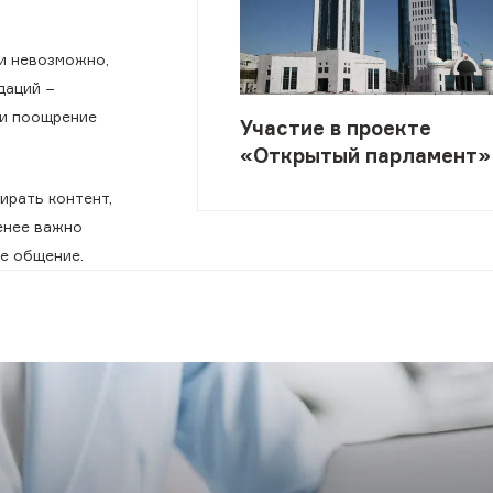
и невозможно,
даций −
 и поощрение
Участие в проекте
«Открытый парламент»
ирать контент,
енее важно
ое общение.