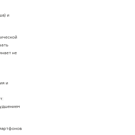
ша) и
сической
вать
инает не
ия и
т:
худшением
смартфонов