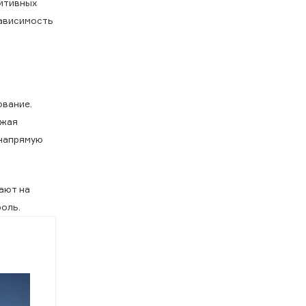
нитивных
зависимость
ование.
ижая
 напрямую
ают на
оль.