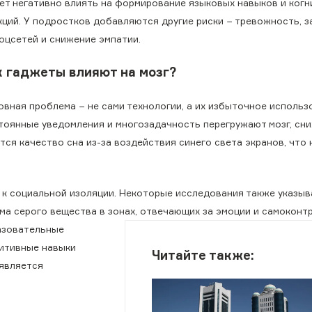
ет негативно влиять на формирование языковых навыков и ког
кций. У подростков добавляются другие риски − тревожность, 
соцсетей и снижение эмпатии.
к гаджеты влияют на мозг?
овная проблема − не сами технологии, а их избыточное использ
тоянные уведомления и многозадачность перегружают мозг, сн
ся качество сна из-за воздействия синего света экранов, что
 к социальной изоляции. Некоторые исследования также указыв
а серого вещества в зонах, отвечающих за эмоции и самоконтр
азовательные
нитивные навыки
Читайте также:
оявляется