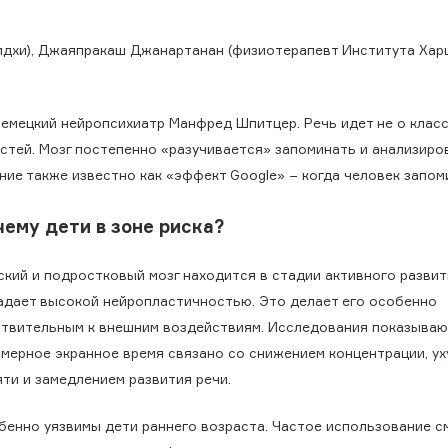
идхи), Джаяпракаш Джанартанан (физиотерапевт Института Хар
емецкий нейропсихиатр Манфред Шпитцер. Речь идет не о клас
стей. Мозг постепенно «разучивается» запоминать и анализиро
ние также известно как «эффект Google» − когда человек запом
чему дети в зоне риска?
ский и подростковый мозг находится в стадии активного развит
адает высокой нейропластичностью. Это делает его особенно
ствительным к внешним воздействиям. Исследования показываю
змерное экранное время связано со снижением концентрации, у
ти и замедлением развития речи.
бенно уязвимы дети раннего возраста. Частое использование 