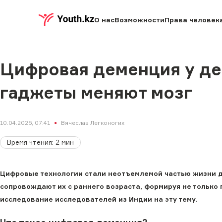
О нас
Возможности
Права человек
Цифровая деменция у дет
гаджеты меняют мозг
10.04.2026, 07:41
Вячеслав Легконогих
Время чтения
:
2
мин
Цифровые технологии стали неотъемлемой частью жизни д
сопровождают их с раннего возраста, формируя не только п
исследование исследователей из Индии на эту тему.