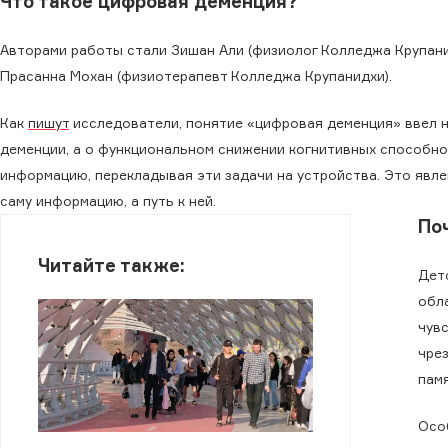
Что такое цифровая деменция?
Авторами работы стали Зишан Али (физиолог Колледжа Крупан
Прасанна Мохан (физиотерапевт Колледжа Крупанидхи).
Как
пишут
исследователи, понятие «цифровая деменция» ввел н
деменции, а о функциональном снижении когнитивных способно
информацию, перекладывая эти задачи на устройства. Это явле
саму информацию, а путь к ней.
По
Читайте также:
Дет
обл
чув
чре
памя
Осо