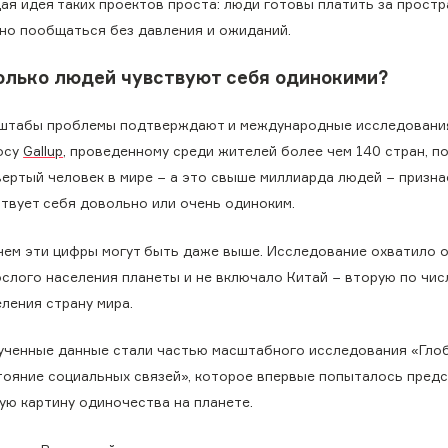
ая идея таких проектов проста: люди готовы платить за простр
но пообщаться без давления и ожиданий.
олько людей чувствуют себя одинокими?
штабы проблемы подтверждают и международные исследования
осу
Gallup
, проведенному среди жителей более чем 140 стран, п
вертый человек в мире − а это свыше миллиарда людей − призна
ствует себя довольно или очень одиноким.
чем эти цифры могут быть даже выше. Исследование охватило 
ослого населения планеты и не включало Китай − вторую по чи
ления страну мира.
ученные данные стали частью масштабного исследования «Гло
тояние социальных связей», которое впервые попыталось пред
ую картину одиночества на планете.