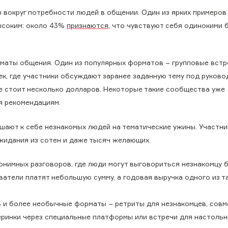
 вокруг потребности людей в общении. Один из ярких примеров 
ысоким: около 43%
признаются
, что чувствуют себя одинокими
маты общения. Один из популярных форматов − групповые встр
ек, где участники обсуждают заранее заданную тему под руков
ие стоит несколько долларов. Некоторые такие сообщества уже
я рекомендациям.
шают к себе незнакомых людей на тематические ужины. Участни
жидания из сотен и даже тысяч желающих.
онимных разговоров, где люди могут выговориться незнакомцу 
атели платят небольшую сумму, а годовая выручка одного из т
ь и более необычные форматы − ретриты для незнакомцев, сов
еринки через специальные платформы или встречи для настольны