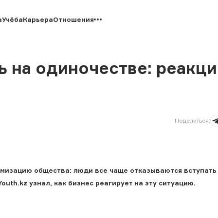
а
Учёба
Карьера
Отношения
ь на одиночестве: реакци
Поделиться
:
омизацию общества: люди все чаще отказываются вступать
outh.kz узнал, как бизнес реагирует на эту ситуацию.