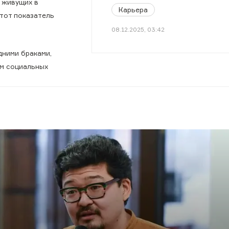
 живущих в
Карьера
этот показатель
08.12.2025, 03:42
дними браками,
ем социальных