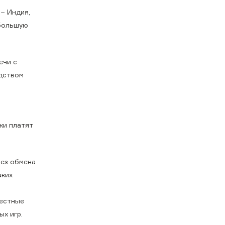
− Индия,
 большую
ечи с
одством
ки платят
без обмена
аких
местные
х игр.