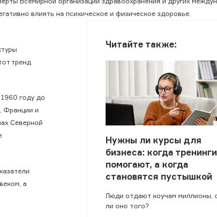
перты Всемирной организации здравоохранения и других между
гативно влиять на психическое и физическое здоровье.
Читайте также:
ктуры
тот тренд
 1960 году до
, Франции и
нах Северной
е
Нужны ли курсы для
бизнеса: когда тренинги
помогают, а когда
казатели
становятся пустышкой
веком, а
Люди отдают коучам миллионы, 
ли оно того?