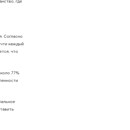
анство, где
. Согласно
очти каждый
ется, что
около 77%
сленности
бальное
ставить