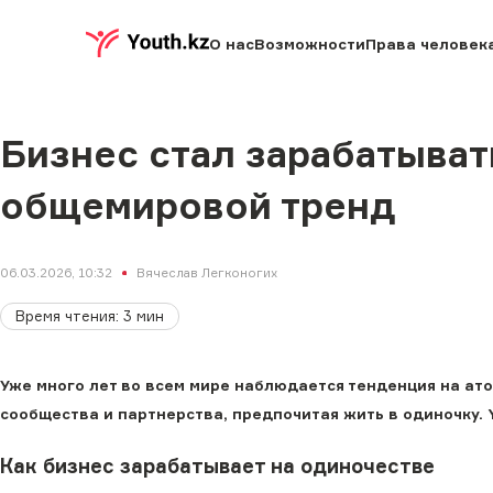
О нас
Возможности
Права человек
Бизнес стал зарабатыват
общемировой тренд
06.03.2026, 10:32
Вячеслав Легконогих
Время чтения
:
3
мин
Уже много лет во всем мире наблюдается тенденция на ат
сообщества и партнерства, предпочитая жить в одиночку. Y
Как бизнес зарабатывает на одиночестве