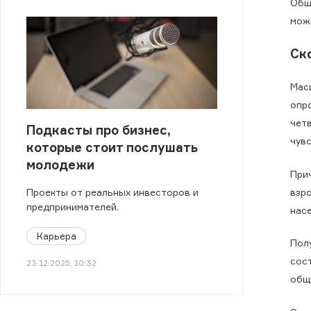
Общ
мож
Ск
Мас
опр
чет
Подкасты про бизнес,
чув
которые стоит послушать
молодежи
При
взр
Проекты от реальных инвесторов и
предпринимателей.
насе
Карьера
Пол
сос
23.12.2025, 10:32
общ