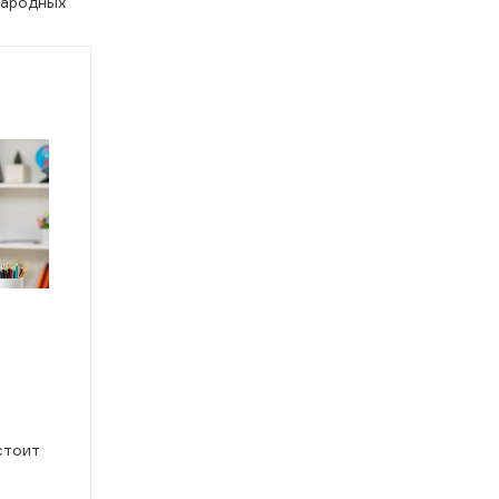
народных
стоит