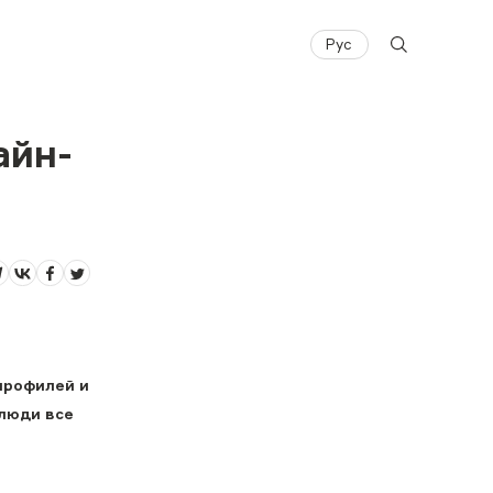
Рус
айн-
профилей и
 люди все