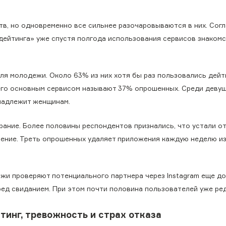
в, но одновременно все сильнее разочаровываются в них. Сог
ейтинга» уже спустя полгода использования сервисов знакомс
я молодежи. Около 63% из них хотя бы раз пользовались дейт
 его основным сервисом называют 37% опрошенных. Среди деву
инадлежит женщинам.
ание. Более половины респондентов признались, что устали от
ление. Треть опрошенных удаляет приложения каждую неделю из
и проверяют потенциального партнера через Instagram еще до
ред свиданием. При этом почти половина пользователей уже ре
стинг, тревожность и страх отказа