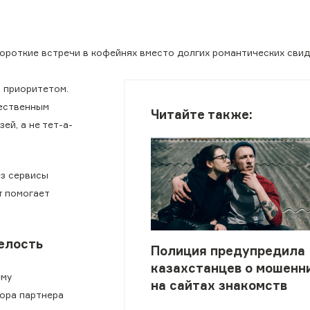
ороткие встречи в кофейнях вместо долгих романтических свид
 приоритетом.
ественным
Читайте также:
ей, а не тет-а-
ез сервисы
т помогает
елость
Полиция предупредила
казахстанцев о мошенн
ему
на сайтах знакомств
ора партнера