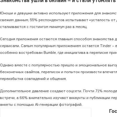
Знакомства ушли в онлайн – и стали утомлять
Юноши и девушки активно используют приложения для знакомст
свежим данным, 55% респондентов испытывают «усталость от д
сталкиваются с гостингом минимум раз в месяц.
Сегодня приложения остаются главным способом знакомства дл
сервисами. Самым популярным приложением остается Tinder –
особенно востребован Bumble, где инициатива в переписке пр
Однако вместе с популярностью пришло и эмоциональное выгор
бесконечных свайпов, переписок и попыток произвести впечат
переизбытка совпадений и общения.
Дополнительное давление создают соцсети. Почти 71% молодеж
встречи, а 66% внимательно изучают аккаунты и публикации пе
анкеты с помощью AI-генерации фотографий.
Го