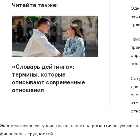
Читайте также:
Одн
нес
тре
Наи
пре
опр
пос
«Словарь дейтинга»:
термины, которые
Сит
описывают современные
дав
отношения
сло
что
отн
Экономическая ситуация также влияет на романтическую жизн
финансовых трудностей.