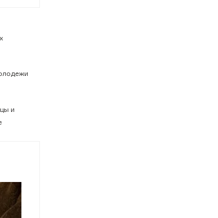
х
молодежи
цы и
е