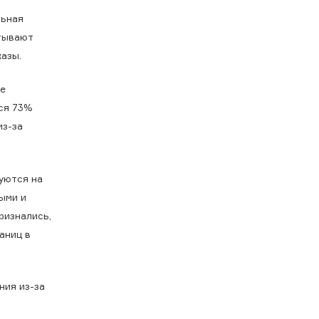
льная
тывают
азы.
ое
ся 73%
из-за
уются на
ыми и
ризнались,
аниц в
ния из-за