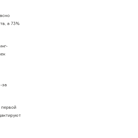
ласно
тв, а 73%
инг-
шек
-за
 первой
дактируют