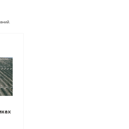
аний.
иках