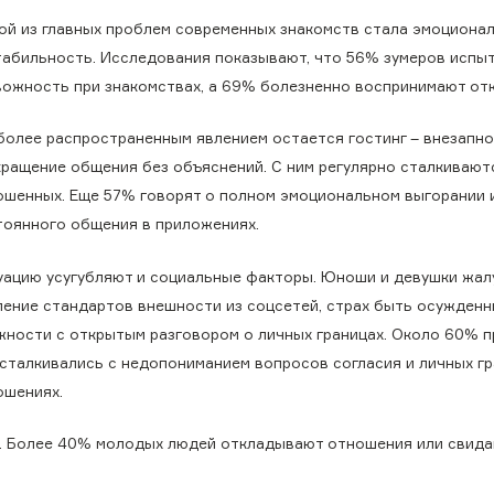
ой из главных проблем современных знакомств стала эмоциона
табильность. Исследования показывают, что 56% зумеров испы
вожность при знакомствах, а 69% болезненно воспринимают отк
более распространенным явлением остается гостинг – внезапн
кращение общения без объяснений. С ним регулярно сталкивают
ошенных. Еще 57% говорят о полном эмоциональном выгорании 
тоянного общения в приложениях.
уацию усугубляют и социальные факторы. Юноши и девушки жал
ление стандартов внешности из соцсетей, страх быть осужденн
жности с открытым разговором о личных границах. Около 60% п
 сталкивались с недопониманием вопросов согласия и личных гр
ошениях.
ь. Более 40% молодых людей откладывают отношения или свида