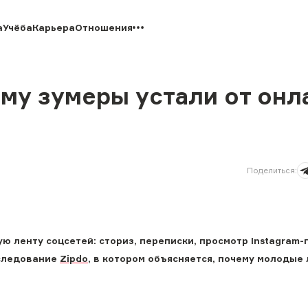
а
Учёба
Карьера
Отношения
му зумеры устали от онл
Поделиться
:
 ленту соцсетей: сториз, переписки, просмотр Instagram-
сследование
Zipdo
, в котором объясняется, почему молодые