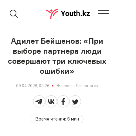
Адилет Бейшенов: «При
выборе партнера люди
совершают три ключевых
ошибки»
09.04.2026, 05:26
Вячеслав Легконогих
Время чтения
:
5
мин