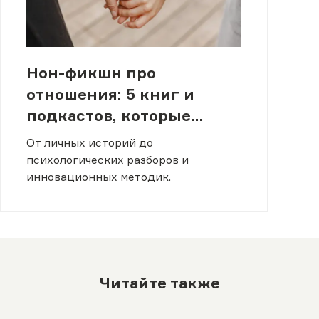
Нон-фикшн про
отношения: 5 книг и
подкастов, которые
помогают лучше понять
От личных историй до
себя и других
психологических разборов и
инновационных методик.
Читайте также