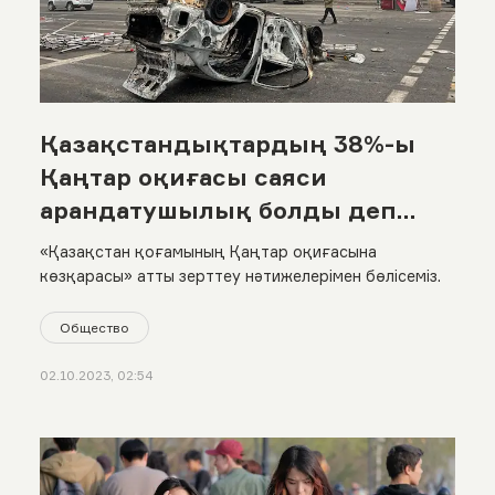
Қазақстандықтардың 38%-ы
Қаңтар оқиғасы саяси
арандатушылық болды деп
санайды
«Қазақстан қоғамының Қаңтар оқиғасына
көзқарасы» атты зерттеу нәтижелерімен бөлісеміз.
Общество
02.10.2023, 02:54