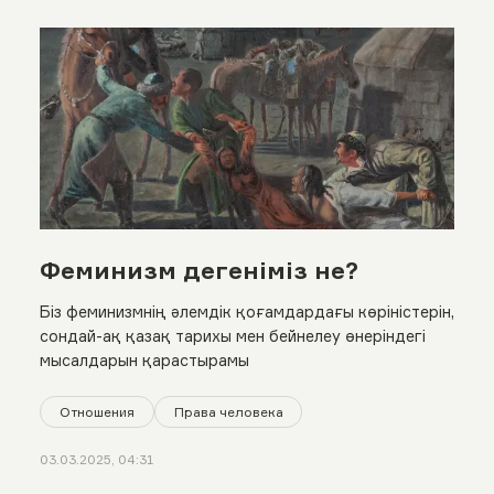
Феминизм дегеніміз не?
Біз феминизмнің әлемдік қоғамдардағы көріністерін,
сондай-ақ қазақ тарихы мен бейнелеу өнеріндегі
мысалдарын қарастырамы
Отношения
Права человека
03.03.2025, 04:31