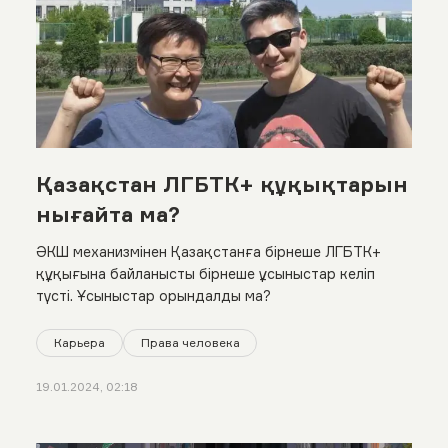
Қазақстан ЛГБТК+ құқықтарын
нығайта ма?
ӘКШ механизмінен Қазақстанға бірнеше ЛГБТК+
құқығына байланысты бірнеше ұсыныстар келіп
түсті. Ұсыныстар орындалды ма?
Карьера
Права человека
19.01.2024, 02:18