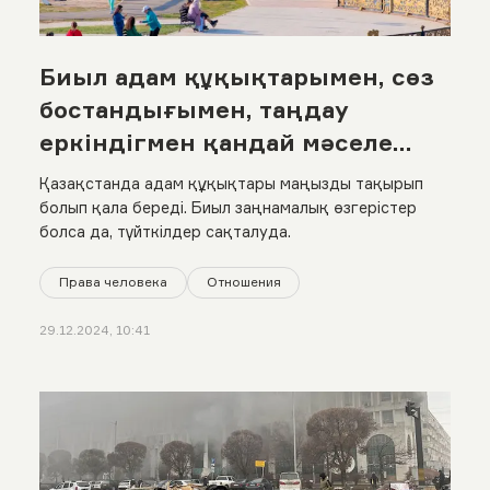
Биыл адам құқықтарымен, сөз
бостандығымен, таңдау
еркіндігмен қандай мәселе
болды? Жылдық статистикаға
Қазақстанда адам құқықтары маңызды тақырып
шолу
болып қала береді. Биыл заңнамалық өзгерістер
болса да, түйткілдер сақталуда.
Права человека
Отношения
29.12.2024, 10:41