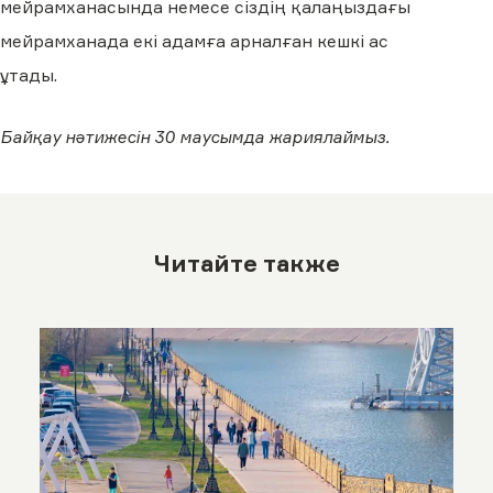
мейрамханасында немесе сіздің қалаңыздағы
мейрамханада екі адамға арналған кешкі ас
ұтады.
Байқау нәтижесін 30 маусымда жариялаймыз.
Читайте также