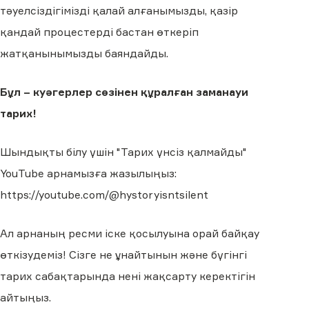
тәуелсіздігімізді қалай алғанымызды, қазір
қандай процестерді бастан өткеріп
жатқанынымызды баяндайды.
Бұл – куәгерлер сөзінен құралған заманауи
тарих!
Шындықты білу үшін "Тарих үнсіз қалмайды"
YouTube арнамызға жазылыңыз:
https://youtube.com/@hystoryisntsilent
Ал арнаның ресми іске қосылуына орай байқау
өткізудеміз! Сізге не ұнайтынын және бүгінгі
тарих сабақтарында нені жақсарту керектігін
айтыңыз.