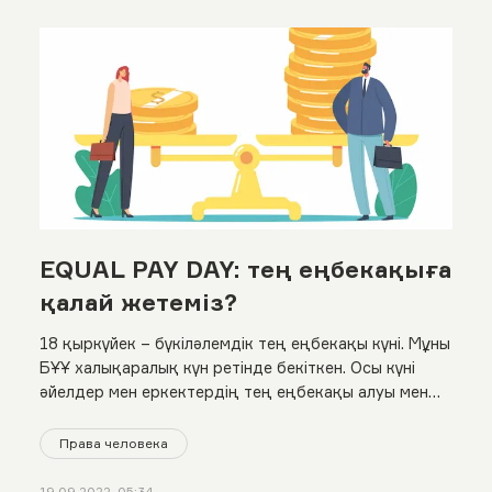
EQUAL PAY DAY: тең еңбекақыға
қалай жетеміз?
18 қыркүйек – бүкіләлемдік тең еңбекақы күні. Мұны
БҰҰ халықаралық күн ретінде бекіткен. Осы күні
әйелдер мен еркектердің тең еңбекақы алуы мен
жалақыдағы айырмашылықты жою жолындағы
мәселелерді талқылайды. Біз де бұл күнге орай
Права человека
Қазақстандағы тең еңбекақы жағдайына
тоқталдық
19.09.2022, 05:34