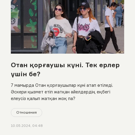
Отан қорғаушы күні. Тек ерлер
үшін бе?
7 мамырда Отан қорғаушылар күні атап өтіледі.
Әскери қызмет етіп жатқан әйелдердің еңбегі
елеусіз қалып жатқан жоқ па?
Отношения
10.05.2024, 04:48