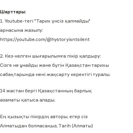
Шарттары:
1.⁠ ⁠Youtube-тегі "Тарих үнсіз қалмайды"
арнасына жазылу:
https://youtube.com/@hystoryisntsilent
2.⁠ ⁠Кез-келген шығарылымға пікір қалдыру:
Сізге не ұнайды және бүгін Қазақстан тарихы
сабақтарында нені жақсарту керектігі туралы.
14 жастан бергі Қазақстанның барлық
азаматы қатыса алады.
Ең қызықты пікірдің авторы, егер сіз
Алматыдан болмасаңыз, Тarih (Алматы)