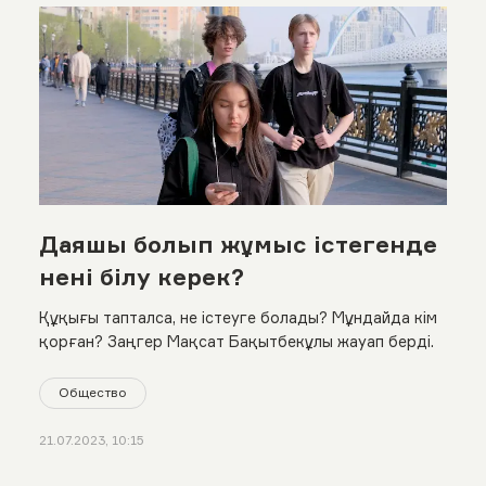
Даяшы болып жұмыс істегенде
нені білу керек?
Құқығы тапталса, не істеуге болады? Мұндайда кім
қорған? Заңгер Мақсат Бақытбекұлы жауап берді.
Общество
21.07.2023, 10:15