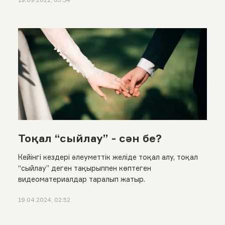
Тоқал “сыйлау” - сән бе?
Кейінгі кездері әлеуметтік желіде тоқал алу, тоқал
“сыйлау” деген тақырыппен көптеген
видеоматериалдар таралып жатыр.
19.04.2024, 02:52