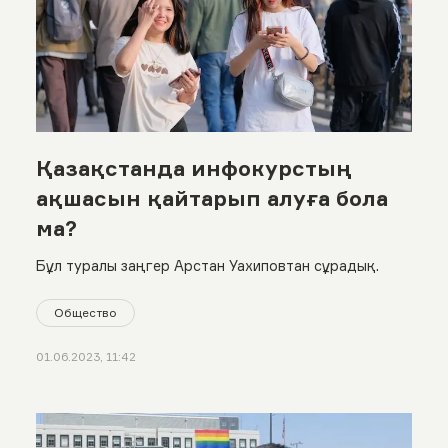
Қазақстанда инфокурстың
ақшасын қайтарып алуға бола
ма?
Бұл туралы заңгер Арстан Уахиповтан сұрадық.
Общество
01.06.2023, 11:42