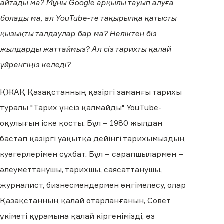
айтады ма? Мұны Google арқылы тауып алуға
болады ма, ал YouTube-те тақырыпқа қатысты
қызықты талдаулар бар ма? Неліктен біз
жылдарды жаттаймыз? Ал сіз тарихты қалай
үйренгіңіз келеді?
ҚЖАҚ Қазақстанның қазіргі заманғы тарихы
туралы "Тарих үнсіз қалмайды" YouTube-
оқулығын іске қосты. Бұл – 1980 жылдан
бастап қазіргі уақытқа дейінгі тарихымыздың
куәгерлерімен сұхбат. Бұл – сарапшылармен –
әлеуметтанушы, тарихшы, саясаттанушы,
журналист, бизнесмендермен әңгімелесу, олар
Қазақстанның қалай отарланғанын, Совет
үкіметі құрамына қалай кіргенімізді, өз