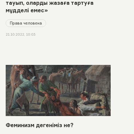
тауып, оларды жазаға тартуға
мүдделі емес»
Права человека
21.10.2022, 10:03
Феминизм дегеніміз не?