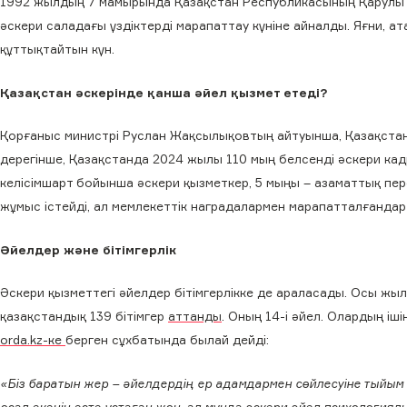
1992 жылдың 7 мамырында Қазақстан Республикасының Қарулы
әскери саладағы үздіктерді марапаттау күніне айналды. Яғни, 
құттықтайтын күн.
Қазақстан әскерінде қанша әйел қызмет етеді?
Қорғаныс министрі Руслан Жақсылықовтың айтуынша, Қазақста
дерегінше, Қазақстанда 2024 жылы 110 мың белсенді әскери кад
келісімшарт бойынша әскери қызметкер, 5 мыңы – азаматтық пер
жұмыс істейді, ал мемлекеттік наградалармен марапатталғандар
Әйелдер және бітімгерлік
Әскери қызметтегі әйелдер бітімгерлікке де араласады. Осы жы
қазақстандық 139 бітімгер
аттанды
. Оның 14-і әйел. Олардың іш
orda.kz-ке
берген сұхбатында былай дейді:
«Біз баратын жер – әйелдердің ер адамдармен сөйлесуіне тыйым
осал екенін есте ұстаған жөн, ал мұнда әскери әйел психологиял