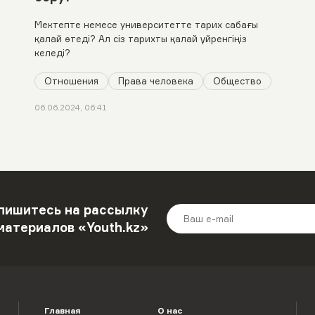
Мектепте немесе университетте тарих сабағы
қалай өтеді? Ал сіз тарихты қалай үйренгіңіз
келеді?
Отношения
Права человека
Общество
06.06.2024, 06:41
пишитесь на рассылку
материалов «Youth.kz»
Главная
О нас