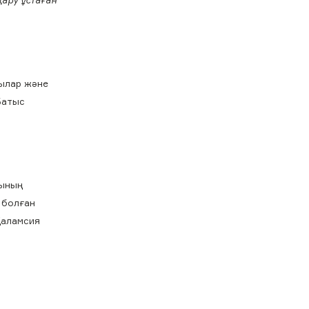
шылар және
Батыс
ғының
 болған
Қаламсия