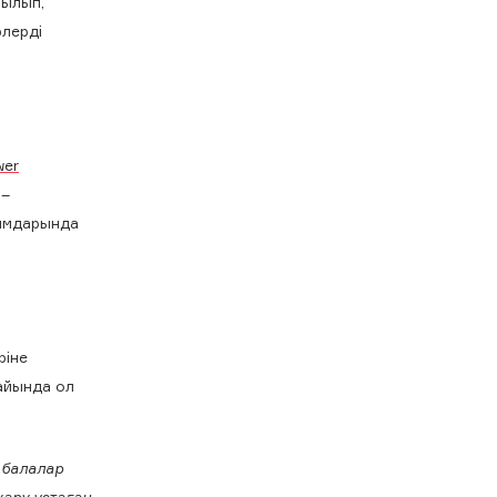
нылып,
рлерді
wer
 –
зымдарында
ріне
жайында ол
 балалар
қару ұстаған