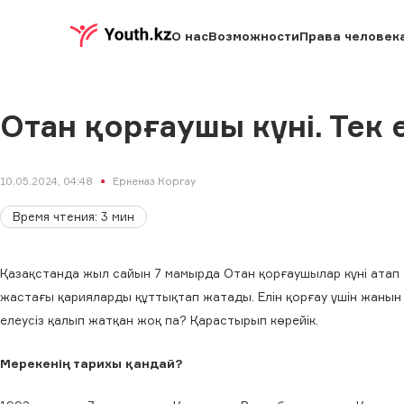
О нас
Возможности
Права человек
Отан қорғаушы күні. Тек 
10.05.2024, 04:48
Еркеназ Коргау
Время чтения
:
3
мин
Қазақстанда жыл сайын 7 мамырда Отан қорғаушылар күні атап 
жастағы қарияларды құттықтап жатады. Елін қорғау үшін жанын б
елеусіз қалып жатқан жоқ па? Қарастырып көрейік.
Мерекенің тарихы қандай?