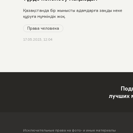
Қазақстанда бір жынысты адамдарға заңды неке
құруға мүмкіндік жоқ.
Права человека
17.05.2023, 12:04
Под
лучших 
Исключительные права на фото- и иные материалы