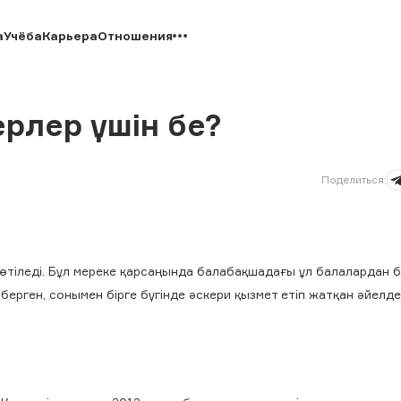
а
Учёба
Карьера
Отношения
ерлер үшін бе?
Поделиться
:
өтіледі. Бұл мереке қарсаңында балабақшадағы ұл балалардан б
ерген, сонымен бірге бүгінде әскери қызмет етіп жатқан әйелде