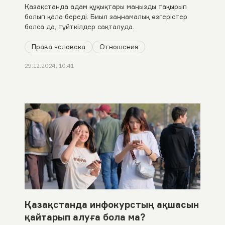
Қазақстанда адам құқықтары маңызды тақырып
болып қала береді. Биыл заңнамалық өзгерістер
болса да, түйткілдер сақталуда.
Права человека
Отношения
29.12.2024, 10:41
Қазақстанда инфокурстың ақшасын
қайтарып алуға бола ма?