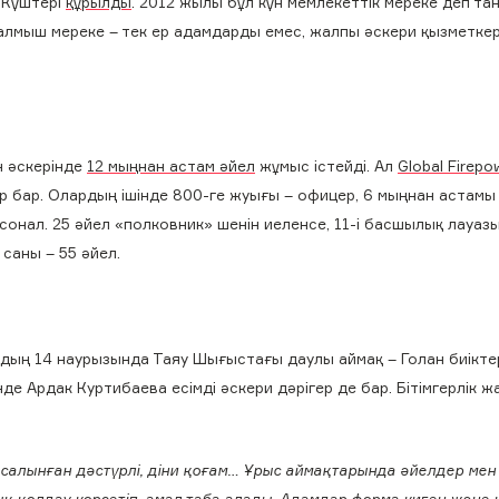
 Күштері
құрылды
. 2012 жылы бұл күн мемлекеттік мереке деп та
аталмыш мереке – тек ер адамдарды емес, жалпы әскери қызметке
н әскерінде
12 мыңнан астам әйел
жұмыс істейді. Ал
Global Firepo
р бар. Олардың ішінде 800-ге жуығы – офицер, 6 мыңнан астамы
сонал. 25 әйел «полковник» шенін иеленсе, 11-і басшылық лауа
 саны – 55 әйел.
лдың 14 наурызында Таяу Шығыстағы даулы аймақ – Голан биікте
інде Ардак Куртибаева есімді әскери дәрігер де бар. Бітімгерлік 
 салынған дәстүрлі, діни қоғам… Ұрыс аймақтарында әйелдер мен
ық қолдау көрсетіп, амал таба алады. Адамдар форма киген және 