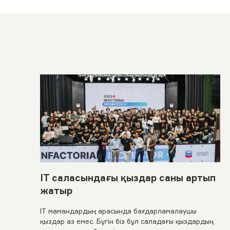
IT саласындағы қыздар саны артып
жатыр
IT мамандардың арасында бағдарламалаушы
қыздар аз емес. Бүгін біз бұл саладағы қыздардың