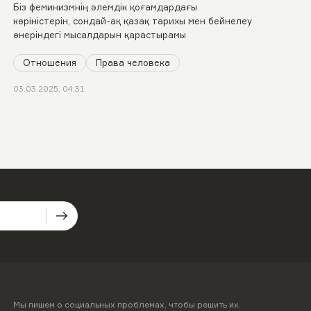
Біз феминизмнің әлемдік қоғамдардағы
көріністерін, сондай-ақ қазақ тарихы мен бейнелеу
өнеріндегі мысалдарын қарастырамы
Отношения
Права человека
03.03.2025, 04:31
Мы пишем о социальных проблемах, чтобы решить их.