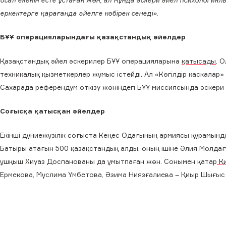
еркектерге қарағанда әйелге көбірек сенеді».
БҰҰ операцияларындағы қазақстандық әйелдер
Қазақстандық әйел әскерилер БҰҰ операцияларына
қатысады
. 
техникалық қызметкерлер жұмыс істейді. Ал «Көгілдір каскалар»
Сахарада референдум өткізу жөніндегі БҰҰ миссиясында әскери
Соғысқа қатысқан әйелдер
Екінші дүниежүзілік соғыста Кеңес Одағының армиясы құрамынд
Батыры атағын 500 қазақстандық алды, оның ішіне Әлия Молда
ұшқыш Хиуаз Доспанованы да ұмытпаған жөн. Сонымен қатар
Қи
Ермекова, Мүслима Үмбетова, Әзима Ниязғалиева – Қиыр Шығыс 