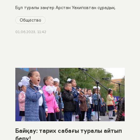
Бұл туралы заңгер Арстан Уахиповтан сұрадық.
Общество
01.06.2023, 11:42
Байқау: тарих сабағы туралы айтып
беру!