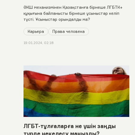
ӘКШ механизмінен Қазақстанға бірнеше ЛГБТК+
құқығына байланысты бірнеше ұсыныстар келіп
түсті. Ұсыныстар орындалды ма?
Карьера
Права человека
19.01.2024, 02:18
ЛГБТ-тұлғаларға не үшін заңды
түрде некелесу маңызды?