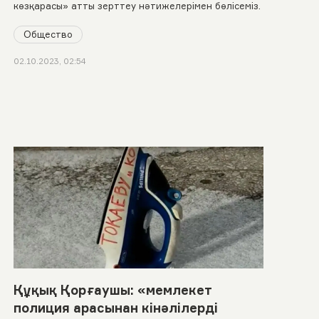
көзқарасы» атты зерттеу нәтижелерімен бөлісеміз.
Общество
02.10.2023, 02:54
Құқық Қорғаушы: «мемлекет
полиция арасынан кінәлілерді