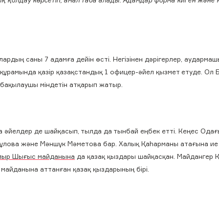
Олардың саны 7 адамға дейін өсті. Негізінен дәрігерлер, аударма
 құрамында қазір қазақстандық 1 офицер-әйел қызмет етуде. Ол 
 бақылаушы міндетін атқарып жатыр.
а әйелдер де шайқасып, тылда да тынбай еңбек етті. Кеңес Ода
ғұлова және Мәншүк Мәметова бар. Халық Қаһарманы атағына ие
ыр Шығыс майданына
да қазақ қыздары шайқасқан. Майдангер 
майданына аттанған қазақ қыздарының бірі.