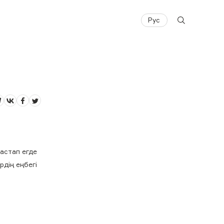
Рус
астап егде
рдің еңбегі