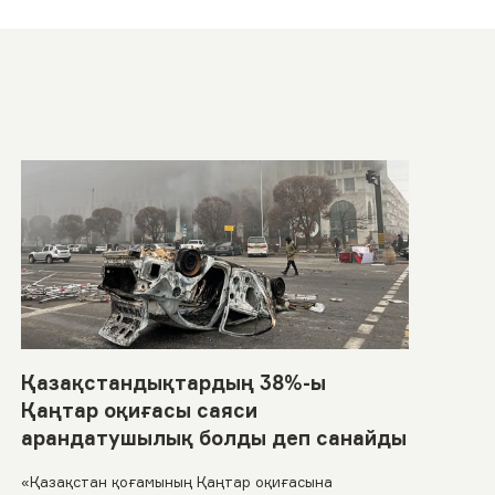
Қазақстандықтардың 38%-ы
Қаңтар оқиғасы саяси
арандатушылық болды деп санайды
«Қазақстан қоғамының Қаңтар оқиғасына