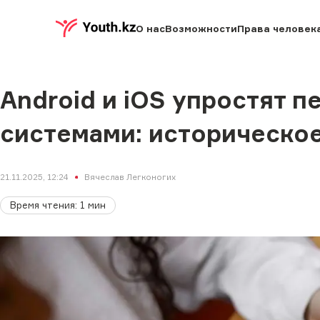
О нас
Возможности
Права человек
Android и iOS упростят 
системами: историческо
21.11.2025, 12:24
Вячеслав Легконогих
Время чтения
:
1
мин