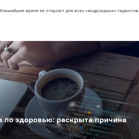
 в ближайшее время ее откроют для всех «андроидных» гаджетов
в по здоровью: раскрыта причина