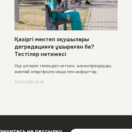
Қазіргі мектеп оқушылары
деградацияға ұшыраған ба?
Тестілер нәтижесі
Оқу үлгерімі төмендеп кеткені, жасөспірімдердің
жаппай смартфонға көшуі мен инфоргтар.
20.12.2023, 02:15
пишитесь на рассылку