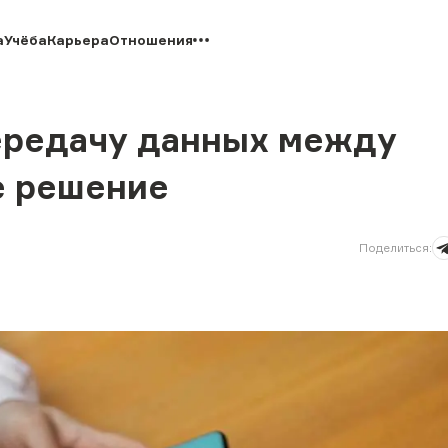
а
Учёба
Карьера
Отношения
передачу данных между
е решение
Поделиться
: