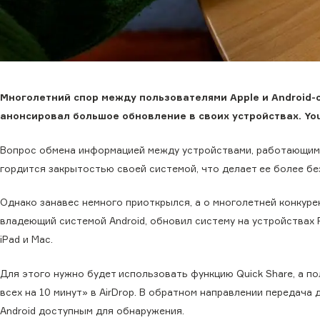
Многолетний спор между пользователями Apple и Android-с
анонсировал большое обновление в своих устройствах. You
Вопрос обмена информацией между устройствами, работающими 
гордится закрытостью своей системой, что делает ее более без
Однако занавес немного приоткрылся, а о многолетней конкур
владеющий системой Android, обновил систему на устройствах P
iPad и Mac.
Для этого нужно будет использовать функцию Quick Share, а 
всех на 10 минут» в AirDrop. В обратном направлении передач
Android доступным для обнаружения.