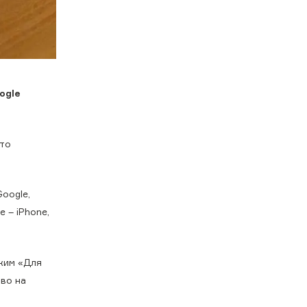
ogle
что
Google,
 – iPhone,
жим «Для
тво на