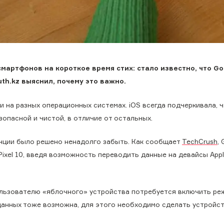
мартфонов на короткое время стих: стало известно, что Go
th.kz выяснил, почему это важно.
на разных операционных системах. iOS всегда подчеркивала, 
опасной и чистой, в отличие от остальных.
енции было решено ненадолго забыть. Как сообщает
TechCrush
, 
ixel 10, введя возможность переводить данные на девайсы Apple
пользователю «яблочного» устройства потребуется включить ре
а данных тоже возможна, для этого необходимо сделать устройс