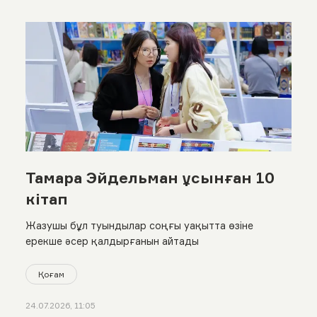
Тамара Эйдельман ұсынған 10
кітап
Жазушы бұл туындылар соңғы уақытта өзіне
ерекше әсер қалдырғанын айтады
Қоғам
24.07.2026, 11:05