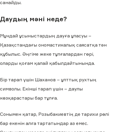
санайды.
Даудың мәні неде?
Мұндай ұсыныстардың дауға ұласуы –
Қазақстандағы ономастикалық саясатқа тән
құбылыс. Әңгіме жеке тұлғалардан гөрі,
оларды қоғам қалай қабылдайтынында.
Бір тарап үшін Шаханов – ұлттық рухтың
символы. Екінші тарап үшін – даулы
көзқарастары бар тұлға.
Сонымен қатар, Розыбакиевтің де тарихи рөлі
бар екенін алға тартатындар аз емес.