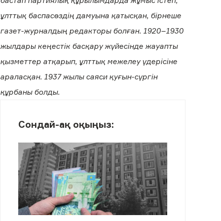
бастап партиялық құрылымдарда жұмыс істеп,
ұлттық баспасөздің дамуына қатысқан, бірнеше
газет-журналдың редакторы болған. 1920–1930
жылдары кеңестік басқару жүйесінде жауапты
қызметтер атқарып, ұлттық межелеу үдерісіне
араласқан. 1937 жылы саяси қуғын-сүргін
құрбаны болды.
Сондай-ақ оқыңыз: