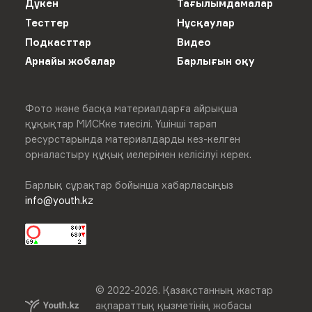
Дүкен
Тағылымдамалар
Тесттер
Нұсқаулар
Подкасттар
Видео
Арнайы жобалар
Барлығын оқу
Фото және басқа материалдарға айрықша
құқықтар МИСКке тиесілі. Үшінші тарап
ресурстарында материалдарды кез-келген
орналастыру құқық иелерімен келісілуі керек.
Барлық сұрақтар бойынша хабарласыңыз
info@youth.kz
© 2022-
2026
.
Қазақстанның жастар
ақпараттық қызметінің жобасы