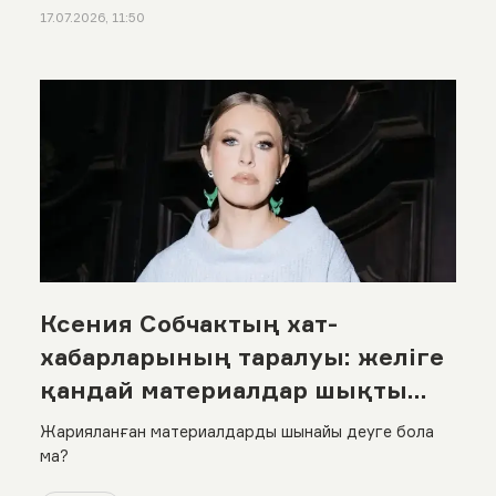
17.07.2026, 11:50
Ксения Собчактың хат-
хабарларының таралуы: желіге
қандай материалдар шықты
және журналистің өзі не дейді?
Жарияланған материалдарды шынайы деуге бола
ма?