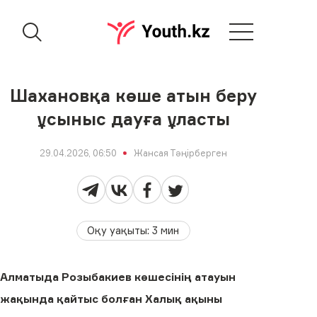
Шахановқа көше атын беру
ұсыныс дауға ұласты
29.04.2026, 06:50
Жансая Тәңірберген
Оқу уақыты
:
3
мин
Алматыда Розыбакиев көшесінің атауын
жақында қайтыс болған Халық ақыны