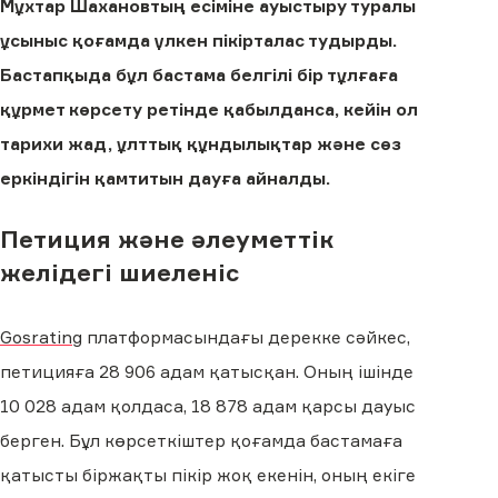
Мұхтар Шахановтың есіміне ауыстыру туралы
ұсыныс қоғамда үлкен пікірталас тудырды.
Бастапқыда бұл бастама белгілі бір тұлғаға
құрмет көрсету ретінде қабылданса, кейін ол
тарихи жад, ұлттық құндылықтар және сөз
еркіндігін қамтитын дауға айналды.
Петиция және әлеуметтік
желідегі шиеленіс
Gosrating
платформасындағы дерекке сәйкес,
петицияға 28 906 адам қатысқан. Оның ішінде
10 028 адам қолдаса, 18 878 адам қарсы дауыс
берген. Бұл көрсеткіштер қоғамда бастамаға
қатысты біржақты пікір жоқ екенін, оның екіге