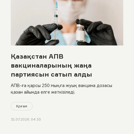
Қазақстан АПВ
вакциналарының жаңа
партиясын сатып алды
АПВ-ға қарсы 250 мыңға жуық вакцина дозасы
қазан айында елге жеткізіледі.
Қоғам
31.07.2026, 04:33