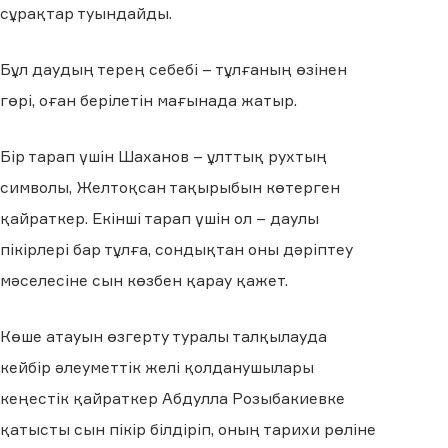
сұрақтар туындайды.
Бұл даудың терең себебі – тұлғаның өзінен
гөрі, оған берілетін мағынада жатыр.
Бір тарап үшін Шаханов – ұлттық рухтың
символы, Желтоқсан тақырыбын көтерген
қайраткер. Екінші тарап үшін ол – даулы
пікірлері бар тұлға, сондықтан оны дәріптеу
мәселесіне сын көзбен қарау қажет.
Көше атауын өзгерту туралы талқылауда
кейбір әлеуметтік желі қолданушылары
кеңестік қайраткер Абдулла Розыбакиевке
қатысты сын пікір білдіріп, оның тарихи рөліне