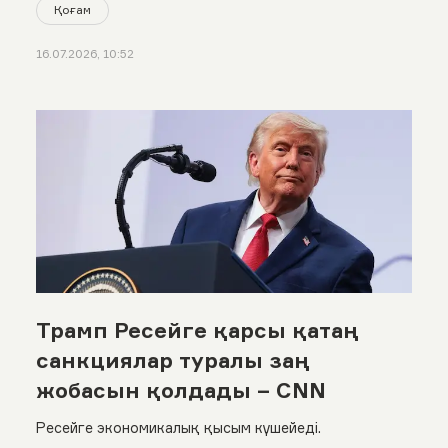
Қоғам
16.07.2026, 10:52
Трамп Ресейге қарсы қатаң
санкциялар туралы заң
жобасын қолдады – CNN
Ресейге экономикалық қысым күшейеді.