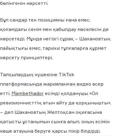
бөлінгенін көрсетті.
Бұл сандар тек позицияны ғана емес,
қоғамдағы сенім мен қабылдау мәселесін де
көрсетеді. Мұнда негізгі сұрақ – Шахановтың
лайықтығы емес, тарихи тұлғаларға құрмет
көрсету принциптері.
Талқылаудың күшеюіне TikTok
платформасында жарияланған видео әсер
етті.
Mambethador
есімді қолданушы «Ол
ревизионнисттің атын айту да қорқынышты»,
– деп Шахановтың Желтоқсан оқиғасына
қатысты ұстанымын сынға алып, оның есімін
көше атауына беруге қарсы пікір білдірді.