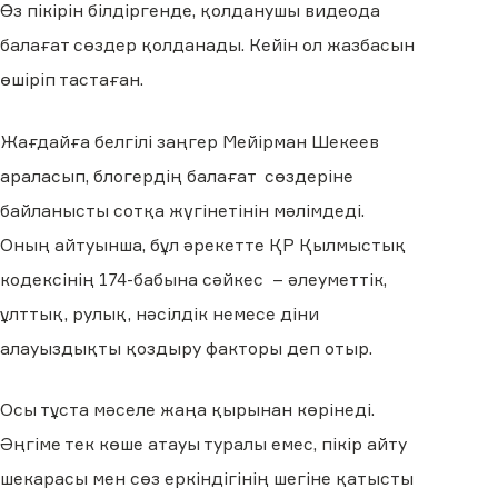
Өз пікірін білдіргенде, қолданушы видеода
балағат сөздер қолданады. Кейін ол жазбасын
өшіріп тастаған.
Жағдайға белгілі заңгер Мейірман Шекеев
араласып, блогердің балағат сөздеріне
байланысты сотқа жүгінетінін мәлімдеді.
Оның айтуынша, бұл әрекетте ҚР Қылмыстық
кодексінің 174-бабына сәйкес – әлеуметтік,
ұлттық, рулық, нәсілдік немесе діни
алауыздықты қоздыру факторы деп отыр.
Осы тұста мәселе жаңа қырынан көрінеді.
Әңгіме тек көше атауы туралы емес, пікір айту
шекарасы мен сөз еркіндігінің шегіне қатысты