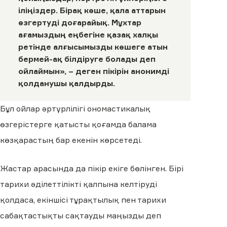
іліңіздер. Бірақ көше, қала аттарын
өзгертуді доғарайық. Мұхтар
ағамыздың еңбегіне қазақ халқы
ретінде алғысымызды көшеге атын
бермей-ақ білдіруге болады деп
ойлаймын», –
деген
пікірін анонимді
қолданушы қалдырды.
Бұл ойлар әртүрлілігі ономастикалық
өзгерістерге қатысты қоғамда балама
көзқарастың бар екенін көрсетеді.
Жастар арасында да пікір екіге бөлінген. Бірі
тарихи әділеттілікті қалпына келтіруді
қолдаса, екіншісі тұрақтылық пен тарихи
сабақтастықты сақтауды маңызды деп