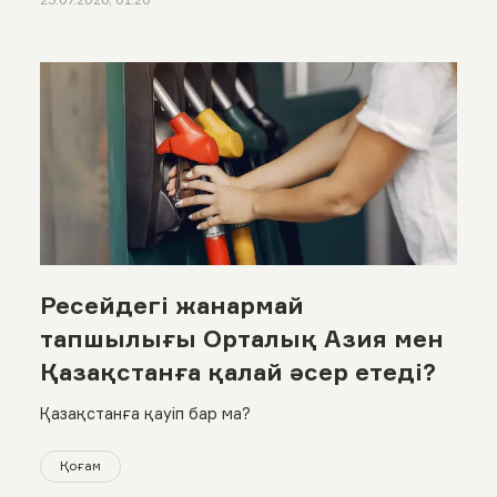
Ресейдегі жанармай
тапшылығы Орталық Азия мен
Қазақстанға қалай әсер етеді?
Қазақстанға қауіп бар ма?
Қоғам