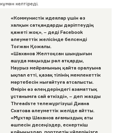
күмән келтіреді.
«Коммунистік идеялар үшін өз
халқын сатқандарды дәріптеудің
қажеті жоқ», – деді
Facebook
әлеуметтік желіcінде белсенді
Тоғжан Қожалы.
«Шаханов Желтоқсан шындығын
ашуда маңызды рөл атқарды,
Наурыз мейрамының қайта оралуына
ықпал етті, қазақ тілінің мемлекеттік
мәртебесін нығайтуға атсалысты.
Өмірін өз өлеңдеріндегі азаматтық
ұстанымға сай өткізді», – деп жазды
Threadsте
тележүргізуші Диана
Скатова әлеуметтік желіде айтты.
«Мұхтар Шаханов ағамыздың аты
өшпесін десеңіздер, ескерткіш
қойыңыздар, портретін үйлеріңізге