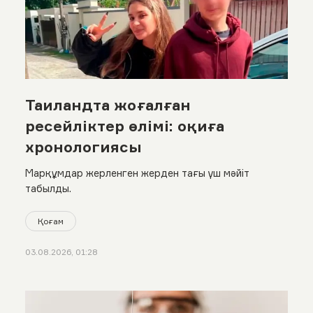
Таиландта жоғалған
ресейліктер өлімі: оқиға
хронологиясы
Марқұмдар жерленген жерден тағы үш мәйіт
табылды.
Қоғам
03.08.2026, 01:28