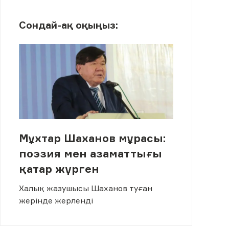
Сондай-ақ оқыңыз:
Мұхтар Шаханов мұрасы:
поэзия мен азаматтығы
қатар жүрген
Халық жазушысы Шаханов туған
жерінде жерленді