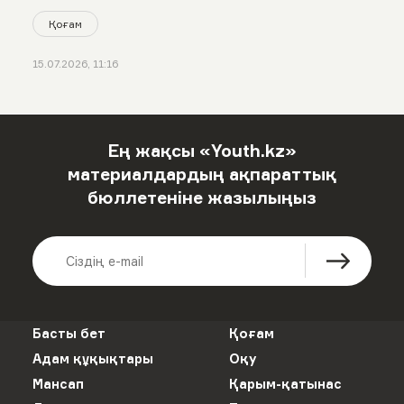
Қоғам
15.07.2026, 11:16
Ең жақсы «Youth.kz»
материалдардың ақпараттық
бюллетеніне жазылыңыз
Басты бет
Қоғам
Адам құқықтары
Оқу
Мансап
Қарым-қатынас