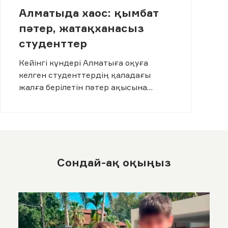
Алматыда хаос: қымбат
пәтер, жатақханасыз
студенттер
Кейінгі күндері Алматыға оқуға
келген студенттердің қаладағы
жалға берілетін пәтер ақысына
наразылығы әлжеліде жиі байқалып
жатыр. Жаңа оқу жылы қарсаңында
жалға берілетін үйлердің бағасы
шарықтай жөнелді
Сондай-ақ оқыңыз