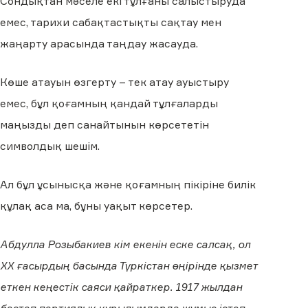
Сондықтан мәселе екі тұлғаны салыстыруда
емес, тарихи сабақтастықты сақтау мен
жаңарту арасында таңдау жасауда.
Көше атауын өзгерту – тек атау ауыстыру
емес, бұл қоғамның қандай тұлғаларды
маңызды деп санайтынын көрсететін
символдық шешім.
Ал бұл ұсынысқа және қоғамның пікіріне билік
құлақ аса ма, бұны уақыт көрсетер.
Абдулла Розыбакиев кім екенін еске салсақ, ол
ХХ ғасырдың басында Түркістан өңірінде қызмет
еткен кеңестік саяси қайраткер. 1917 жылдан