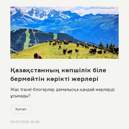
Қазақстанның көпшілік біле
бермейтін көрікті жерлері
Жас travel-блогерлер демалысқа қандай жерлерді
ұсынады?
Қоғам
29.07.2026, 10:45