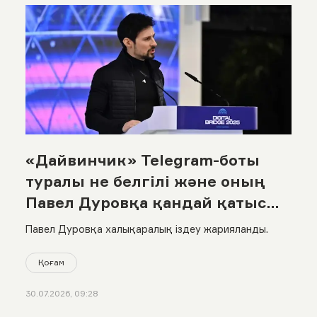
«Дайвинчик» Telegram-боты
туралы не белгілі және оның
Павел Дуровқа қандай қатысы
бар?
Павел Дуровқа халықаралық іздеу жарияланды.
Қоғам
30.07.2026, 09:28