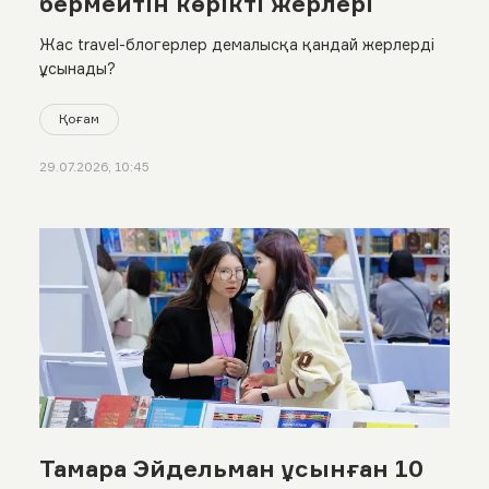
бермейтін көрікті жерлері
Жас travel-блогерлер демалысқа қандай жерлерді
ұсынады?
Қоғам
29.07.2026, 10:45
Тамара Эйдельман ұсынған 10