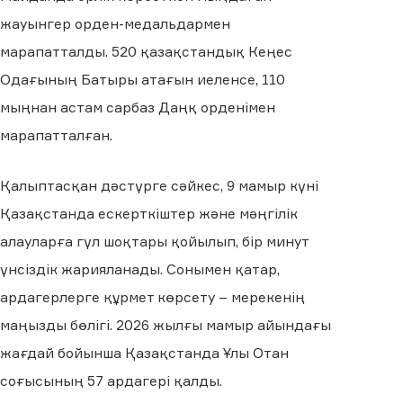
жауынгер орден-медальдармен
марапатталды. 520 қазақстандық Кеңес
Одағының Батыры атағын иеленсе, 110
мыңнан астам сарбаз Даңқ орденімен
марапатталған.
Қалыптасқан дәстүрге сәйкес, 9 мамыр күні
Қазақстанда ескерткіштер және мәңгілік
алауларға гүл шоқтары қойылып, бір минут
үнсіздік жарияланады. Сонымен қатар,
ардагерлерге құрмет көрсету – мерекенің
маңызды бөлігі. 2026 жылғы мамыр айындағы
жағдай бойынша Қазақстанда Ұлы Отан
соғысының 57 ардагері қалды.