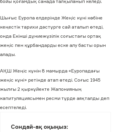
бойы қоғамдық санада талқыланып келеді.
Шығыс Еуропа елдерінде Жеңіс күні көбіне
кеңестік тарихи дәстүрге сай аталып өтеді,
онда Екінші дүниежүзілік соғыстағы ортақ
жеңіс пен құрбандарды еске алу басты орын
алады.
АҚШ Жеңіс күнін 8 мамырда «Еуропадағы
жеңіс күні» ретінде атап өтеді. Соғыс 1945
жылғы 2 қыркүйекте Жапонияның
капитуляциясымен ресми түрде аяқталды деп
есептеледі.
Сондай-ақ оқыңыз: