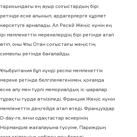
тарихындағы ең ауыр соғыстардың бірі
ретінде еске алынып, ардагерлерге құрмет
көрсетуге арналады. Ал Ресей Жеңіс күнін ең
ірі мемлекеттік мерекелердің бірі ретінде атап
өтіп, оны Ұлы Отан соғыстағы жеңістің
символы ретінде бағалайды.
Ұлыбритания бұл күнді ресми мемлекеттік
мереке ретінде белгілемегенімен, қоғамда
еске алу мен түрлі мемориалдық іс-шаралар
тұрақты түрде өткізіледі. Франция Жеңіс күнін
мемлекеттік деңгейде атап өтеді. Француздар
D-day-ге, яғни одақтастар әскерінің
Нормандия жағалауына түсуіне, Париждың
азат етілгеніне көбірек мән береді.