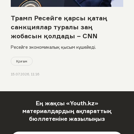
Трамп Ресейге қарсы қатаң
санкциялар туралы заң
жобасын қолдады – CNN
Ресейге экономикалық қысым күшейеді.
Қоғам
15.07.2026, 11:16
Ең жақсы «Youth.kz»
материалдардың ақпараттық
бюллетеніне жазылыңыз