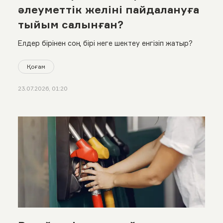
әлеуметтік желіні пайдалануға
тыйым салынған?
Елдер бірінен соң бірі неге шектеу енгізіп жатыр?
Қоғам
23.07.2026, 01:20