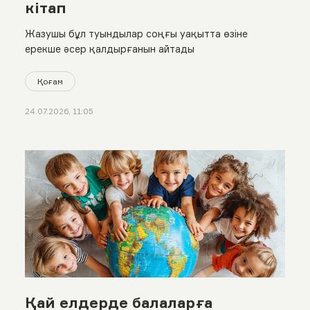
кітап
Жазушы бұл туындылар соңғы уақытта өзіне
ерекше әсер қалдырғанын айтады
Қоғам
24.07.2026, 11:05
Қай елдерде балаларға