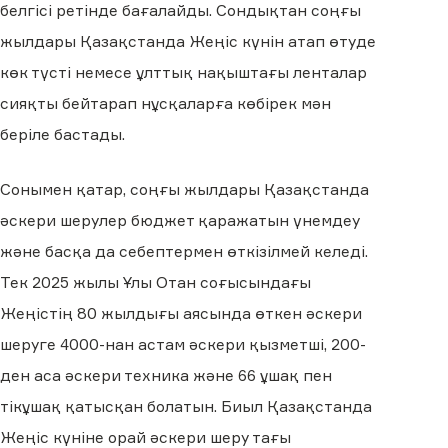
белгісі ретінде бағалайды. Сондықтан соңғы
жылдары Қазақстанда Жеңіс күнін атап өтуде
көк түсті немесе ұлттық нақыштағы ленталар
сияқты бейтарап нұсқаларға көбірек мән
беріле бастады.
Сонымен қатар, соңғы жылдары Қазақстанда
әскери шерулер бюджет қаражатын үнемдеу
және басқа да себептермен өткізілмей келеді.
Тек 2025 жылы Ұлы Отан соғысындағы
Жеңістің 80 жылдығы аясында өткен әскери
шеруге 4000-нан астам әскери қызметші, 200-
ден аса әскери техника және 66 ұшақ пен
тікұшақ қатысқан болатын. Биыл Қазақстанда
Жеңіс күніне орай әскери шеру тағы