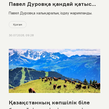
Павел Дуровқа қандай қатысы
бар?
Павел Дуровқа халықаралық іздеу жарияланды.
Қоғам
30.07.2026, 09:28
Қазақстанның көпшілік біле