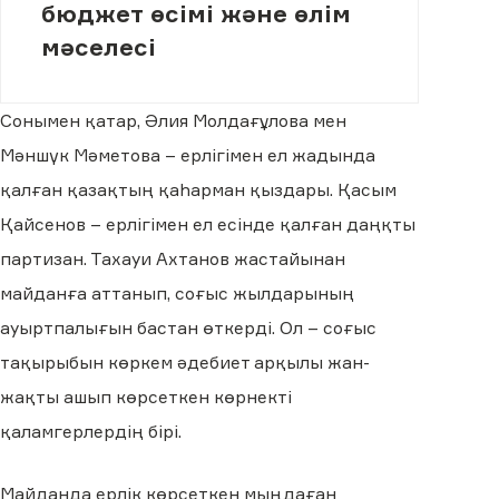
бюджет өсімі және өлім
мәселесі
Сонымен қатар, Әлия Молдағұлова мен
Мәншүк Мәметова – ерлігімен ел жадында
қалған қазақтың қаһарман қыздары. Қасым
Қайсенов – ерлігімен ел есінде қалған даңқты
партизан. Тахауи Ахтанов жастайынан
майданға аттанып, соғыс жылдарының
ауыртпалығын бастан өткерді. Ол – соғыс
тақырыбын көркем әдебиет арқылы жан-
жақты ашып көрсеткен көрнекті
қаламгерлердің бірі.
Майданда ерлік көрсеткен мыңдаған