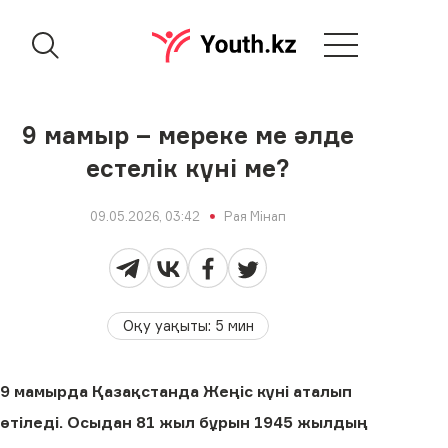
9 мамыр – мереке ме әлде
естелік күні ме?
09.05.2026, 03:42
Рая Мінап
Оқу уақыты
:
5
мин
9 мамырда Қазақстанда Жеңіс күні аталып
өтіледі. Осыдан 81 жыл бұрын 1945 жылдың