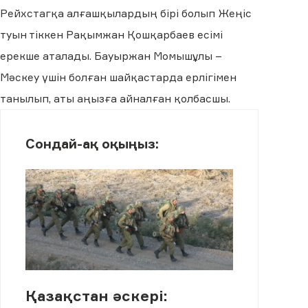
Рейхстагқа алғашқылардың бірі болып Жеңіс
туын тіккен Рақымжан Қошқарбаев есімі
ерекше аталады. Бауыржан Момышұлы –
Мәскеу үшін болған шайқастарда ерлігімен
танылып, аты аңызға айналған қолбасшы.
Сондай-ақ оқыңыз:
Қазақстан әскері: