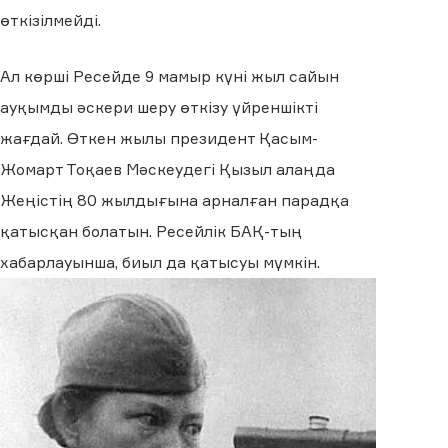
өткізілмейді.
Ал көрші Ресейде 9 мамыр күні жыл сайын
ауқымды әскери шеру өткізу үйреншікті
жағдай. Өткен жылы президент Қасым-
Жомарт Тоқаев Мәскеудегі Қызыл алаңда
Жеңістің 80 жылдығына арналған парадқа
қатысқан болатын. Ресейлік БАҚ-тың
хабарлауынша, биыл да қатысуы мүмкін.