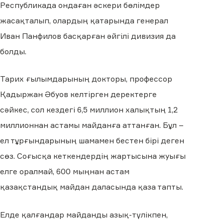
Республикада ондаған әскери бөлімдер
жасақталып, олардың қатарында генерал
Иван Панфилов басқарған әйгілі дивизия да
болды.
Тарих ғылымдарының докторы, профессор
Қадыржан Әбуов келтірген деректерге
сәйкес, сол кездегі 6,5 миллион халықтың 1,2
миллионнан астамы майданға аттанған. Бұл –
ел тұрғындарының шамамен бестен бірі деген
сөз. Соғысқа кеткендердің жартысына жуығы
елге оралмай, 600 мыңнан астам
қазақстандық майдан даласында қаза тапты.
Елде қалғандар майданды азық-түлікпен,