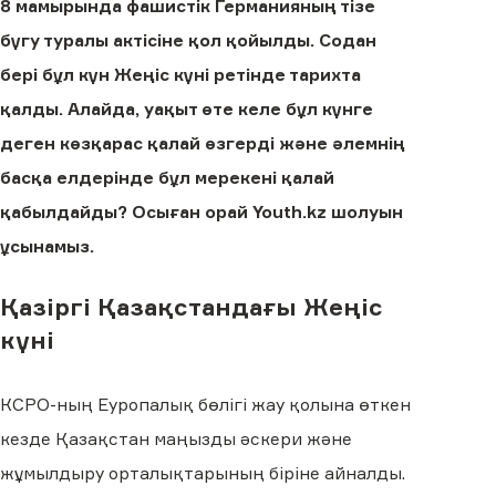
8 мамырында фашистік Германияның тізе
бүгу туралы актісіне қол қойылды. Содан
бері бұл күн Жеңіс күні ретінде тарихта
қалды. Алайда, уақыт өте келе бұл күнге
деген көзқарас қалай өзгерді және әлемнің
басқа елдерінде бұл мерекені қалай
қабылдайды? Осыған орай Youth.kz шолуын
ұсынамыз.
Қазіргі Қазақстандағы Жеңіс
күні
КСРО-ның Еуропалық бөлігі жау қолына өткен
кезде Қазақстан маңызды әскери және
жұмылдыру орталықтарының біріне айналды.