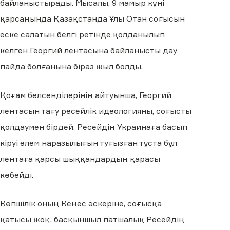
байланыстырады. Мысалы, 9 мамыр күні
қарсаңында Қазақстанда Ұлы Отан соғысын
еске салатын белгі ретінде қолданылып
келген Георгий лентасына байланысты дау
пайда болғанына біраз жыл болды.
Қоғам белсенділерінің айтуынша, Георгий
лентасын тағу ресейлік идеологияны, соғысты
қолдаумен бірдей. Ресейдің Украинаға басып
кіруі әлем наразылығын туғызған тұста бұл
лентаға қарсы шыққандардың қарасы
көбейді.
Көпшілік оның Кеңес әскеріне, соғысқа
қатысы жоқ, басқыншыл патшалық Ресейдің