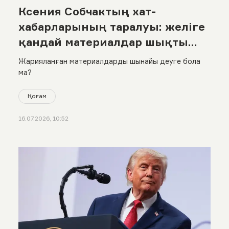
Ксения Собчактың хат-
хабарларының таралуы: желіге
қандай материалдар шықты
және журналистің өзі не дейді?
Жарияланған материалдарды шынайы деуге бола
ма?
Қоғам
16.07.2026, 10:52