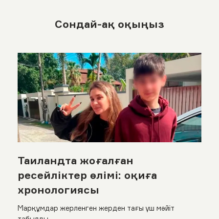
Сондай-ақ оқыңыз
Таиландта жоғалған
ресейліктер өлімі: оқиға
хронологиясы
Марқұмдар жерленген жерден тағы үш мәйіт
табылды.