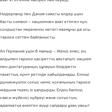
Нидерланд пен Дания сияқты елдер үшін
басты символ – нацизмнен азат етілген күн,
сондықтан мерекенің негізгі мазмұны да осы
тарихи сәтпен байланысты.
Ал Германия үшін 8 мамыр – Жеңіс емес, ең
алдымен тарихи қасіреттің аяқталып, нацизм
мен диктатураның құлауын білдіретін
«азаттық күні» ретінде қабылданады. Екінші
дүниежүзілік соғыс неміс қоғамының тарихи
жадына терең із қалдырды. Елдің бөлінуі,
саяси жүйенің күйреуі және соғыстың
адамзатқа әкелген ауыр салдары ұзақ уақыт