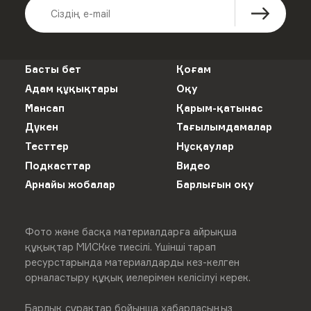
Басты бет
Қоғам
Адам құқықтары
Оқу
Мансап
Қарым-қатынас
Дүкен
Тағылымдамалар
Тесттер
Нұсқаулар
Подкасттар
Видео
Арнайы жобалар
Барлығын оқу
Фото және басқа материалдарға айрықша
құқықтар МИСКке тиесілі. Үшінші тарап
ресурстарында материалдарды кез-келген
орналастыру құқық иелерімен келісілуі керек.
Барлық сұрақтар бойынша хабарласыңыз