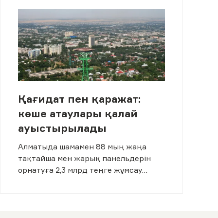
Қағидат пен қаражат:
көше атаулары қалай
ауыстырылады
Алматыда шамамен 88 мың жаңа
тақтайша мен жарық панельдерін
орнатуға 2,3 млрд теңге жұмсау
жоспарланған.