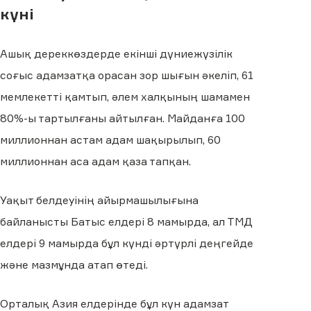
күні
Ашық дереккөздерде екінші дүниежүзілік
соғыс адамзатқа орасан зор шығын әкеліп, 61
мемлекетті қамтып, әлем халқының шамамен
80%-ы тартылғаны айтылған. Майданға 100
миллионнан астам адам шақырылып, 60
миллионнан аса адам қаза тапқан.
Уақыт белдеуінің айырмашылығына
байланысты Батыс елдері 8 мамырда, ал ТМД
елдері 9 мамырда бұл күнді әртүрлі деңгейде
және мазмұнда атап өтеді.
Орталық Азия елдерінде бұл күн адамзат