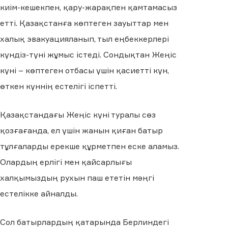
киім-кешекпен, қару-жарақпен қамтамасыз
етті. Қазақстанға көптеген зауыттар мен
халық эвакуацияланып, тыл еңбеккерлері
күндіз-түні жұмыс істеді. Сондықтан Жеңіс
күні – көптеген отбасы үшін қасиетті күн,
өткен күннің естелігі іспетті.
Қазақстандағы Жеңіс күні туралы сөз
қозғағанда, ел үшін жанын қиған батыр
тұлғаларды ерекше құрметпен еске аламыз.
Олардың ерлігі мен қайсарлығы
халқымыздың рухын паш ететін мәңгі
естелікке айналды.
Сол батырлардың қатарында Берлиндегі