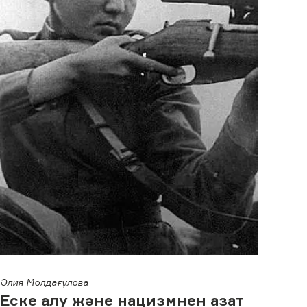
Әлия Молдағұлова
Еске алу және нацизмнен азат