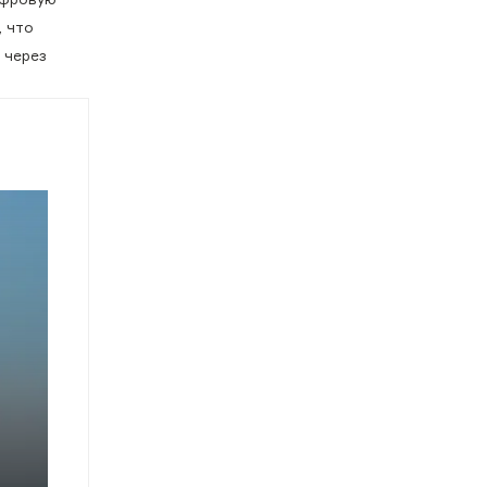
, что
 через