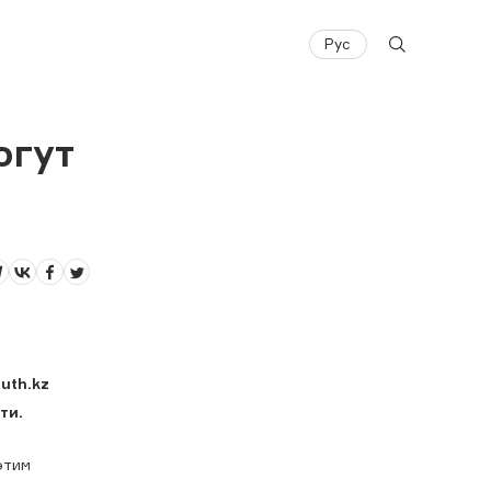
Рус
огут
uth.kz
ти.
этим