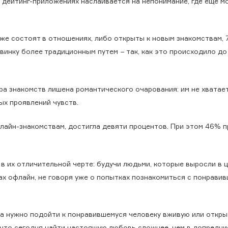
в дейтинг-приложениях наслаивается на непонимание, где еще 
уже состоят в отношениях, либо открыты к новым знакомствам,
инку более традиционным путем − так, как это происходило до
ра знакомств лишена романтического очарования: им не хватае
ых проявлений чувств.
лайн-знакомствам, достигла девяти процентов. При этом 46% п
 в их отличительной черте: будучи людьми, которые выросли в
ах офлайн, не говоря уже о попытках познакомиться с понрави
да нужно подойти к понравившемуся человеку вживую или откр
, что сегодня найти настоящую любовь сложнее, чем в допредц