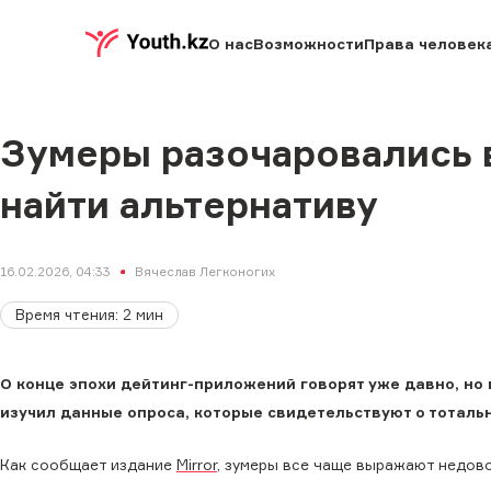
О нас
Возможности
Права человек
Зумеры разочаровались в
найти альтернативу
16.02.2026, 04:33
Вячеслав Легконогих
Время чтения
:
2
мин
О конце эпохи дейтинг-приложений говорят уже давно, но 
изучил данные опроса, которые свидетельствуют о тоталь
Как сообщает издание
Mirror
, зумеры все чаще выражают недов