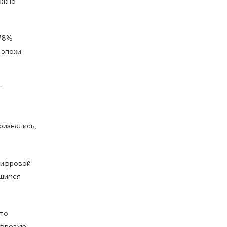
можно
 78%
 эпохи
т
ризнались,
 цифровой
вшимся
ыто
ифровую