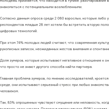
молодежь признается, что находится в тупике: разочарование 
знакомиться с потенциальными возлюбленными.
Согласно данным опроса среди 2 080 взрослых, которые либо 
респондентов младше 28 лет хотели бы встретить вторую полов
цифровых технологий.
При этом 74% молодых людей считают, что современная культу
рукописных записок, неожиданных жестов внимания и спонтанн
Доля зумеров, которые испытывают негативное отношение к он
что просто не знают другого способа найти партнера.
Главная проблема зумеров, по мнению исследователей, кроется
среде, они испытывают серьезный стресс при любых знакомств
человеком.
Так, 83% опрошенных чувствуют смущение или неловкость, ког
выразить свои чувства. Половина респондентов (50%) считает