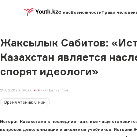
О нас
Возможности
Права человек
Жаксылык Сабитов: «Исто
Казахстан является нас
спорят идеологи»
25.06.2026, 04:33
Ринат Валиуллин
Время чтения
:
6
мин
История Казахстана в последние годы все чаще становитс
вопросов деколонизации и школьных учебников. Историк Ж