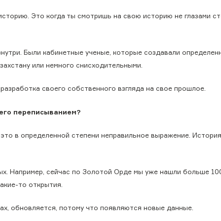
 историю. Это когда ты смотришь на свою историю не глазами с
знутри. Были кабинетные ученые, которые создавали определенн
захстану или немного снисходительными.
 разработка своего собственного взгляда на свое прошлое.
 его переписыванием?
 это в определенной степени неправильное выражение. История
ых. Например, сейчас по Золотой Орде мы уже нашли больше 100
какие-то открытия.
ах, обновляется, потому что появляются новые данные.