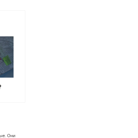
?
ые. Они