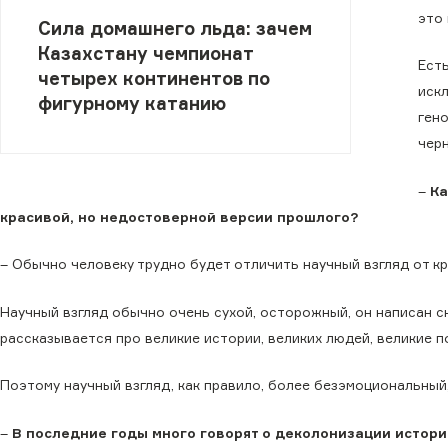
это 
Сила домашнего льда: зачем
Казахстану чемпионат
Есть
четырех континентов по
иск
фигурному катанию
ген
чер
–
Ка
красивой, но недостоверной версии прошлого?
– Обычно человеку трудно будет отличить научный взгляд от к
Научный взгляд обычно очень сухой, осторожный, он написан с
рассказывается про великие истории, великих людей, великие п
Поэтому научный взгляд, как правило, более безэмоциональный
–
В последние годы много говорят о деколонизации истории