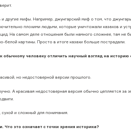
верит.
 и другие мифы. Например, джунгарский миф о том, что джунгар
лючительно плохими людьми, которые уничтожали казахов и уст
оцид. На самом деле отношения были намного сложнее, там не б
но-белой картины. Просто в итоге казахи больше пострадали.
к обычному человеку отличить научный взгляд на историю 
расивой, но недостоверной версии прошлого.
кучно. А красивая недостоверная версия обычно цепляется за э
одвиги.
, сухой и сложный для понимания.
. Что это означает с точки зрения историка?