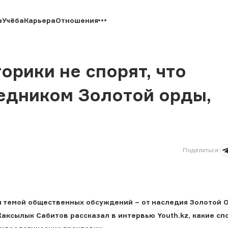
а
Учёба
Карьера
Отношения
рики не спорят, что
ледником Золотой орды,
Поделиться
:
я темой общественных обсуждений – от наследия Золотой 
аксылык Сабитов рассказал в интервью Youth.kz, какие сп