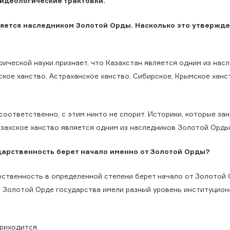
 идеологические трактовки.
ляется наследником Золотой Орды. Насколько это утвержд
рической науки признает, что Казахстан является одним из нас
ское ханство, Астраханское ханство, Сибирское, Крымское ханс
 соответственно, с этим никто не спорит. Историки, которые за
азахское ханство является одним из наследников Золотой Орды
дарственность берет начало именно от Золотой Орды?
рственность в определенной степени берет начало от Золотой 
ой Золотой Орде государства имели разный уровень институцио
приходится.