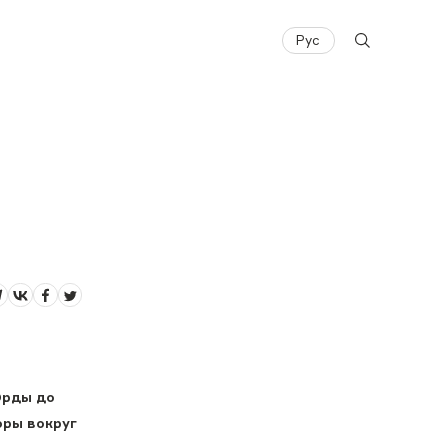
Рус
Орды до
оры вокруг