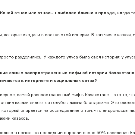
акой этнос или этносы наиболее близки к правде, когда т
 которые входили в состав этой империи. В том числе казахи, 
просто разделились. У каждого улуса была своя история: у улу
кие самые распространенные мифы об истории Казахстана
речаются в интернете и социальных сетях?
верное, самый распространенный миф в Казахстане – это то, чт
тоящие казахи являются голубоглазыми блондинами. Это около
, который опирается на исследование о том, что андроновцы я
ками казахов.
колько я помню, по последним опросам около 50% населения Ка