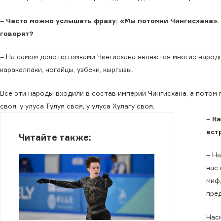
–
Часто можно услышать фразу: «Мы потомки Чингисхана». К
говорят?
– На самом деле потомками Чингисхана являются многие народы,
каракалпаки, ногайцы, узбеки, кыргызы.
Все эти народы входили в состав империи Чингисхана, а потом 
своя, у улуса Тулуя своя, у улуса Хулагу своя.
–
Ка
вст
Читайте также:
– На
нас
миф
пред
Нас