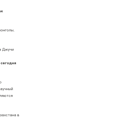
ак
монголы,
са Джучи
 сегодня
о
научный
вляются
захстана в