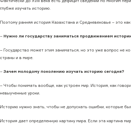
Фактически до XVIII века есть дефицит сведений по многим пер
глубже изучать историю.
Поэтому ранняя история Казахстана и Средневековье – это как 
–
Нужно ли государству заниматься продвижением истории
– Государство может этим заниматься, но это уже вопрос не ко
страны и в мире.
–
Зачем молодому поколению изучать историю сегодня?
– Чтобы понимать вообще, как устроен мир. История, как говори
невыученные уроки.
Историю нужно знать, чтобы не допускать ошибки, которые был
История дает определенную картину мира. Если эта картина мир