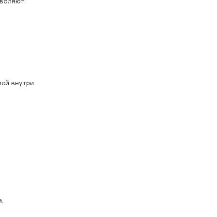
зволяют
ией внутри
.