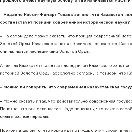
прошлого имеют научную основу, а где начинаются мифы и
–
Недавно Касым-Жомарт Токаев заявил, что Казахстан яв
соответствует позиции современной исторической науки?
– На самом деле можно сказать, что позиция современной исто
Золотой Орды. Казахское ханство, Касимовское ханство, Казан
они являются наследниками Золотой Орды.
А так как Казахстан является наследником Казахского ханства,
историей Золотой Орды, абсолютно согласны с тезисом, что К
–
Можно ли говорить, что современная казахстанская госу
– Можно сказать и так, что действительно современная госуда
Понятно, что она отличается. Надо понимать, что даже в сам
силы в разные периоды.
Поэтому в целом то, что корни идут оттуда, с этим спорить не 