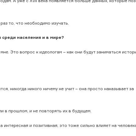
иодам. А уже с XVII века появляется больше данных, которые по
раз то, что необходимо изучать.
 среди населения и в мире?
 мне. Это вопрос к идеологам – как они будут заниматься истор
тся, никогда никого ничему не учит – она просто наказывает за
и в прошлом, и не повторять их в будущем.
а интересная и позитивная, это тоже сильно влияет на человека