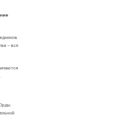
ение
ледников
тва – все
нимаются
.
Орды.
нальной