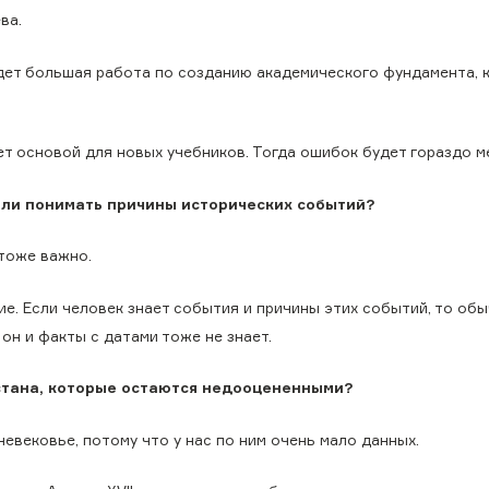
ва.
идет большая работа по созданию академического фундамента, 
ет основой для новых учебников. Тогда ошибок будет гораздо м
или понимать причины исторических событий?
 тоже важно.
е. Если человек знает события и причины этих событий, то обы
 он и факты с датами тоже не знает.
хстана, которые остаются недооцененными?
евековье, потому что у нас по ним очень мало данных.