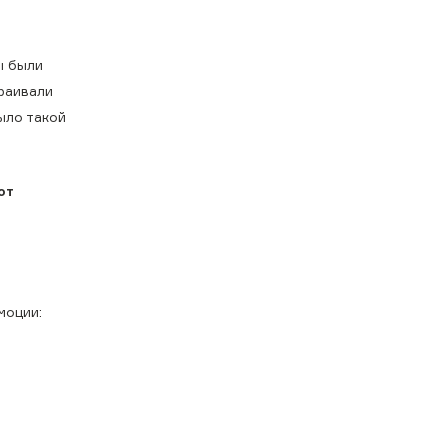
ы были
раивали
ыло такой
от
моции: