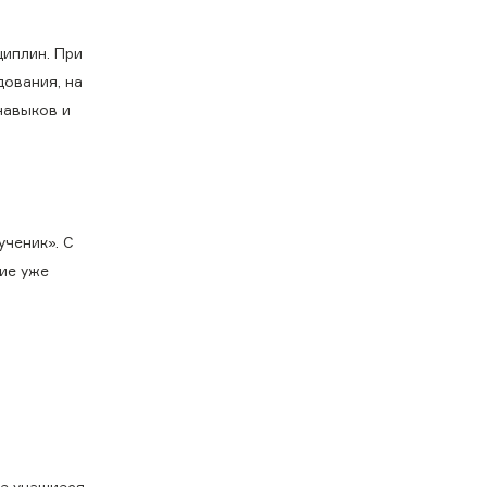
циплин. При
дования, на
навыков и
ученик». С
ие уже
се учащиеся