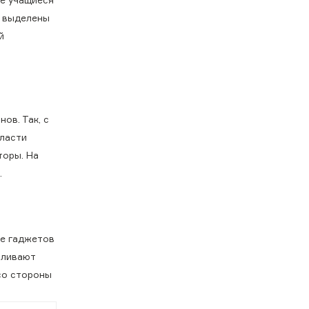
е выделены
й
ов. Так, с
Власти
торы. На
.
ие гаджетов
иливают
со стороны