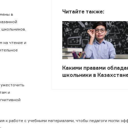
Читайте также:
мены в
казанной
 школьников.
м на чтение и
нительное
Какими правами облада
школьники в Казахстан
я ужесточить
там и
огнитивной
ия к работе с учебными материалами, чтобы педагоги могли эф