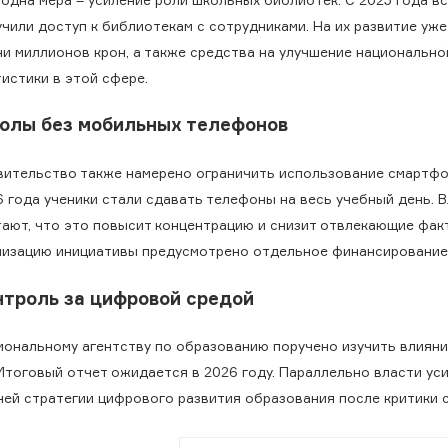
учили доступ к библиотекам с сотрудниками. На их развитие уж
ни миллионов крон, а также средства на улучшение национально
истики в этой сфере.
олы без мобильных телефонов
вительство также намерено ограничить использование смартфон
6 года ученики стали сдавать телефоны на весь учебный день. 
тают, что это повысит концентрацию и снизит отвлекающие фак
лизацию инициативы предусмотрено отдельное финансирование
нтроль за цифровой средой
иональному агентству по образованию поручено изучить влиян
 Итоговый отчет ожидается в 2026 году. Параллельно власти ус
ней стратегии цифрового развития образования после критики 