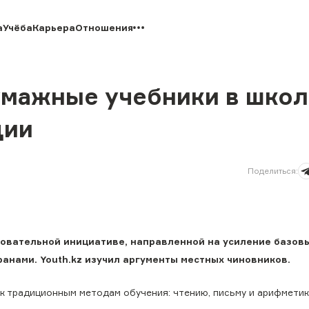
а
Учёба
Карьера
Отношения
мажные учебники в школ
ции
Поделиться
:
овательной инициативе, направленной на усиление базов
анами. Youth.kz изучил аргументы местных чиновников.
 к традиционным методам обучения: чтению, письму и арифметик