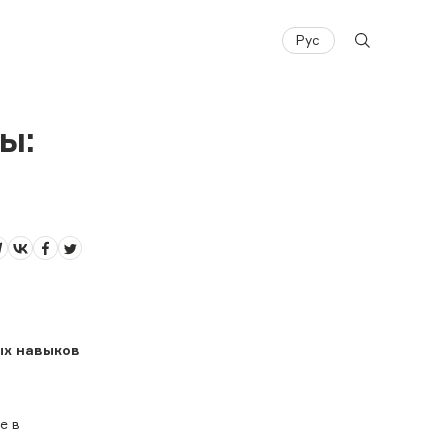
Рус
ы:
ых навыков
е в