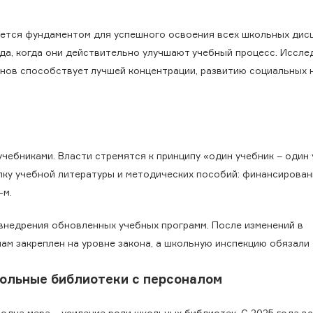
тается фундаментом для успешного освоения всех школьных дис
да, когда они действительно улучшают учебный процесс. Иссле
анов способствует лучшей концентрации, развитию социальных 
чебниками. Власти стремятся к принципу «один учебник – один 
пку учебной литературы и методических пособий: финансирован
-м.
 внедрения обновленных учебных программ. После изменений в
ам закреплен на уровне закона, а школьную инспекцию обязали
ольные библиотеки с персоналом
 одна мера – усиление роли школьных библиотек. С 2025 года в