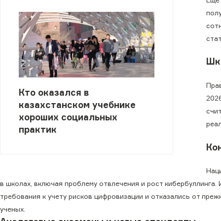
пол
сот
стат
Шк
Пра
Кто оказался в
202
казахстанском учебнике
счи
хороших социальных
реа
практик
Ко
Нац
в школах, включая проблему отвлечения и рост кибербуллинга.
требования к учету рисков цифровизации и отказались от преж
ученых.