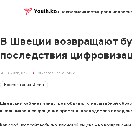
О нас
Возможности
Права человек
В Швеции возвращают бу
последствия цифровиза
30.04.2026, 06:32
Вячеслав Легконогих
Время чтения
:
3
мин
Шведский кабинет министров объявил о масштабной образ
школьников и сокращение времени, проводимого перед экр
Как сообщает
сайт кабмина
, ключевой акцент – на возвращении