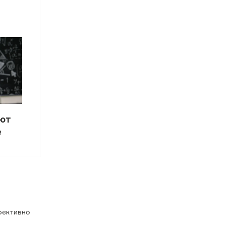
ют
е
фективно