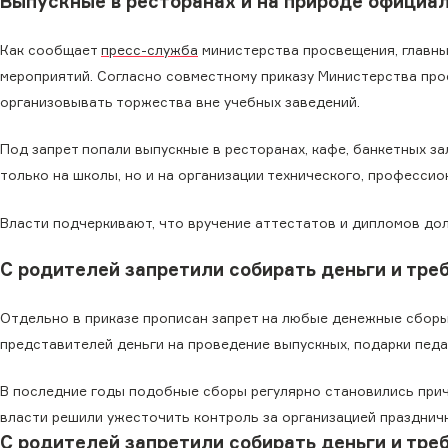
Выпускные в ресторанах и на природе официа
Как сообщает
пресс-служба
министерства просвещения, главны
мероприятий. Согласно совместному приказу Министерства про
организовывать торжества вне учебных заведений.
Под запрет попали выпускные в ресторанах, кафе, банкетных за
только на школы, но и на организации технического, професси
Власти подчеркивают, что вручение аттестатов и дипломов до
С родителей запретили собирать деньги и тре
Отдельно в приказе прописан запрет на любые денежные сборы.
представителей деньги на проведение выпускных, подарки педа
В последние годы подобные сборы регулярно становились при
власти решили ужесточить контроль за организацией празднич
С родителей запретили собирать деньги и тре