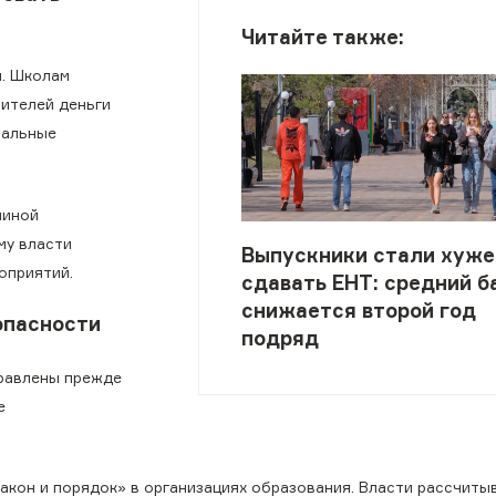
Читайте также:
ы. Школам
вителей деньги
иальные
чиной
му власти
Выпускники стали хуже
оприятий.
сдавать ЕНТ: средний б
снижается второй год
опасности
подряд
правлены прежде
е
акон и порядок» в организациях образования. Власти рассчиты