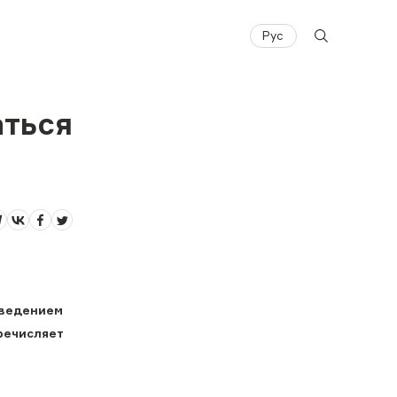
Рус
аться
дведением
речисляет