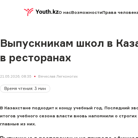
О нас
Возможности
Права человек
Выпускникам школ в Каз
в ресторанах
21.05.2026, 08:35
Вячеслав Легконогих
Время чтения
:
3
мин
В Казахстане подходит к концу учебный год. Последний зв
итогов учебного сезона власти вновь напомнили о строгих
главные из них.