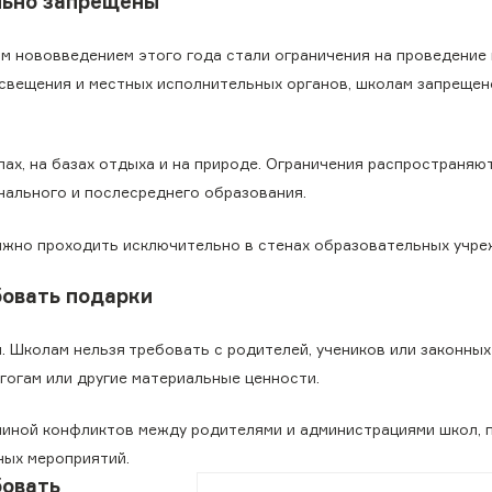
льно запрещены
м нововведением этого года стали ограничения на проведение
свещения и местных исполнительных органов, школам запрещен
лах, на базах отдыха и на природе. Ограничения распространяю
онального и послесреднего образования.
лжно проходить исключительно в стенах образовательных учре
бовать подарки
 Школам нельзя требовать с родителей, учеников или законных
гогам или другие материальные ценности.
чиной конфликтов между родителями и администрациями школ, 
ных мероприятий.
бовать