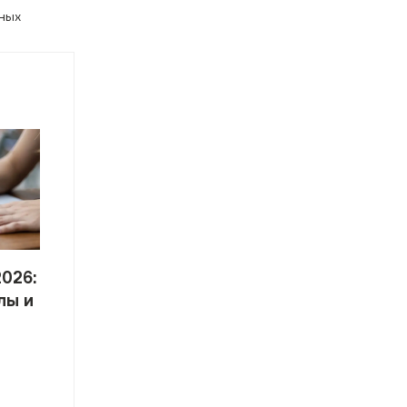
ных
2026:
лы и