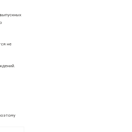
 выпускных
о
тся не
ждений.
поэтому