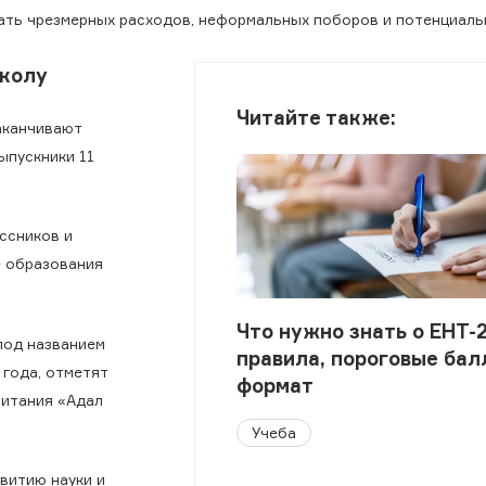
ать чрезмерных расходов, неформальных поборов и потенциаль
школу
Читайте также:
аканчивают
ыпускники 11
ссников и
е образования
Что нужно знать о ЕНТ-
под названием
правила, пороговые бал
 года, отметят
формат
питания «Адал
Учеба
витию науки и