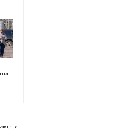
алл
вают, что