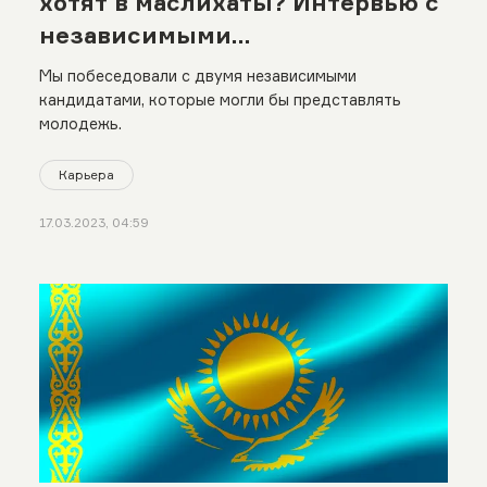
хотят в маслихаты? Интервью с
независимыми
самовыдвиженцами
Мы побеседовали с двумя независимыми
кандидатами, которые могли бы представлять
молодежь.
Карьера
17.03.2023, 04:59