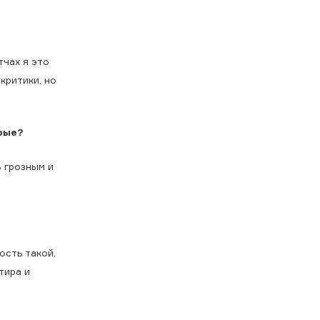
тчах я это
критики, но
рые?
ь грозным и
ость такой,
тира и