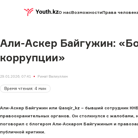
О нас
Возможности
Права человек
Али-Аскер Байгужин: «Бо
коррупции»
29.01.2026, 07:41
Ринат Валиуллин
Время чтения
:
4
мин
Али-Аскер Байгужин или Qasqir_kz – бывший сотрудник КН
правоохранительных органов. Он столкнулся с жалобами, но
поговорил с блогером Али-Аскаром Байгужиным и правоза
публичной критики.