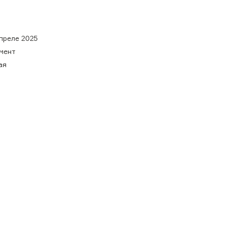
апреле 2025
мент
ая