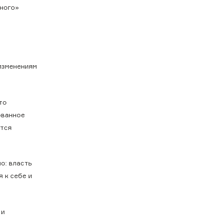
ьного»
 изменениям
то
ованное
ются
о: власть
 к себе и
 и