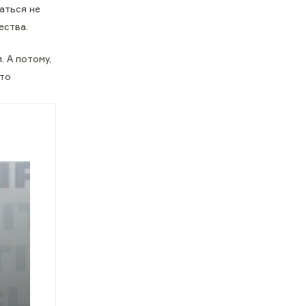
аться не
ества.
. А потому,
сто