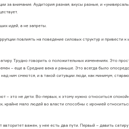
ии за внимание. Аудитория разная, вкусы разные, и «универсал
ществует.
их идей, а не запреты.
ррупции повлиять на поведение силовых структур и привести к
сатиру. Трудно говорить о положительных изменениях. Это прос
ремен – еще в Средние века и раньше. Это всегда было опосред
 над ним смеются, и в такой ситуации люди, как минимум, стара
ют – это не дети. Во-первых, к этому нужно относиться спокойн
х, крайне мало людей во власти способны с иронией относиться
 авторитет важен, у нее есть два пути. Первый – давить сатиру