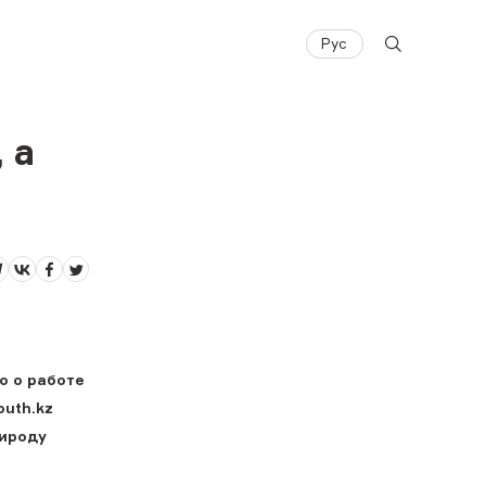
Рус
 а
о о работе
outh.kz
рироду