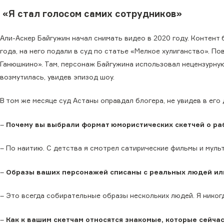
«Я стал голосом самих сотрудников»
Али-Аскер Байгужин начал снимать видео в 2020 году. Контент б
года, на него подали в суд по статье «Мелкое хулиганство». 
Ганюшкино». Там, персонаж Байгужина использовал нецензурную
возмутилась, увидев эпизод шоу.
В том же месяце суд Астаны оправдал блогера, не увидев в его
–
Почему вы выбрали формат юмористических скетчей о ра
– По наитию. С детства я смотрел сатирические фильмы и мул
–
Образы ваших персонажей списаны с реальных людей ил
– Это всегда собирательные образы нескольких людей. Я никог
–
Как к вашим скетчам относятся знакомые, которые сейча