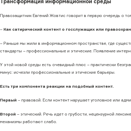
Трансформация информационной среды
Правозащитник Евгений Жовтис говорит в первую очередь о то
–
Как сатирический контент о госслужащих или правоохран
– Раньше мы жили в информационном пространстве, где сущес
стандарты – профессиональные и этические. Появление интерн
У этой новой среды есть очевидный плюс – практически безгр
минус: исчезли профессиональные и этические барьеры.
Есть три компонента реакции на подобный контент.
Первый
– правовой. Если контент нарушает уголовное или адм
Второй
– этический. Речь идет о грубости, нецензурной лексик
механизмы работают слабо.