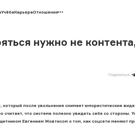
а
Учёба
Карьера
Отношения
яться нужно не контента,
Поделиться
:
Б, который после увольнения снимает юмористические виде
 считает, что системе полезно увидеть себя со стороны. Y
щитником Евгением Жовтисом о том, как соцсети меняют п