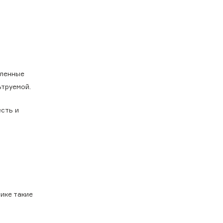
еленные
ьтруемой.
есть и
ике такие