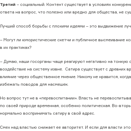
Третий
– социальный. Контент существует в условиях конкуренц
ответа на вопрос, что полезно или вредно для общества, не су
Лучший способ борьбы с плохими идеями – это выдвижение лучш
– Могут ли юмористические скетчи и публичное высмеивание ко
в их практиках?
– Думаю, наши госорганы чаще реагируют негативно на тонкую 
воздействие на систему извне. Сатира существует с древних в
влияние через общественное мнение. Никому не нравится, когда
избежать поводов для насмешек.
Но вопрос тут не в «перевоспитании». Власть не перевоспитыва
по своей природе временная, особенно политическая. Во-вторы
нормально воспринимать сатиру в свой адрес.
Смех над властью снижает ее авторитет. И если для власти этот