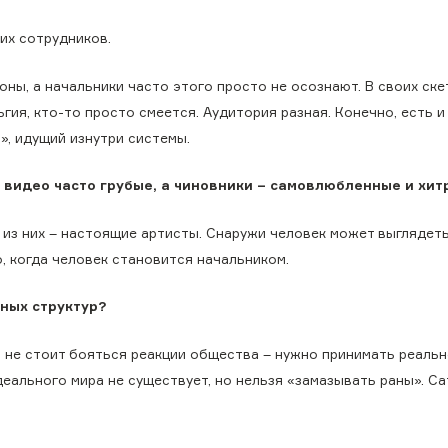
их сотрудников.
оны, а начальники часто этого просто не осознают. В своих ске
гия, кто-то просто смеется. Аудитория разная. Конечно, есть и 
», идущий изнутри системы.
 видео часто грубые, а чиновники – самовлюбленные и хит
ие из них – настоящие артисты. Снаружи человек может выглядет
, когда человек становится начальником.
нных структур?
Им не стоит бояться реакции общества – нужно принимать реальн
идеального мира не существует, но нельзя «замазывать раны». Са