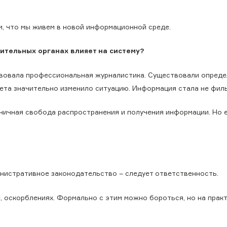
м, что мы живем в новой информационной среде.
ительных органах влияет на систему?
твовала профессиональная журналистика. Существовали опред
ета значительно изменило ситуацию. Информация стала не фил
аничная свобода распространения и получения информации. Но 
инистративное законодательство – следует ответственность.
е, оскорблениях. Формально с этим можно бороться, но на практ