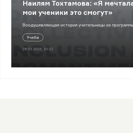
Наилям Тохтамова: «Я мечтала
мои ученики это смогут»
Воодушевляющая история учительницы из программы 
Учеба
28.01.2026, 10:32