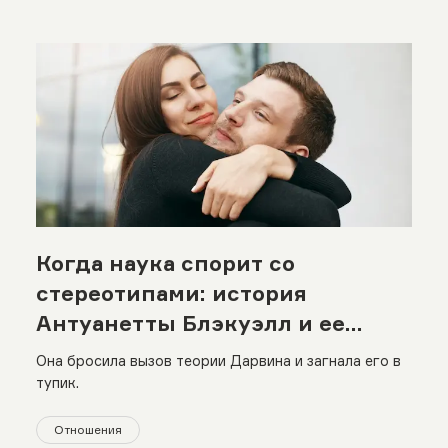
Когда наука спорит со
стереотипами: история
Антуанетты Блэкуэлл и ее
влияние на гендерные роли
Она бросила вызов теории Дарвина и загнала его в
тупик.
Отношения