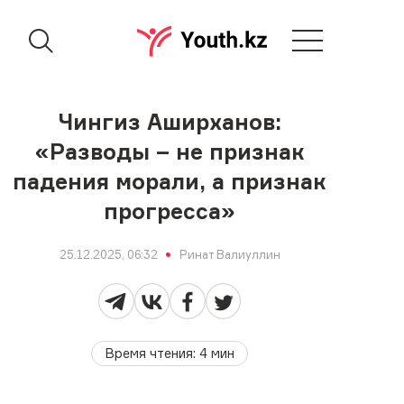
Чингиз Аширханов:
«Разводы – не признак
падения морали, а признак
прогресса»
25.12.2025, 06:32
Ринат Валиуллин
Время чтения
:
4
мин