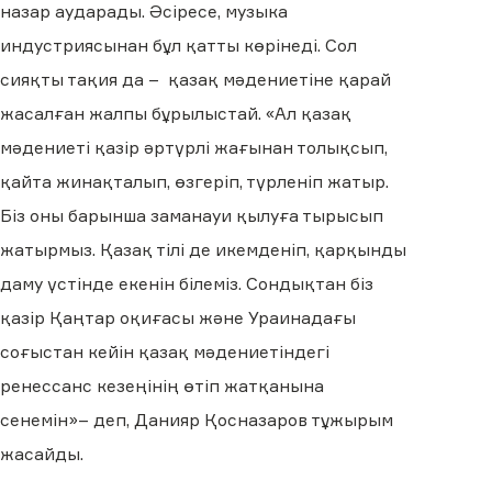
назар аударады. Әсіресе, музыка
индустриясынан бұл қатты көрінеді. Сол
сияқты тақия да – қазақ мәдениетіне қарай
жасалған жалпы бұрылыстай. «Ал қазақ
мәдениеті қазір әртүрлі жағынан толықсып,
қайта жинақталып, өзгеріп, түрленіп жатыр.
Біз оны барынша заманауи қылуға тырысып
жатырмыз. Қазақ тілі де икемденіп, қарқынды
даму үстінде екенін білеміз. Сондықтан біз
қазір Қаңтар оқиғасы және Ураинадағы
соғыстан кейін қазақ мәдениетіндегі
ренессанс кезеңінің өтіп жатқанына
сенемін»– деп, Данияр Қосназаров тұжырым
жасайды.