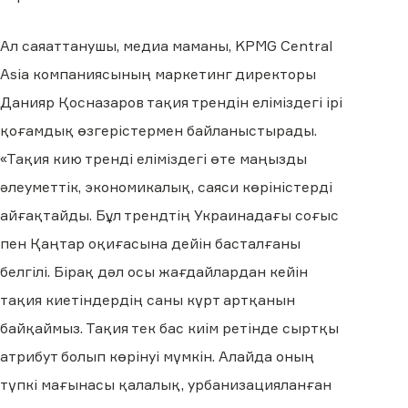
Ал саяаттанушы, медиа маманы, KPMG Central
Asia компаниясының маркетинг директоры
Данияр Қосназаров тақия трендін еліміздегі ірі
қоғамдық өзгерістермен байланыстырады.
«Тақия кию тренді еліміздегі өте маңызды
әлеуметтік, экономикалық, саяси көріністерді
айғақтайды. Бұл трендтің Украинадағы соғыс
пен Қаңтар оқиғасына дейін басталғаны
белгілі. Бірақ дәл осы жағдайлардан кейін
тақия киетіндердің саны күрт артқанын
байқаймыз. Тақия тек бас киім ретінде сыртқы
атрибут болып көрінуі мүмкін. Алайда оның
түпкі мағынасы қалалық, урбанизацияланған