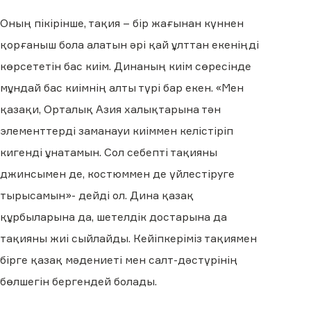
Оның пікірінше, тақия – бір жағынан күннен
қорғаныш бола алатын әрі қай ұлттан екеніңді
көрсететін бас киім. Динаның киім сөресінде
мұндай бас киімнің алты түрі бар екен. «Мен
қазақи, Орталық Азия халықтарына тән
элементтерді заманауи киіммен келістіріп
кигенді ұнатамын. Сол себепті тақияны
джинсымен де, костюммен де үйлестіруге
тырысамын»- дейді ол. Дина қазақ
құрбыларына да, шетелдік достарына да
тақияны жиі сыйлайды. Кейіпкеріміз тақиямен
бірге қазақ мәдениеті мен салт-дәстүрінің
бөлшегін бергендей болады.