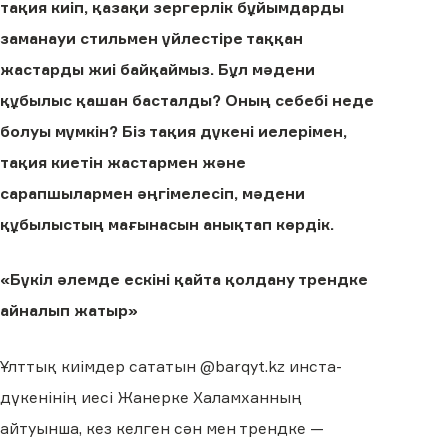
тақия киіп, қазақи зергерлік бұйымдарды
заманауи стильмен үйлестіре таққан
жастарды жиі байқаймыз. Бұл мәдени
құбылыс қашан басталды? Оның себебі неде
болуы мүмкін? Біз тақия дүкені иелерімен,
тақия киетін жастармен және
сарапшылармен әңгімелесіп, мәдени
құбылыстың мағынасын анықтап көрдік.
«Бүкіл әлемде ескіні қайта қолдану трендке
айналып жатыр»
Ұлттық киімдер сататын @barqyt.kz инста-
дүкенінің иесі Жанерке Халамханның
айтуынша, кез келген сән мен трендке —