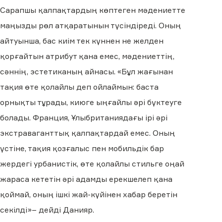
Сарапшы қалпақтардың көптеген мәдениетте
маңызды рөл атқаратынын түсіндіреді. Оның
айтуынша, бас киім тек күннен не желден
қорғайтын атрибут қана емес, мәдениеттің,
сәннің, эстетиканың айнасы. «Бұл жағынан
тақия өте қолайлы деп ойлаймын: баста
орнықты тұрады, киюге ыңғайлы әрі бүктеуге
болады. Франция, Ұлыбританиядағы ірі әрі
экстраваганттық қалпақтардай емес. Оның
үстіне, тақия қозғалыс пен мобильдік бар
жердегі урбанистік, өте қолайлы стильге оңай
жараса кететін әрі адамды ерекшелеп қана
қоймай, оның ішкі жай-күйінен хабар беретін
секілді»– дейді Данияр.