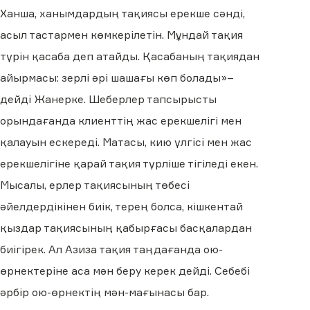
Ханша, ханымдардың тақиясы ерекше сәнді,
асыл тастармен көмкерілетін. Мұндай тақия
түрін қасаба деп атайды. Қасабаның тақиядан
айырмасы: зерлі әрі шашағы көп болады»–
дейді Жанерке. Шеберлер тапсырысты
орындағанда клиенттің жас ерекшелігі мен
қалауын ескереді. Матасы, кию үлгісі мен жас
ерекшелігіне қарай тақия түрліше тігіледі екен.
Мысалы, ерлер тақиясының төбесі
әйелдердікінен биік, терең болса, кішкентай
қыздар тақиясының қабырғасы басқалардан
биігірек. Ал Азиза тақия таңдағанда ою-
өрнектеріне аса мән беру керек дейді. Себебі
әрбір ою-өрнектің мән-мағынасы бар.