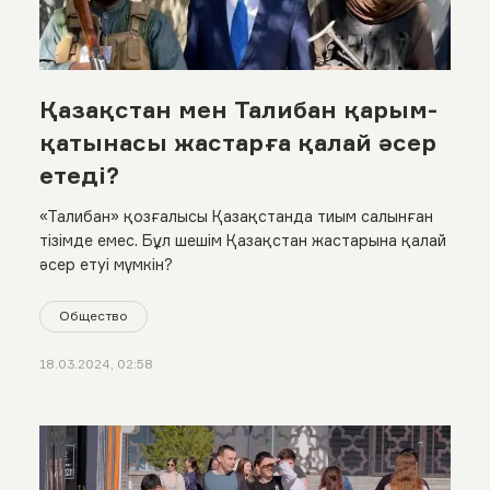
Қазақстан мен Талибан қарым-
қатынасы жастарға қалай әсер
етеді?
«Талибан» қозғалысы Қазақстанда тиым салынған
тізімде емес. Бұл шешім Қазақстан жастарына қалай
әсер етуі мүмкін?
Общество
18.03.2024, 02:58