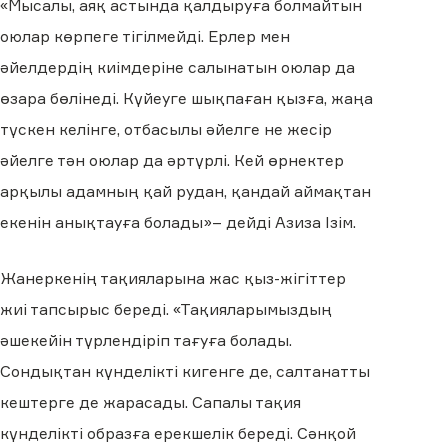
«Мысалы, аяқ астында қалдыруға болмайтын
оюлар көрпеге тігілмейді. Ерлер мен
әйелдердің киімдеріне салынатын оюлар да
өзара бөлінеді. Күйеуге шықпаған қызға, жаңа
түскен келінге, отбасылы әйелге не жесір
әйелге тән оюлар да әртүрлі. Кей өрнектер
арқылы адамның қай рудан, қандай аймақтан
екенін анықтауға болады»– дейді Азиза Ізім.
Жанеркенің тақияларына жас қыз-жігіттер
жиі тапсырыс береді. «Тақияларымыздың
әшекейін түрлендіріп тағуға болады.
Сондықтан күнделікті кигенге де, салтанатты
кештерге де жарасады. Сапалы тақия
күнделікті образға ерекшелік береді. Сәнқой