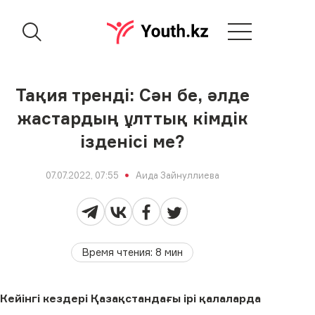
Тақия тренді: Сән бе, әлде
жастардың ұлттық кімдік
ізденісі ме?
07.07.2022, 07:55
Аида Зайнуллиева
Время чтения
:
8
мин
Кейінгі кездері Қазақстандағы ірі қалаларда