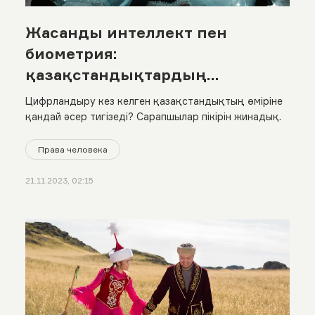
Жасанды интеллект пен
биометрия:
қазақстандықтардың
деректері қаншалықты
Цифрландыру кез келген қазақстандықтың өміріне
қорғалған?
қандай әсер тигізеді? Сарапшылар пікірін жинадық.
Права человека
21.11.2023, 02:15