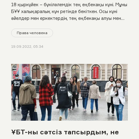
18 қыркүйек – бүкіләлемдік тең еңбекақы күні. Мұны
БҰҰ халықаралық күн ретінде бекіткен. Осы күні
әйелдер мен еркектердің тең еңбекақы алуы мен
жалақыдағы айырмашылықты жою жолындағы
мәселелерді талқылайды. Біз де бұл күнге орай
Права человека
Қазақстандағы тең еңбекақы жағдайына
тоқталдық
19.09.2022, 05:34
ҰБТ-ны сәтсіз тапсырдым, не