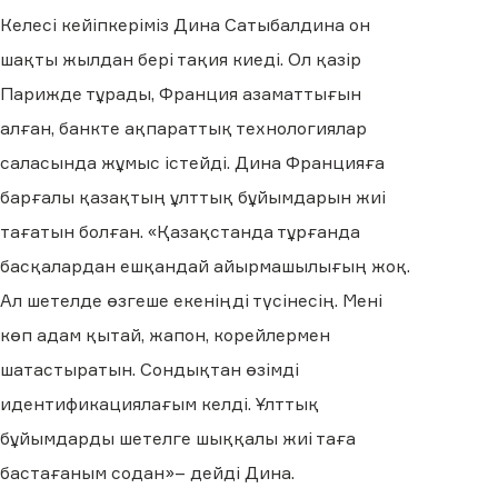
Келесі кейіпкеріміз Дина Сатыбалдина он
шақты жылдан бері тақия киеді. Ол қазір
Парижде тұрады, Франция азаматтығын
алған, банкте ақпараттық технологиялар
саласында жұмыс істейді. Дина Францияға
барғалы қазақтың ұлттық бұйымдарын жиі
тағатын болған. «Қазақстанда тұрғанда
басқалардан ешқандай айырмашылығың жоқ.
Ал шетелде өзгеше екеніңді түсінесің. Мені
көп адам қытай, жапон, корейлермен
шатастыратын. Сондықтан өзімді
идентификациялағым келді. Ұлттық
бұйымдарды шетелге шыққалы жиі таға
бастағаным содан»– дейді Дина.