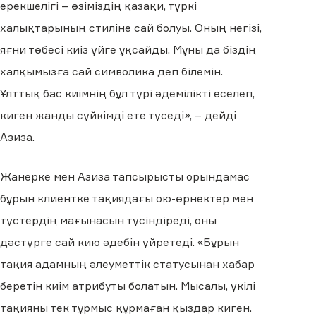
ерекшелігі – өзіміздің қазақи, түркі
халықтарының стиліне сай болуы. Оның негізі,
яғни төбесі киіз үйге ұқсайды. Мұны да біздің
халқымызға сай символика деп білемін.
Ұлттық бас киімнің бұл түрі әдемілікті еселеп,
киген жанды сүйкімді ете түседі», – дейді
Азиза.
Жанерке мен Азиза тапсырысты орындамас
бұрын клиентке тақиядағы ою-өрнектер мен
түстердің мағынасын түсіндіреді, оны
дәстүрге сай кию әдебін үйретеді. «Бұрын
тақия адамның әлеуметтік статусынан хабар
беретін киім атрибуты болатын. Мысалы, үкілі
тақияны тек тұрмыс құрмаған қыздар киген.