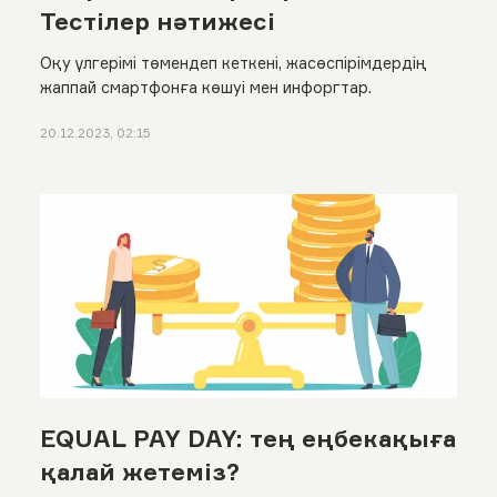
Тестілер нәтижесі
Оқу үлгерімі төмендеп кеткені, жасөспірімдердің
жаппай смартфонға көшуі мен инфоргтар.
20.12.2023, 02:15
EQUAL PAY DAY: тең еңбекақыға
қалай жетеміз?