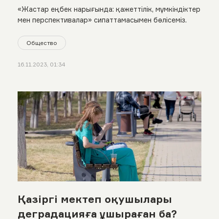
«Жастар еңбек нарығында: қажеттілік, мүмкіндіктер
мен перспективалар» сипаттамасымен бөлісеміз.
Общество
16.11.2023, 01:34
Қазіргі мектеп оқушылары
деградацияға ұшыраған ба?