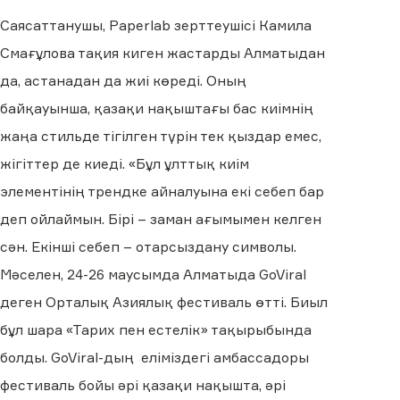
Саясаттанушы, Paperlab зерттеушісі Камила
Смағұлова тақия киген жастарды Алматыдан
да, астанадан да жиі көреді. Оның
байқауынша, қазақи нақыштағы бас киімнің
жаңа стильде тігілген түрін тек қыздар емес,
жігіттер де киеді. «Бұл ұлттық киім
элементінің трендке айналуына екі себеп бар
деп ойлаймын. Бірі – заман ағымымен келген
сән. Екінші себеп – отарсыздану символы.
Мәселен, 24-26 маусымда Алматыда GoViral
деген Орталық Азиялық фестиваль өтті. Биыл
бұл шара «Тарих пен естелік» тақырыбында
болды. GoViral-дың еліміздегі амбассадоры
фестиваль бойы әрі қазақи нақышта, әрі