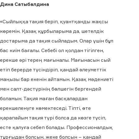
Дина Сатыбалдина
«Сыйлыққа тақия беріп, қуантқанды жақсы
көремін. Қазақ құрбыларыма да, шетелдік
достарыма да тақия сыйладым. Олар үшін бұл
бас киім бағалы. Себебі ол қолдан тігілген,
ерекше әрі терең мағыналы. Мағынасын сый
етіп берерде түсіндіріп, қандай әлеуметтік
маңызы бар екенін айтамын. Қазақ мәдениеті
мен салт-дәстүрінің бөлшегін бергендей
боламын. Тақия маған басқалардан
ерекшеленуге көмектеседі. Тіпті, өте
қарапайым тақия түрі болса да көзге түсіп,
есте қалуға себеп болады. Профессионалдық
тұрғыдан болсын, жеке болсын – қандай