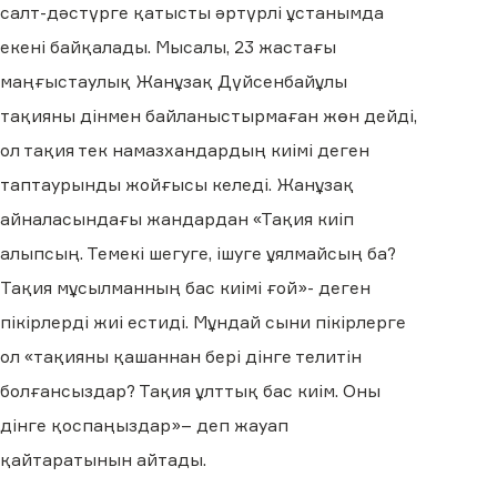
салт-дәстүрге қатысты әртүрлі ұстанымда
екені байқалады. Мысалы, 23 жастағы
маңғыстаулық Жанұзақ Дүйсенбайұлы
тақияны дінмен байланыстырмаған жөн дейді,
ол тақия тек намазхандардың киімі деген
таптаурынды жойғысы келеді. Жанұзақ
айналасындағы жандардан «Тақия киіп
алыпсың. Темекі шегуге, ішуге ұялмайсың ба?
Тақия мұсылманның бас киімі ғой»- деген
пікірлерді жиі естиді. Мұндай сыни пікірлерге
ол «тақияны қашаннан бері дінге телитін
болғансыздар? Тақия ұлттық бас киім. Оны
дінге қоспаңыздар»– деп жауап
қайтаратынын айтады.