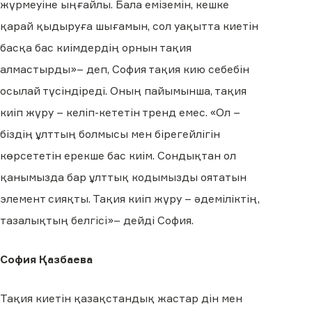
жүрмеуіне ыңғайлы. Бала еміземін, кешке
қарай қыдыруға шығамын, сол уақытта киетін
басқа бас киімдердің орнын тақия
алмастырды»– деп, София тақия кию себебін
осылай түсіндіреді. Оның пайымынша, тақия
киіп жүру – келіп-кететін тренд емес. «Ол –
біздің ұлттың болмысы мен бірегейлігін
көрсететін ерекше бас киім. Сондықтан ол
қанымызда бар ұлттық кодымызды оятатын
элемент сияқты. Тақия киіп жүру – әдеміліктің,
тазалықтың белгісі»– дейді София.
София Қазбаева
Тақия киетін қазақстандық жастар дін мен