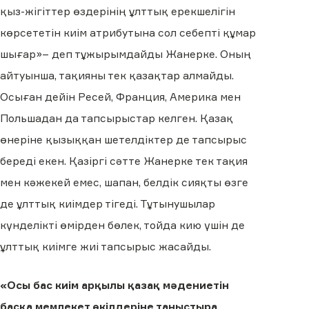
қыз-жігіттер өздерінің ұлттық ерекшелігін
көрсететін киім атрибутына сол себепті құмар
шығар»– деп тұжырымдайды Жанерке. Оның
айтуынша, тақияны тек қазақтар алмайды.
Осыған дейін Ресей, Франция, Америка мен
Польшадан да тапсырыстар келген. Қазақ
өнеріне қызыққан шетелдіктер де тапсырыс
береді екен. Қазіргі сәтте Жанерке тек тақия
мен кәжекей емес, шапан, белдік сияқты өзге
де ұлттық киімдер тігеді. Тұтынушылар
күнделікті өмірден бөлек, тойда кию үшін де
ұлттық киімге жиі тапсырыс жасайды.
«Осы бас киім арқылы қазақ мәдениетін
басқа мемлекет өкілдеріне таныстыра