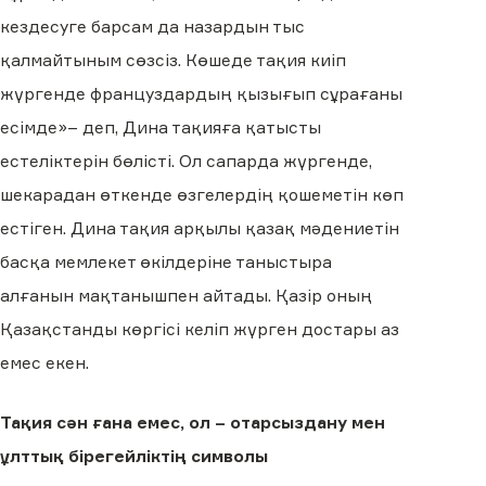
кездесуге барсам да назардын тыс
қалмайтыным сөзсіз. Көшеде тақия киіп
жүргенде француздардың қызығып сұрағаны
есімде»– деп, Дина тақияға қатысты
естеліктерін бөлісті. Ол сапарда жүргенде,
шекарадан өткенде өзгелердің қошеметін көп
естіген. Дина тақия арқылы қазақ мәдениетін
басқа мемлекет өкілдеріне таныстыра
алғанын мақтанышпен айтады. Қазір оның
Қазақстанды көргісі келіп жүрген достары аз
емес екен.
Тақия сән ғана емес, ол – отарсыздану мен
ұлттық бірегейліктің символы