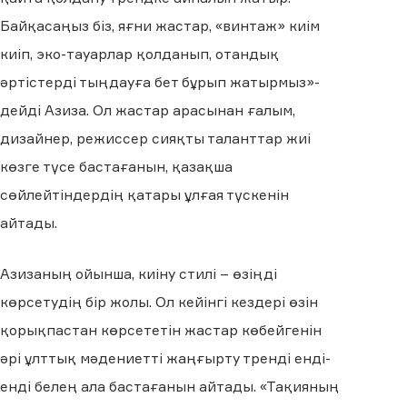
Байқасаңыз біз, яғни жастар, «винтаж» киім
киіп, эко-тауарлар қолданып, отандық
әртістерді тыңдауға бет бұрып жатырмыз»-
дейді Азиза. Ол жастар арасынан ғалым,
дизайнер, режиссер сияқты таланттар жиі
көзге түсе бастағанын, қазақша
сөйлейтіндердің қатары ұлғая түскенін
айтады.
Азизаның ойынша, киіну стилі – өзіңді
көрсетудің бір жолы. Ол кейінгі кездері өзін
қорықпастан көрсететін жастар көбейгенін
әрі ұлттық мәдениетті жаңғырту тренді енді-
енді белең ала бастағанын айтады. «Тақияның