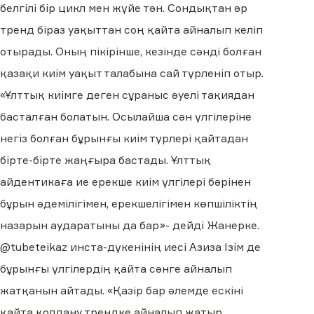
белгілі бір цикл мен жүйе тән. Сондықтан әр
тренд біраз уақыттан соң қайта айналып келіп
отырады. Оның пікірінше, кезінде сәнді болған
қазақи киім уақыт талабына сай түрленіп отыр.
«Ұлттық киімге деген сұраныс әуелі тақиядан
басталған болатын. Осылайша сән үлгілеріне
негіз болған бұрынғы киім түрлері қайтадан
бірте-бірте жаңғыра бастады. Ұлттық
айдентикаға ие ерекше киім үлгілері бәрінен
бұрын әдемілігімен, ерекшелігімен көпшіліктің
назарын аударатыны да бар»- дейді Жанерке.
@tubeteikaz инста-дүкенінің иесі Азиза Ізім де
бұрынғы үлгілердің қайта сәнге айналып
жатқанын айтады. «Қазір бар әлемде ескіні
қайта қолдану трендке айналып жатыр.