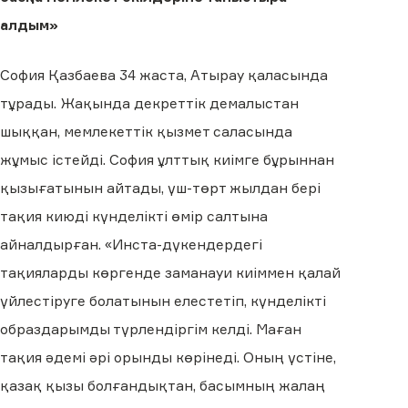
алдым»
София Қазбаева 34 жаста, Атырау қаласында
тұрады. Жақында декреттік демалыстан
шыққан, мемлекеттік қызмет саласында
жұмыс істейді. София ұлттық киімге бұрыннан
қызығатынын айтады, үш-төрт жылдан бері
тақия киюді күнделікті өмір салтына
айналдырған. «Инста-дүкендердегі
тақияларды көргенде заманауи киіммен қалай
үйлестіруге болатынын елестетіп, күнделікті
образдарымды түрлендіргім келді. Маған
тақия әдемі әрі орынды көрінеді. Оның үстіне,
қазақ қызы болғандықтан, басымның жалаң