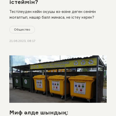
істеймін?
Тестілеуден кейін оқушы өз-өзіне деген сенімін
жоғалтып, нашар балл жинаса, не істеу керек?
Общество
21.06.2023, 08:17
Миф әлде шындық: