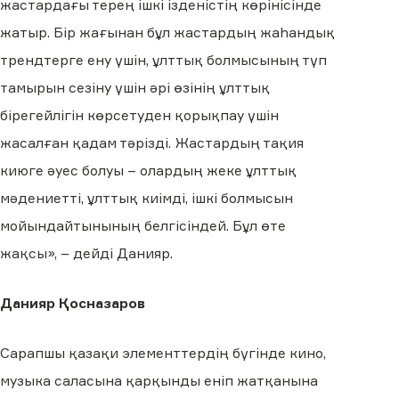
жастардағы терең ішкі ізденістің көрінісінде
жатыр. Бір жағынан бұл жастардың жаһандық
трендтерге ену үшін, ұлттық болмысының түп
тамырын сезіну үшін әрі өзінің ұлттық
бірегейлігін көрсетуден қорықпау үшін
жасалған қадам тәрізді. Жастардың тақия
киюге әуес болуы – олардың жеке ұлттық
мәдениетті, ұлттық киімді, ішкі болмысын
мойындайтынының белгісіндей. Бұл өте
жақсы», – дейді Данияр.
Данияр Қосназаров
Сарапшы қазақи элементтердің бүгінде кино,
музыка саласына қарқынды еніп жатқанына