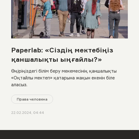
Paperlab: «Сіздің мектебіңіз
қаншалықты ыңғайлы?»
Өңіріңіздегі білім беру мекемесінің қаншалықты
«Оңтайлы мектеп» қатарына жақын екенін біле
аласыз.
Права человека
22.02.2024, 04:44