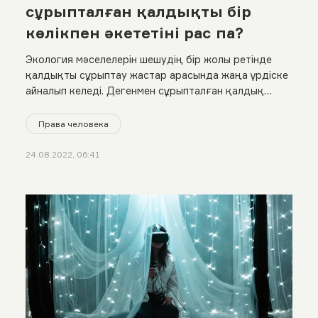
сұрыпталған қалдықты бір
көлікпен әкететіні рас па?
Экология мәселелерін шешудің бір жолы ретінде
қалдықты сұрыптау жастар арасында жаңа үрдіске
айналып келеді. Дегенмен сұрыпталған қалдық
қайта өңделетініне сенбейтін адам да аз емес.
Права человека
24.08.2022, 06:41