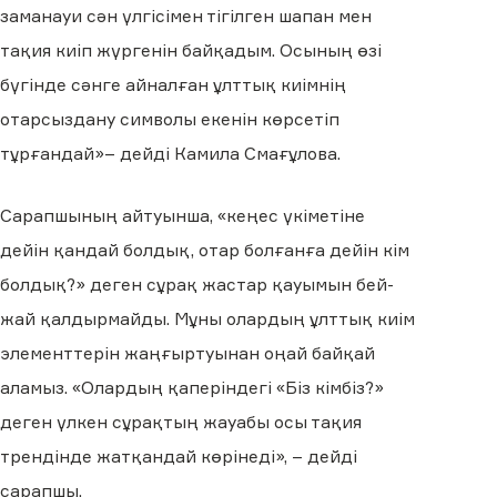
заманауи сән үлгісімен тігілген шапан мен
тақия киіп жүргенін байқадым. Осының өзі
бүгінде сәнге айналған ұлттық киімнің
отарсыздану символы екенін көрсетіп
тұрғандай»– дейді Камила Смағұлова.
Сарапшының айтуынша, «кеңес үкіметіне
дейін қандай болдық, отар болғанға дейін кім
болдық?» деген сұрақ жастар қауымын бей-
жай қалдырмайды. Мұны олардың ұлттық киім
элементтерін жаңғыртуынан оңай байқай
аламыз. «Олардың қаперіндегі «Біз кімбіз?»
деген үлкен сұрақтың жауабы осы тақия
трендінде жатқандай көрінеді», – дейді
сарапшы.