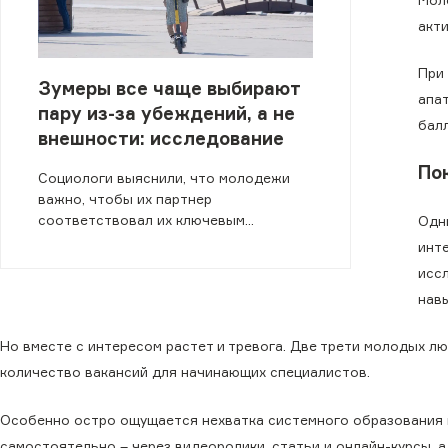
акт
При
Зумеры все чаще выбирают
апа
пару из-за убеждений, а не
бал
внешности: исследование
По
Социологи выяснили, что молодежи
важно, чтобы их партнер
соответствовал их ключевым
Одн
ценностям.
инт
исс
нав
Но вместе с интересом растет и тревога. Две трети молодых л
количество вакансий для начинающих специалистов.
Особенно остро ощущается нехватка системного образования 
самостоятельно – через видеоролики, статьи и онлайн-курсы, а