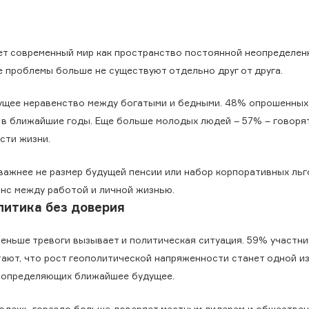
ет современный мир как пространство постоянной неопределен
е проблемы больше не существуют отдельно друг от друга.
ущее неравенство между богатыми и бедными. 48% опрошенных
 в ближайшие годы. Еще больше молодых людей – 57% – говорят
сти жизни.
важнее не размер будущей пенсии или набор корпоративных льго
нс между работой и личной жизнью.
литика без доверия
меньше тревоги вызывает и политическая ситуация. 59% участн
тают, что рост геополитической напряженности станет одной из
, определяющих ближайшее будущее.
одежь гораздо больше доверяет местным лидерам и обществе