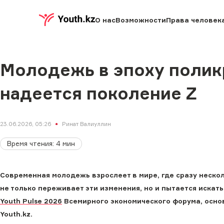
О нас
Возможности
Права человек
Молодежь в эпоху поликр
надеется поколение Z
23.06.2026, 05:26
Ринат Валиуллин
Время чтения
:
4
мин
Современная молодежь взрослеет в мире, где сразу неско
не только переживает эти изменения, но и пытается иска
Youth Pulse 2026
Всемирного экономического форума, основ
Youth.kz.