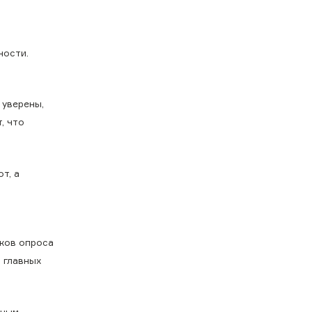
ности.
 уверены,
, что
т, а
иков опроса
 главных
нным