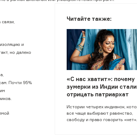
Читайте также:
 связи,
изоляцию и
акт, но далеко
а,
«С нас хватит»: почему
сам. Почти 95%
зумерки из Индии стали
 им
отрицать патриархат
иков.
Истории четырех индианок, кот
все чаще выбирают равенство,
емой
свободу и право говорить «нет».