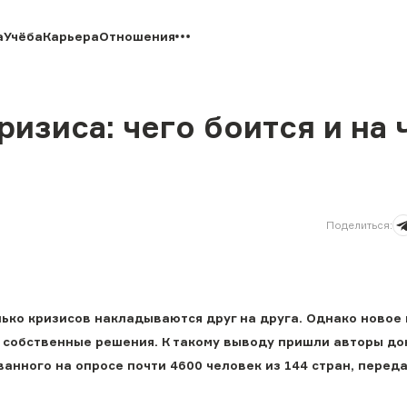
а
Учёба
Карьера
Отношения
изиса: чего боится и на 
Поделиться
:
лько кризисов накладываются друг на друга. Однако новое
ть собственные решения. К такому выводу пришли авторы д
анного на опросе почти 4600 человек из 144 стран, перед