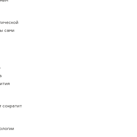
тической
вы сами
о
в
вития
т сократит
ологии