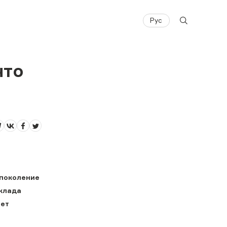
Рус
что
 поколение
оклада
ает