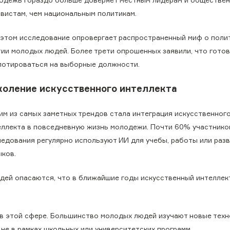
ивистам, чем национальным политикам.
 этом исследование опровергает распространенный миф о поли
тии молодых людей. Более трети опрошенных заявили, что гото
лотироваться на выборные должности.
коление искусственного интеллекта
им из самых заметных трендов стала интеграция искусственног
еллекта в повседневную жизнь молодежи. Почти 60% участнико
ледования регулярно используют ИИ для учебы, работы или раз
ыков.
юдей опасаются, что в ближайшие годы искусственный интеллек
в этой сфере. Большинство молодых людей изучают новые техн
 не в рамках школьных или университетских программ.