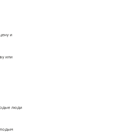
цену и
ву или
лодые люди
олодым