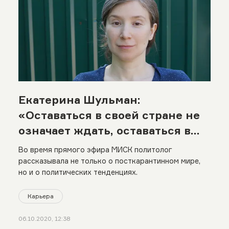
Екатерина Шульман:
«Оставаться в своей стране не
означает ждать, оставаться в
своей стране означает
Во время прямого эфира МИСК политолог
участвовать»
рассказывала не только о посткарантинном мире,
но и о политических тенденциях.
Карьера
06.10.2020, 12:38