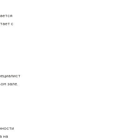
мается
тает с
пециалист
ом зале.
нности
а на