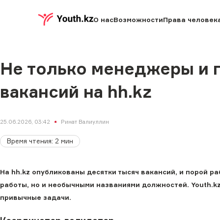
О нас
Возможности
Права человек
Не только менеджеры и 
вакансий на hh.kz
25.06.2026, 03:42
Ринат Валиуллин
Время чтения
:
2
мин
На hh.kz опубликованы десятки тысяч вакансий, и порой р
работы, но и необычными названиями должностей. Youth.k
привычные задачи.