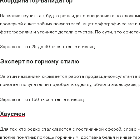
Координатор-валидатор
Название звучит так, будто речь идет о специалисте по сложн
проверкой анкет тайных покупателей: ищет орфографические и 
фотографиями и уточняет детали отчетов. По сути, это сочета
Зарплата – от 25 до 30 тысяч тенге в месяц.
Эксперт по горному стилю
За этим названием скрывается работа продавца-консультанта в
помогает покупателям подобрать одежду, обувь и аксессуары, р
Зарплата – от 150 тысяч тенге в месяц.
Хаусмен
Для тех, кто редко сталкивается с гостиничной сферой, слово
вполне понятны: помощь горничным, доставка белья и инвента