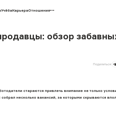
а
Учёба
Карьера
Отношения
продавцы: обзор забавны
Поделиться
:
аботодатели стараются привлечь внимание не только услов
z собрал несколько вакансий, за которыми скрываются впо