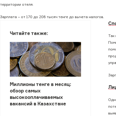
территории отеля.
Зарплата – от 170 до 208 тысяч тенге до вычета налогов.
Сп
Читайте также:
Так
Пом
пом
про
упр
Зарп
Миллионы тенге в месяц:
Ли
обзор самых
высокооплачиваемых
Одн
вакансий в Казахстане
пот
выя