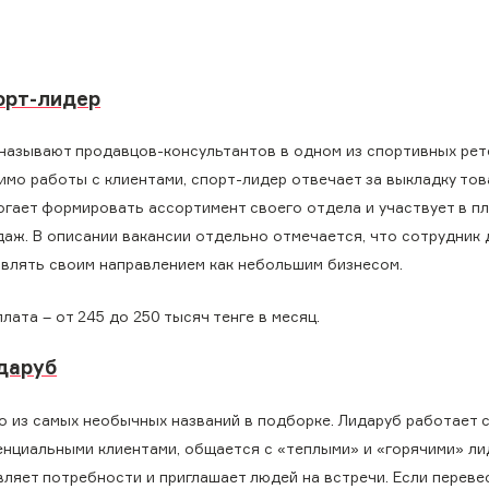
орт-лидер
 называют продавцов-консультантов в одном из спортивных рет
имо работы с клиентами, спорт-лидер отвечает за выкладку тов
огает формировать ассортимент своего отдела и участвует в п
даж. В описании вакансии отдельно отмечается, что сотрудник
авлять своим направлением как небольшим бизнесом.
лата – от 245 до 250 тысяч тенге в месяц.
даруб
о из самых необычных названий в подборке. Лидаруб работает 
енциальными клиентами, общается с «теплыми» и «горячими» ли
вляет потребности и приглашает людей на встречи. Если переве