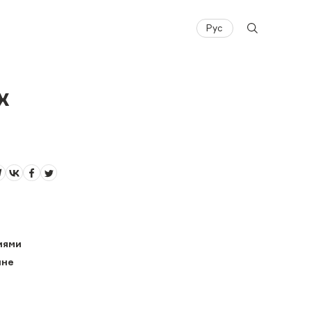
Рус
х
иями
лне