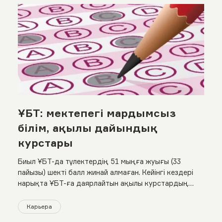
ҰБТ: мектепегі мардымсыз
білім, ақылы дайындық
курстары
Биыл ҰБТ-да түлектердің 51 мыңға жуығы (33
пайызы) шекті балл жинай алмаған. Кейінгі кездері
нарықта ҰБТ-ға даярлайтын ақылы курстардың
саны артып, орта мектептен бөлек арнайы
орталыққа баратын оқушылар да көбейді
Карьера