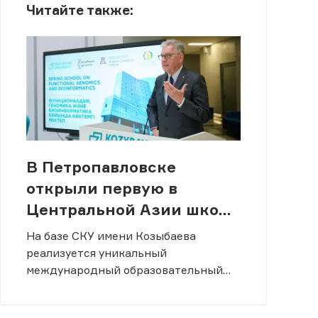
Читайте также:
В Петропавловске
открыли первую в
Центральной Азии школу
геномики и
На базе СКУ имени Козыбаева
биоинформатики
реализуется уникальный
международный образовательный
проект.