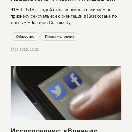
влиянии запрета
41% ЛГБТК+ людей сталкивались с насилием по
ЛГБТ-«пропаганды» на
признаку сексуальной ориентации в Казахстане по
данным Education Community.
общество
Общество
Права человека
17.12.2025, 10:32
Исследование: «Влияние