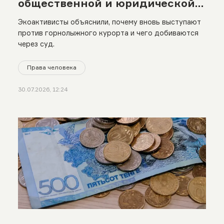
общественной и юридической
борьбы за Кок-Жайляу»
Экоактивисты объяснили, почему вновь выступают
против горнолыжного курорта и чего добиваются
через суд.
Права человека
30.07.2026, 12:24