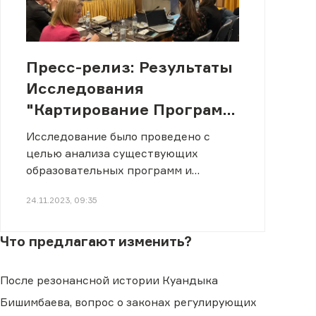
Пресс-релиз: Результаты
Исследования
"Картирование Программ
в Области Прав Человека
Исследование было проведено с
в Казахстане"
целью анализа существующих
образовательных программ и
инициатив в области прав человека.
24.11.2023, 09:35
Что предлагают изменить?
После резонансной истории Куандыка
Бишимбаева, вопрос о законах регулирующих