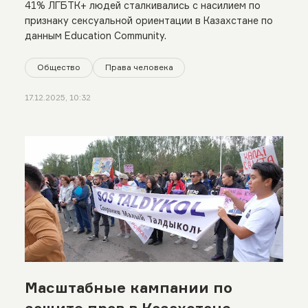
41% ЛГБТК+ людей сталкивались с насилием по
ЛГБТ-«пропаганды» на
признаку сексуальной ориентации в Казахстане по
данным Education Community.
общество
Общество
Права человека
17.12.2025, 10:32
Масштабные кампании по
защите прав в Казахстане