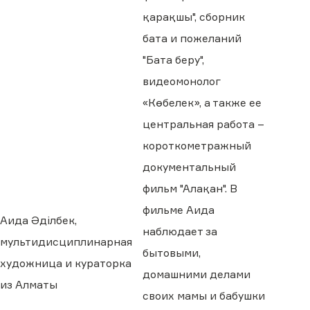
қарақшы", сборник
бата и пожеланий
"Бата беру",
видеомонолог
«Көбелек», а также ее
центральная работа –
короткометражный
документальный
фильм "Алақан". В
фильме Аида
Аида Әділбек,
наблюдает за
мультидисциплинарная
бытовыми,
художница и кураторка
домашними делами
из Алматы
своих мамы и бабушки