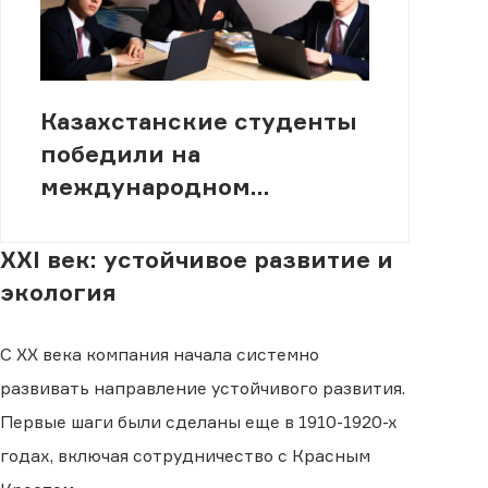
Казахстанские студенты
победили на
международном
конкурсе RESNA в Нью-
Йорке
XXI век: устойчивое развитие и
экология
С XX века компания начала системно
развивать направление устойчивого развития.
Первые шаги были сделаны еще в 1910-1920-х
годах, включая сотрудничество с Красным