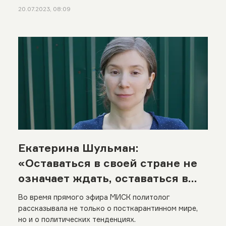
20.07.2023, 08:09
Екатерина Шульман:
«Оставаться в своей стране не
означает ждать, оставаться в
своей стране означает
Во время прямого эфира МИСК политолог
участвовать»
рассказывала не только о посткарантинном мире,
но и о политических тенденциях.