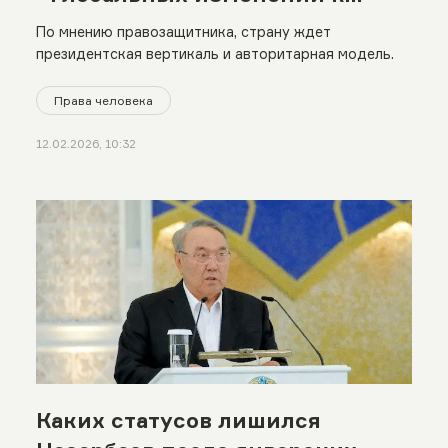
лучшему ждать не приходится»
По мнению правозащитника, страну ждет
президентская вертикаль и авторитарная модель.
Права человека
12.02.2026, 10:32
Каких статусов лишился