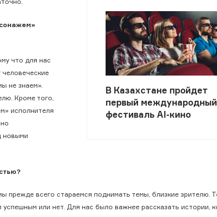
аточно.
рсонажем»
ому что для нас
т человеческие
ы не знаем».
В Казахстане пройдет
лю. Кроме того,
первый международный
ым» исполнителя
фестиваль AI-кино
ьно
д новыми
остью?
 мы прежде всего стараемся поднимать темы, близкие зрителю. Т
и успешным или нет. Для нас было важнее рассказать истории, 