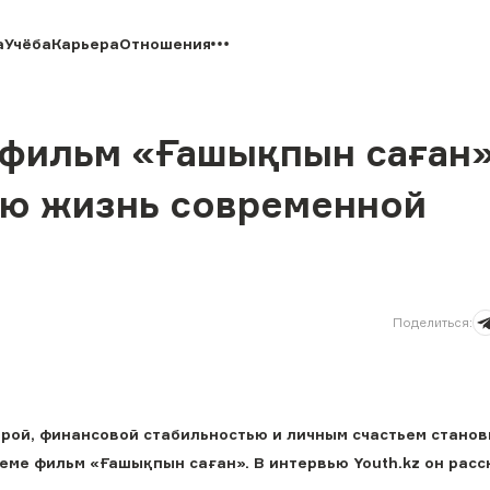
а
Учёба
Карьера
Отношения
 фильм «Ғашықпын саған»
ую жизнь современной
Поделиться
:
ой, финансовой стабильностью и личным счастьем станов
еме фильм «Ғашықпын саған». В интервью Youth.kz он расс