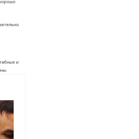
 хорошо
язательно
штабные и
ны.