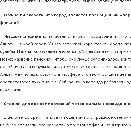
собственной жизни и пересмотрит свой выбор, этого уже дост
−
Можно ли сказать, что город является полноценным «пе
фильма?
− Мы даже специально написали в титрах: «Город Алматы». Пот
Алматы − живой город. У него есть свой характер, он соединяе
судьбы. Изначально фильм назывался «Улицы Алматы, которых м
Позже название изменили, чтобы оно лучше запоминалось зрите
одной из главных музыкальных тем фильма стала песня «Алмат
Аршат. Нам показалось, что атмосфера этой композиции идеал
соответствует духу фильма. Сейчас наша команда работает на
проектами.
−
Стал ли для вас коммерческий успех фильма неожиданн
− В целом и во время написания сценария, и в процессе съемок
не было специального расчета на то, станет фильм коммерческ