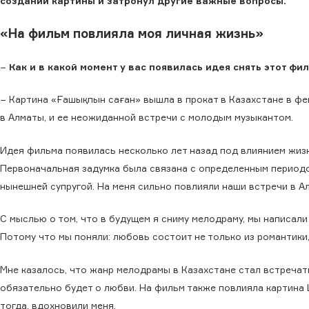
создании картины и затронул другие важные вопросы.
«На фильм повлияла моя личная жизнь»
−
Как и в какой момент у вас появилась идея снять этот ф
− Картина «Ғашықпын саған» вышла в прокат в Казахстане в фе
в Алматы, и ее неожиданной встречи с молодым музыкантом.
Идея фильма появилась несколько лет назад под влиянием жиз
Первоначальная задумка была связана с определенным периодом
нынешней супругой. На меня сильно повлияли наши встречи в Ал
С мыслью о том, что в будущем я сниму мелодраму, мы написали
Потому что мы поняли: любовь состоит не только из романтики,
Мне казалось, что жанр мелодрамы в Казахстане стал встреча
обязательно будет о любви. На фильм также повлияла картина
тогда, вдохновили меня.