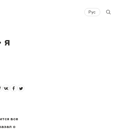
Рус
 я
ится все
казал о