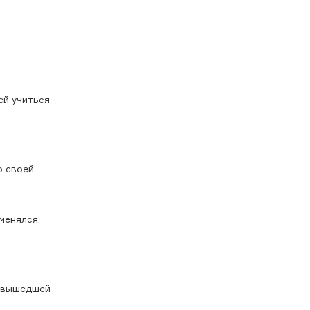
ей учиться
о своей
менялся.
, вышедшей