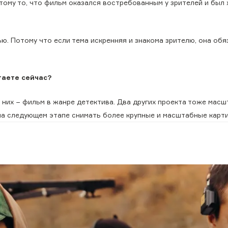
этому то, что фильм оказался востребованным у зрителей и был
ью. Потому что если тема искренняя и знакома зрителю, она об
таете сейчас?
з них − фильм в жанре детектива. Два других проекта тоже мас
а следующем этапе снимать более крупные и масштабные карти