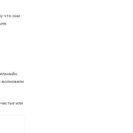
у что они
ьме.
вильный».
е волновали
счастье или