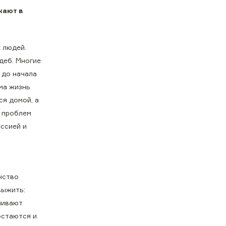
жают в
 людей.
деб. Многие
 до начала
ма жизнь
ся домой, а
х проблем
ссией и
и
нство
выжить:
чивают
остаются и