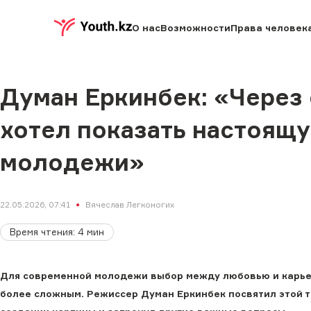
О нас
Возможности
Права человек
Думан Еркинбек: «Через
хотел показать настоящ
молодежи»
22.05.2026, 07:41
Вячеслав Легконогих
Время чтения
:
4
мин
Для современной молодежи выбор между любовью и карьер
более сложным. Режиссер Думан Еркинбек посвятил этой т