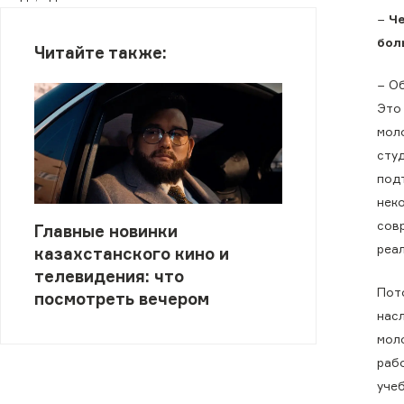
−
Че
бол
Читайте также:
− О
Это
мол
сту
под
неко
сов
Главные новинки
реа
казахстанского кино и
телевидения: что
Пот
посмотреть вечером
нас
мол
раб
учеб