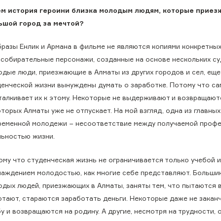
м история героини близка молодым людям, которые приез
ьшой город за мечтой?
бразы Енлик и Армана в фильме не являются копиями конкретных
 собирательные персонажи, созданные на основе нескольких су
одые люди, приезжающие в Алматы из других городов и сел, еще
денческой жизни вынуждены думать о заработке. Потому что са
талкивает их к этому. Некоторые не выдерживают и возвращают
торых Алматы уже не отпускает. На мой взгляд, одна из главны
ременной молодежи − несоответствие между получаемой профе
льностью жизни.
ому что студенческая жизнь не ограничивается только учебой 
лаждением молодостью, как многие себе представляют. Больши
одых людей, приезжающих в Алматы, заняты тем, что пытаются 
отают, стараются заработать деньги. Некоторые даже не закан
у и возвращаются на родину. А другие, несмотря на трудности, 