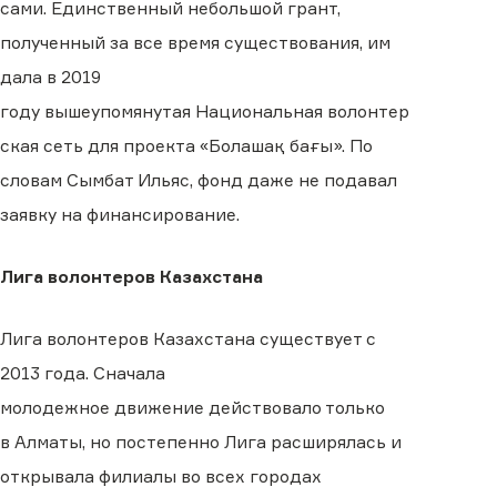
сами.
Единственный небольшой грант,
полученный за все время существования, им
дала в
2019
году
вышеупомянутая
Национальн
ая
волонтер
ск
ая
сет
ь
для проекта «Болашақ бағы»
. По
словам Сымбат Ильяс, фонд даже не подавал
заявку на финансирование.
Лига волонтеров Казахстана
Лига волонтеров Казахстана существует с
2013 года. Сначала
молодежн
ое
движение
действовало только
в
Алматы
, но п
остепенно
Лига
расшир
ялась
и
откры
вала
филиалы во всех городах