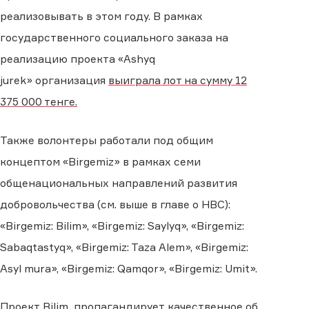
реализовывать в этом году. В рамках
государственного социального заказа на
реализацию проекта «Ashyq
jurek»
организация
выиграла лот на сумму 12
375 000 тенге.
Также волонтеры работали под общим
концептом «Birgemiz» в рамках семи
общенациональных направлений развития
добровольчества
(см. выше в главе о НВС)
:
«Birgemiz: Bilim», «Birgemiz: Saylyq», «Birgemiz:
Sabaqtastyq», «Birgemiz: Taza Alem», «Birgemiz:
Asyl mura», «Birgemiz: Qamqor», «Birgemiz: Umit».
Проект
Bilim
п
ропаганд
ирует
качественно
е
об