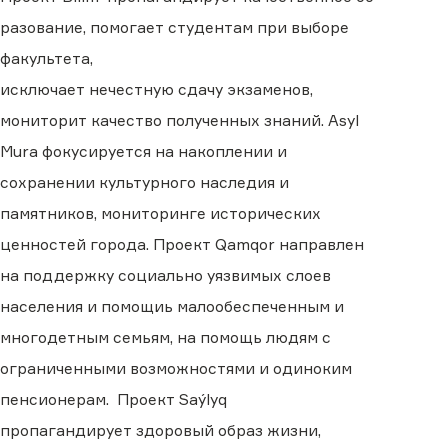
разовани
е,
помо
гает
студентам при выборе
факультета,
исключ
ает
нечестн
ую
сдач
у
экзаменов,
монитори
т
качеств
о
полученных знани
й
. Asyl
Mura
фокусируется на
накоплени
и
и
сохранени
и
культурного наследия и
памятников, мониторинг
е
исторических
ценностей города.
Проект
Qamqor
направлен
на
поддержк
у
социально уязвимых слоев
населения и помощи
ь
малообеспеченным и
многодетным семьям,
на
помощь людям с
ограниченными возможностями и одиноким
пенсионерам.
Проект
Saýlyq
пропаганд
ирует
здоров
ый
образ жизни,