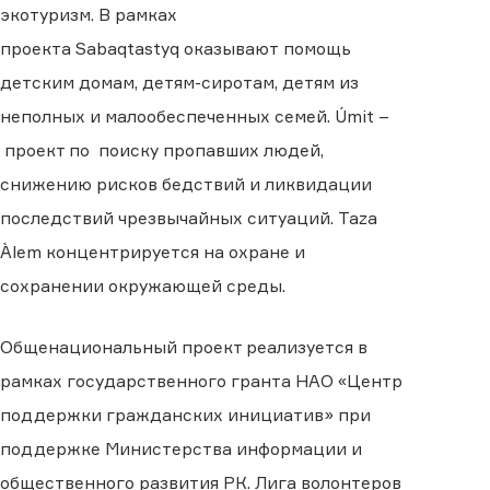
экотуризм.
В рамках
проекта
Sabaqtastyq
оказывают
помощь
детским домам, детям-сиротам, детям из
неполных и малообеспеченных семей. Úmit
–
проект по
поиску пропавших людей,
снижению рисков бедствий и ликвидации
последствий чрезвычайных ситуаций. Taza
Àlem
концентрируется на
охран
е
и
сохранени
и
окружающей среды.
Общенациональный проект реализуется в
рамках государственного гранта НАО «Центр
поддержки гражданских инициатив» при
поддержке Министерства информации и
общественного развития РК. Лига волонтеров