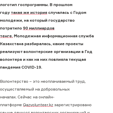
логотип госпрограммы. В прошлом
году
такая же история
случалась с Годом
молодежи, на который государство
потратило
90 миллиардов
тенге.
Молодежная информационная служба
Казахстана разбиралась, к
акие проекты
реализуют волонтерские организации в Год
волонтера
и
как на них повлияла текущая
пандемия COVID-19
.
Волонтерство
–
это неоплачиваемый труд,
осуществляемый на добровольных
началах.
Сейчас н
а онлайн-
платформе
Qazvolunteer.kz
зарегистрировано
свыше двухсот волонтерских организаций и