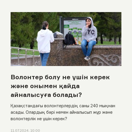
Волонтер болу не үшін керек
және онымен қайда
айналысуға болады?
Қазақстандағы волонтерлердің саны 240 мыңнан
асады. Олардың бәрі немен айналысып жүр және
волонтерлік не үшін керек?
11.07.2024, 10:00