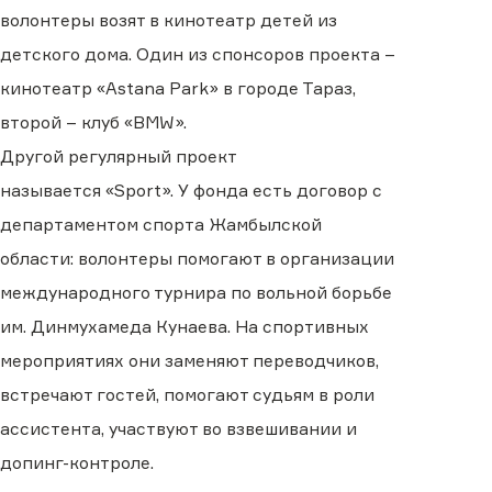
волонтеры возят в кинотеатр детей из
детского дома. Один из спонсоров проекта
–
кинотеатр «Astana Park» в городе Тараз,
второй
–
клуб «BMW».
Другой
регулярный
проект
называется «Sport». У фонда есть договор с
департаментом спорта Жамбылской
области
:
волонтеры помогают в организации
международного турнира по вольной борьбе
им
.
Динмухамеда Кунаева. На спортивных
мероприятиях они заменяют переводчиков,
встречают гостей, помогают судьям в роли
ассистента, участвуют в
о
взвешивании и
допинг
-
контроле.