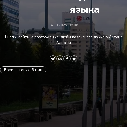
языка
14.10.2025, 06:06
Школы, сайты и разговорные клубы казахского языка в Астане,
Алматы
Время чтения
:
5
мин