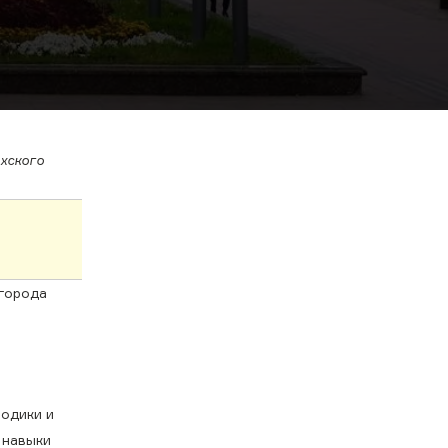
ахского
 города
одики и
, навыки