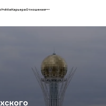
а
Учёба
Карьера
Отношения
хского