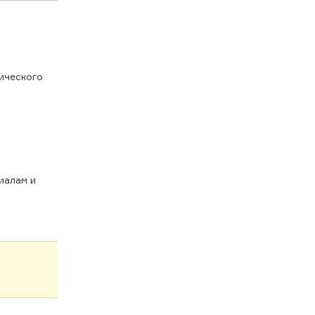
тического
иалам и