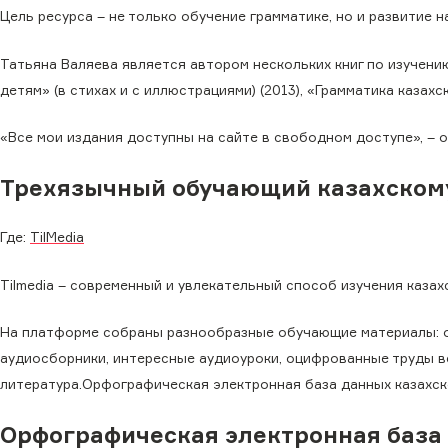
Цель ресурса – не только обучение грамматике, но и развитие 
Татьяна Валяева является автором нескольких книг по изучению
детям» (в стихах и с иллюстрациями) (2013), «Грамматика казах
«Все мои издания доступны на сайте в свободном доступе», – о
Трехязычный обучающий казахскому 
Где:
TilMedia
Tilmedia – современный и увлекательный способ изучения казах
На платформе собраны разнообразные обучающие материалы: о
аудиосборники, интересные аудиоуроки, оцифрованные труды ве
литература.Орфографическая электронная база данных казахс
Орфографическая электронная база