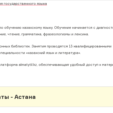
ия государственного языка
по обучению казахскому языку. Обучение начинается с диагнос
ие, чтение, грамматика, фразеологизмы и лексика.
йонных библиотек. Занятия проводятся 13 квалифицированными
пециальности «казахский язык и литература».
атформа almatytil.kz, обеспечивающая удобный доступ к матер
ты - Астана