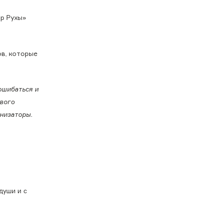
ар Рухы»
ов, которые
ошибаться и
ивого
анизаторы.
души и с