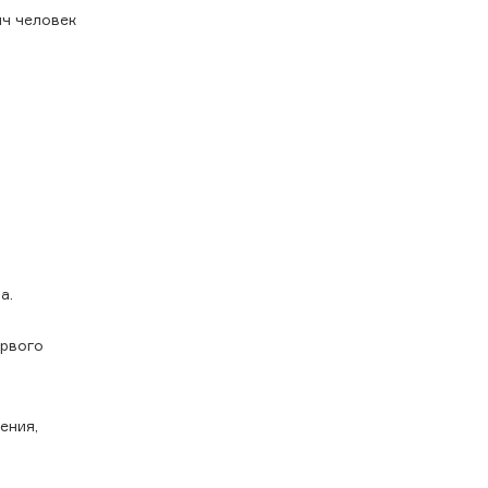
яч человек
ва.
ервого
ения,