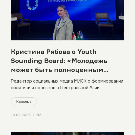
Кристина Рябова о Youth
Sounding Board: «Молодежь
может быть полноценным
консультантом в принятии
Редактор социальных медиа МИСК о формировании
решений»
политики и проектов в Центральной Азии.
Карьера
10.04.2026, 11:43