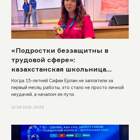
«Подростки беззащитны в
трудовой сфере»:
казахстанская школьница
создала мобильное
Когда 15-летней Сафии Ерлан не заплатили за
приложение для сверстников
первый месяц работы, это стало не просто личной
неудачей, а началом ее пути.
по поиску работы
10.09.2025, 03:03