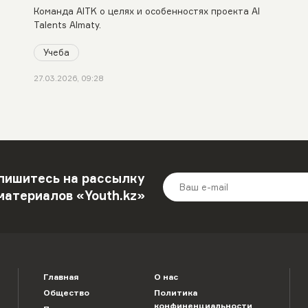
Команда AITK о целях и особенностях проекта AI
Talents Almaty.
Учеба
27.03.2026, 09:28
пишитесь на рассылку
материалов «Youth.kz»
Главная
О нас
Общество
Политика
конфиненциальности