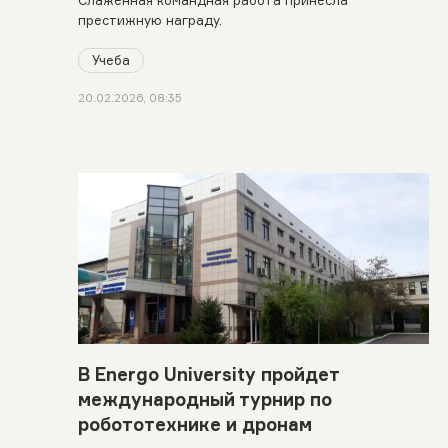
Слаженная командная работа принесла
престижную награду.
Учеба
20.02.2026, 08:35
В Energo University пройдет
международный турнир по
робототехнике и дронам