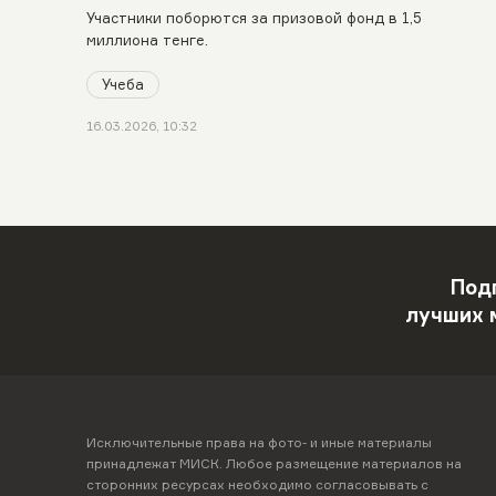
Участники поборются за призовой фонд в 1,5
миллиона тенге.
Учеба
16.03.2026, 10:32
Под
лучших 
Исключительные права на фото- и иные материалы
принадлежат МИСК. Любое размещение материалов на
сторонних ресурсах необходимо согласовывать с