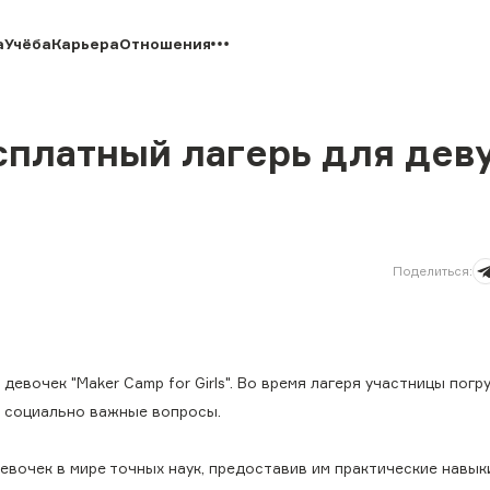
а
Учёба
Карьера
Отношения
Бесплатный лагерь для де
Поделиться
:
девочек "Maker Camp for Girls". Во время лагеря участницы пог
т социально важные вопросы.
девочек в мире точных наук, предоставив им практические навык