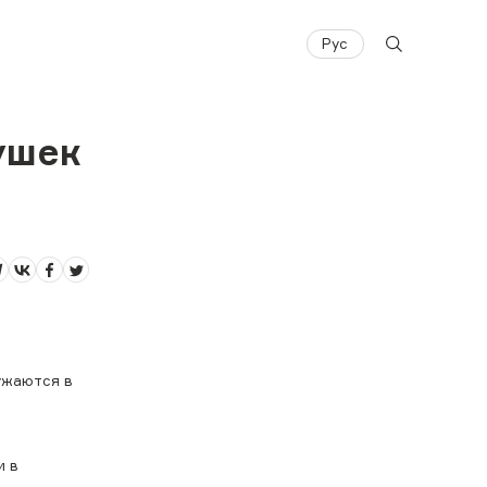
Рус
вушек
ружаются в
и в