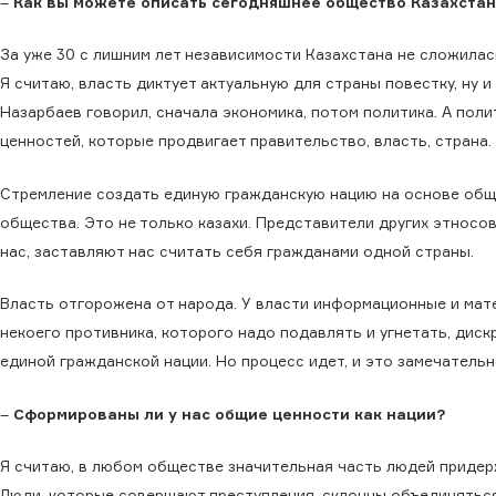
–
Как вы можете описать сегодняшнее общество Казахста
За уже 30 с лишним лет независимости Казахстана не сложилась
Я считаю, власть диктует актуальную для страны повестку, ну и
Назарбаев говорил, сначала экономика, потом политика. А полит
ценностей, которые продвигает правительство, власть, страна.
Стремление создать единую гражданскую нацию на основе общи
общества. Это не только казахи. Представители других этносо
нас, заставляют нас считать себя гражданами одной страны.
Власть отгорожена от народа. У власти информационные и мате
некоего противника, которого надо подавлять и угнетать, дис
единой гражданской нации. Но процесс идет, и это замечательн
–
Сформированы ли у нас общие ценности как нации?
Я считаю, в любом обществе значительная часть людей придер
Люди, которые совершают преступления, склонны объединяться 