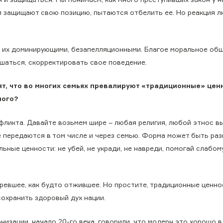
ми защищают свою позицию, пытаются отбелить ее. Но реакция 
ть их доминирующими, безапелляционными. Благое моральное об
шаться, скорректировать свое поведение.
т, что во многих семьях превалируют «традиционные» цен
лого?
нфликта. Давайте возьмем шире – любая религия, любой этнос в
е передаются в том числе и через семью. Форма может быть раз
льные ценности: не убей, не укради, не навреди, помогай слабом
аревшее, как будто отжившее. Но простите, традиционные ценн
сохранить здоровый дух нации.
изации, начало 20-го века, говорили, что модерн это хорошо в 