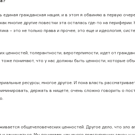
на?
 единая гражданская нация, и в этом я обвиняю в первую очере
 как многие другие повестки эта осталась где-то на периферии. 
ика – это не только права и прочее, это еще и идеология, сист
х ценностей, толерантности, веротерпимости, идет от граждан
в тоже понимают, что у нас должны быть ценности, которые об
риальные ресурсы, многое другое. И пока власть рассматривает
криминировать, держать в нищете, очень сложно говорить о пос
о.
живается общечеловеческих ценностей. Другое дело, что зло а
и защищаться. Мы понимаем, как много преступивших закон у н