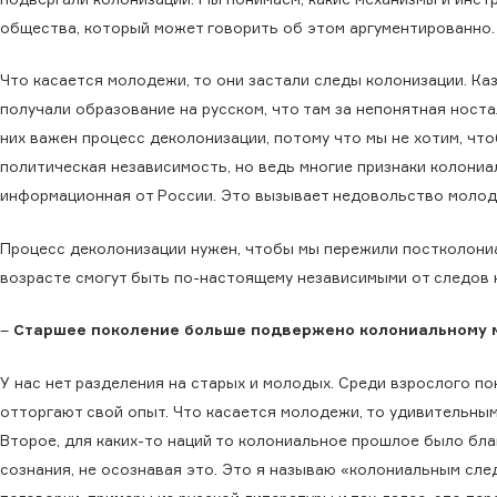
общества, который может говорить об этом аргументированно.
Что касается молодежи, то они застали следы колонизации. Ка
получали образование на русском, что там за непонятная носта
них важен процесс деколонизации, потому что мы не хотим, чт
политическая независимость, но ведь многие признаки колониа
информационная от России. Это вызывает недовольство молоде
Процесс деколонизации нужен, чтобы мы пережили постколони
возрасте смогут быть по-настоящему независимыми от следов 
–
Старшее поколение больше подвержено колониальному
У нас нет разделения на старых и молодых. Среди взрослого п
отторгают свой опыт. Что касается молодежи, то удивительным
Второе, для каких-то наций то колониальное прошлое было бла
сознания, не осознавая это. Это я называю «колониальным следо