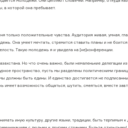
редается молодежи. Они цепляют словечки. Например, откуда ка
, в которой она пребывает.
еня только положительные чувства. Аудитория живая, умная, гла
ежь. Она умеет мечтать, стремится ставить планы и не боится
мелость. Такую молодежь я и увидела на [не]конференции.
азахстана. Но что очень важно, были немаленькие делегации из
турное пространство, пусть мы разделены политическими границ
– мы должны быть едины. И единство достигается не подписанн
жь имеет возможность общаться, шутить, смеяться, вместе завт
имать иную культуру, другие языки, традиции, быть терпимым к 
коммуникациям с людьми и другими странами. Будьте открытыми!