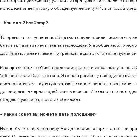
поговорки, примеры из русской литературы и так далее, это пе
молодежь знает русскую обсценную лексику? Из языковой среды
–
Как вам ZhasCamp?
То время, что я успела пообщаться с аудиторией, вызывает у м
блестят, такая замечательная молодежь. Я вообще люблю молод
достигать, ломает какие-то границы, а для этого тоже нужна с
Мне нравится, что были представлены дети из разных уголков К
Узбекистана и Кыргызстана. Это наш регион, у нас единое куль
всем остальном – культурном, ментальном, ценностном плане 
договорами, а через людей, личные связи. И важно, что молоде
обедают, ужинают, и это их сближает.
–
Какой совет вы можете дать молодежи?
Нужно быть открытым миру. Когда человек открыт, он готов прин
вере. Он умеет и готов проявить эмпатию. Это и открытость к 