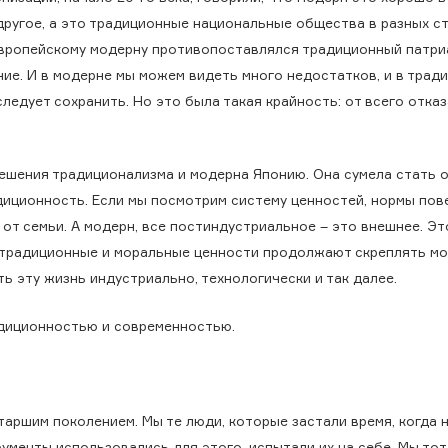
другое, а это традиционные национальные общества в разных ст
 Европейскому модерну противопоставлялся традиционный патр
ние. И в модерне мы можем видеть много недостатков, и в трад
едует сохранить. Но это была такая крайность: от всего отказ
ешения традиционализма и модерна Японию. Она сумела стать 
диционность. Если мы посмотрим систему ценностей, нормы пов
, от семьи. А модерн, все постиндустриальное – это внешнее. Эт
да традиционные и моральные ценности продолжают скреплять м
ь эту жизнь индустриально, технологически и так далее.
адиционностью и современностью.
аршим поколением. Мы те люди, которые застали время, когда 
ументы использовались для этого, испытали их на себе. Мы тот