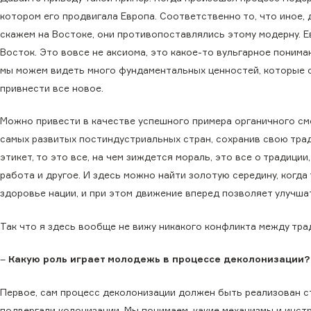
котором его продвигала Европа. Соответственно то, что иное, 
скажем на Востоке, они противопоставлялись этому модерну.
Восток. Это вовсе не аксиома, это какое-то вульгарное понима
мы можем видеть много фундаментальных ценностей, которые сл
привнести все новое.
Можно привести в качестве успешного примера органичного см
самых развитых постиндустриальных стран, сохранив свою тра
этикет, то это все, на чем зиждется мораль, это все о традиции
работа и другое. И здесь можно найти золотую середину, ког
здоровье нации, и при этом движение вперед позволяет улучшат
Так что я здесь вообще не вижу никакого конфликта между тр
–
Какую роль играет молодежь в процессе деколонизации?
Первое, сам процесс деколонизации должен быть реализован ст
подвергали колонизации. Мы понимаем, какие механизмы и инстр