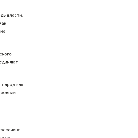
дь власти.
Как
ема
ского
ъединяют
 народ как
троении
грессивно.
ас на