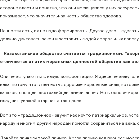
стороне власти и понятно, что они имеющимися у них ресурса
показывает, что значительная часть общества здорова.
Ценности есть, их не надо формировать. Другое дело – сдела
должно диктовать закон и заставить людей аморальных прислу
–
Казахстанское общество считается традиционным. Говоря
отличаются от этих моральных ценностей общества как це
Они не вступают ни в какую конфронтацию. Я здесь не вижу ко
века, потому что в нем есть здоровые моральные силы, которы
казахов, японцев, австралийцев, американцев. Но в основе мора
младших, уважай старших и так далее.
Вот это «традиционное» звучит как нечто патриархальное, уст
народу и многим другим народам помогли сохраниться на века, 
Давайте приведу такой пример. Когда произошел процесс модерн