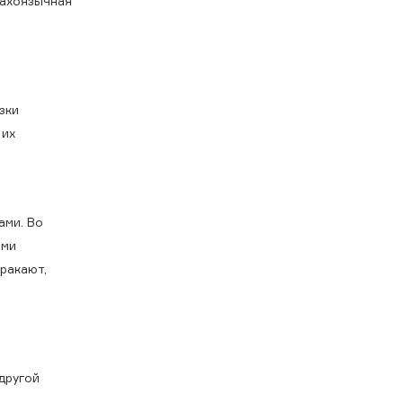
захоязычная
зки
 их
ами. Во
ыми
ракают,
другой