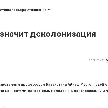
а
Учёба
Карьера
Отношения
 значит деколонизация
Поделиться
:
иированным профессором Казахстана Айнаш Мустояповой о 
и ценностями, какова роль молодежи в деколонизации и ч