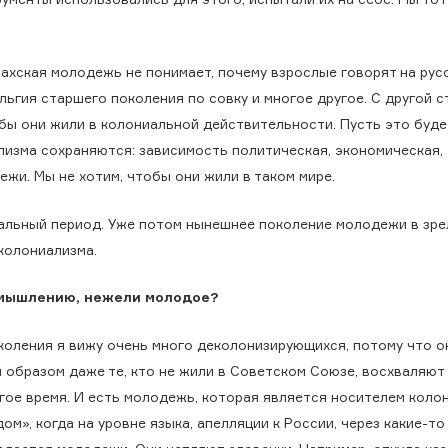
захская молодежь не понимает, почему взрослые говорят на рус
льгия старшего поколения по совку и многое другое. С другой с
обы они жили в колониальной действительности. Пусть это буде
лизма сохраняются: зависимость политическая, экономическая,
жи. Мы не хотим, чтобы они жили в таком мире.
альный период. Уже потом нынешнее поколение молодежи в зр
колониализма.
 мышлению, нежели молодое?
околения я вижу очень много деколонизирующихся, потому что о
 образом даже те, кто не жили в Советском Союзе, восхваляют 
гое время. И есть молодежь, которая является носителем коло
м», когда на уровне языка, апелляции к России, через какие-то