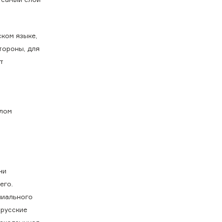
ском языке,
тороны, для
т
елом
ни
его.
ниального
 русские