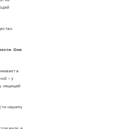
людей
щество
ности. Они
ыживает в
ной – у
у, защищай
ости нашему
том виде, в