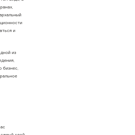
ранах,
иархальный
иционности
аться и
одной из
едения,
о бизнес,
оральное
нас
 самый слой