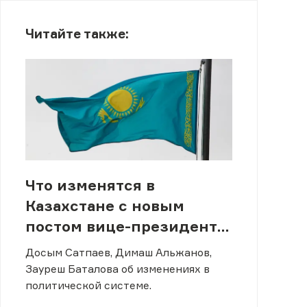
Читайте также:
Что изменятся в
Казахстане с новым
постом вице-президента
и парламентской
Досым Сатпаев, Димаш Альжанов,
реформой
Зауреш Баталова об изменениях в
политической системе.