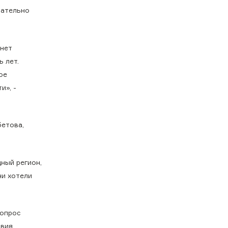
зательно
 нет
 лет.
ое
и», -
бетова,
ный регион,
ни хотели
вопрос
вия,