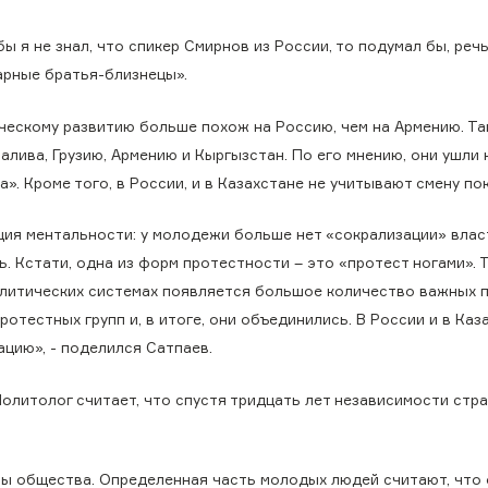
 я не знал, что спикер Смирнов из России, то подумал бы, речь
тарные братья-близнецы».
ческому развитию больше похож на Россию, чем на Армению. Та
алива, Грузию, Армению и Кыргызстан. По его мнению, они ушли 
». Кроме того, в России, и в Казахстане не учитывают смену по
ция ментальности: у молодежи больше нет «сокрализации» влас
 Кстати, одна из форм протестности – это «протест ногами». 
политических системах появляется большое количество важных 
отестных групп и, в итоге, они объединились. В России и в Каз
цию», - поделился Сатпаев.
олитолог считает, что спустя тридцать лет независимости стра
ы общества. Определенная часть молодых людей считают, что