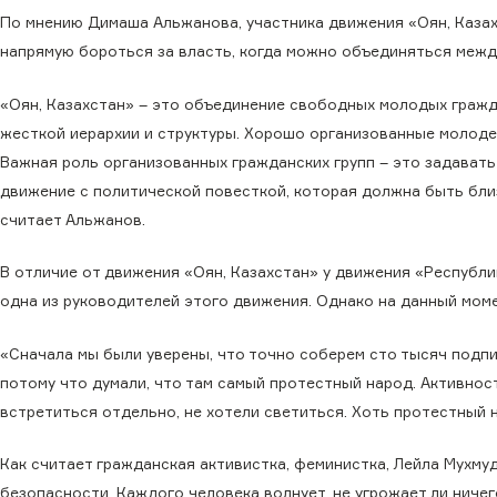
По мнению Димаша Альжанова, участника движения «Оян, Казах
напрямую бороться за власть, когда можно объединяться между
«Оян, Казахстан» – это объединение свободных молодых гражда
жесткой иерархии и структуры. Хорошо организованные молоде
Важная роль организованных гражданских групп – это задавать
движение с политической повесткой, которая должна быть близ
считает Альжанов.
В отличие от движения «Оян, Казахстан» у движения «Республи
одна из руководителей этого движения. Однако на данный мом
«Сначала мы были уверены, что точно соберем сто тысяч подпис
потому что думали, что там самый протестный народ. Активност
встретиться отдельно, не хотели светиться. Хоть протестный н
Как считает гражданская активистка, феминистка, Лейла Мухм
безопасности. Каждого человека волнует, не угрожает ли ничег