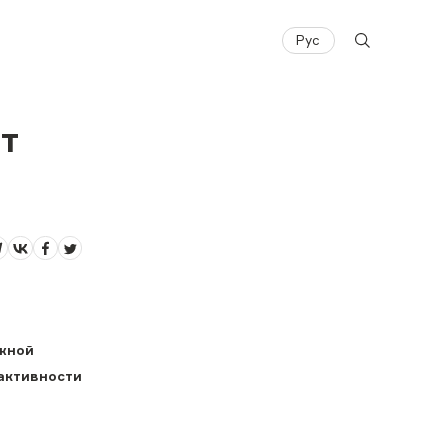
Рус
т
ежной
активности