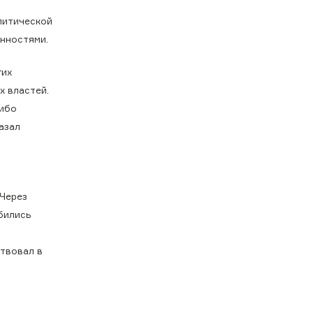
литической
енностями.
гих
х властей.
либо
азал
 Через
бились
ствовал в