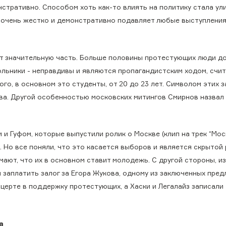
стративно. Способом хоть как-то влиять на политику стала ули
 очень жестко и демонстративно подавляет любые выступления»
ют значительную часть. Больше половины протестующих люди до
ольники - неправдивы и являются пропагандистским ходом, счи
го, в основном это студенты, от 20 до 23 лет. Символом этих 
ва. Другой особенностью московских митингов Смирнов назвал
и Гуфом, которые выпустили ролик о Москве (клип на трек “Мос
ая. Но все поняли, что это касается выборов и является скрытой
мают, что их в основном ставит молодежь. С другой стороны, и
 заплатить залог за Егора Жукова, одному из заключенных пре
нцерте в поддержку протестующих, а Хаски и Легалайз записали
а