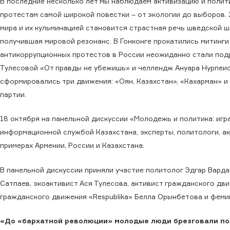
В последние несколько лет мы наблюдаем активизацию и полит
протестам самой широкой повестки – от экологии до выборов.
мира и их кульминацией становится страстная речь шведской ш
получившая мировой резонанс. В Гонконге прокатились митинг
антикоррупционных протестов в России неожиданно стали подро
Тулесовой «От правды не убежишь» и челлендж Ануара Нурпеи
сформировались три движения: «Оян, Казахстан», «Кахарман» и
партии.
18 октября на панельной дискуссии «Молодежь и политика: иг
информационной службой Казахстана, эксперты, политологи, 
примерах Армении, России и Казахстана.
В панельной дискуссии приняли участие политолог Эдгар Вард
Сатпаев, экоактивист Ася Тулесова, активист гражданского дв
гражданского движения «Respublika» Белла Орынбетова и феми
«До «бархатной революции» молодые люди брезговали п