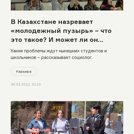
В Казахстане назревает
«молодежный пузырь» – что
это такое? И может ли он
привести к молодежным
Какие проблемы ждут нынешних студентов и
протестам?
школьников – рассказывает социолог.
Карьера
30.01.2022, 01:10