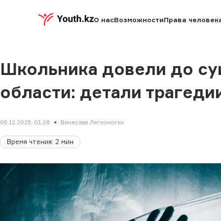
О нас
Возможности
Права человек
Школьника довели до с
области: детали трагеди
05.12.2025, 01:28
Вячеслав Легконогих
Время чтения
:
2
мин