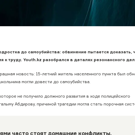
дростка до самоубийства: обвинение пытается доказать, ч
 к труду. Youth.kz разобрался в деталях резонансного дел
рашная новость: 15-летний житель населенного пункта был об
 школьника могли довести до самоубийства.
которое не получило должного развития в ходе полицейского
галыму Абдирову, причиной трагедии могла стать порочная сис
иями часто стоят домашние конфликты,