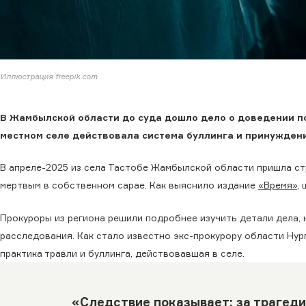
Иллюстрация freepik.com
В Жамбылской области до суда дошло дело о доведении по
местном селе действовала система буллинга и принуждения
В апреле-2025 из села Тастобе Жамбылской области пришла ст
мертвым в собственном сарае. Как выяснило издание
«Время»
,
Прокуроры из региона решили подробнее изучить детали дела, 
расследования. Как стало известно экс-прокурору области Нур
практика травли и буллинга, действовавшая в селе.
«Следствие показывает: за трагед