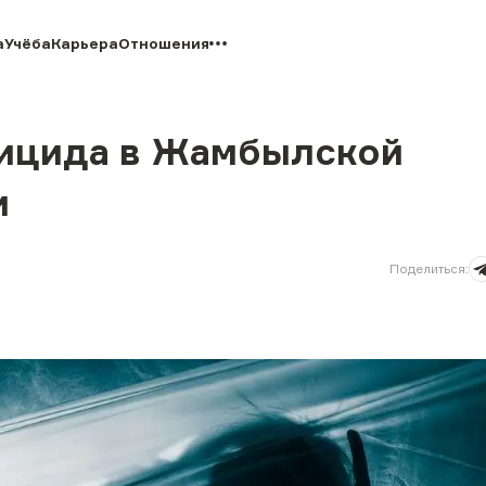
а
Учёба
Карьера
Отношения
уицида в Жамбылской
и
Поделиться
: