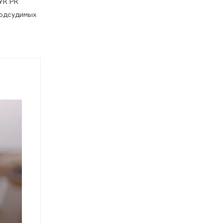
УК РК
подсудимых