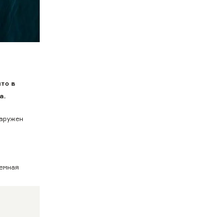
то в
а.
наружен
темная