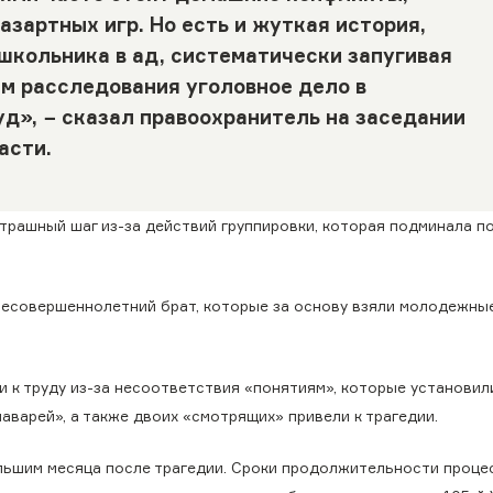
азартных игр. Но есть и жуткая история,
школьника в ад, систематически запугивая
ам расследования уголовное дело в
уд», −
сказал
правоохранитель на заседании
асти.
страшный шаг из-за действий группировки, которая подминала п
несовершеннолетний брат, которые за основу взяли молодежны
 к труду из-за несоответствия «понятиям», которые установил
аварей», а также двоих «смотрящих» привели к трагедии.
ольшим месяца после трагедии. Сроки продолжительности проце