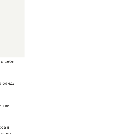
од себя
е банды,
и так
сса в