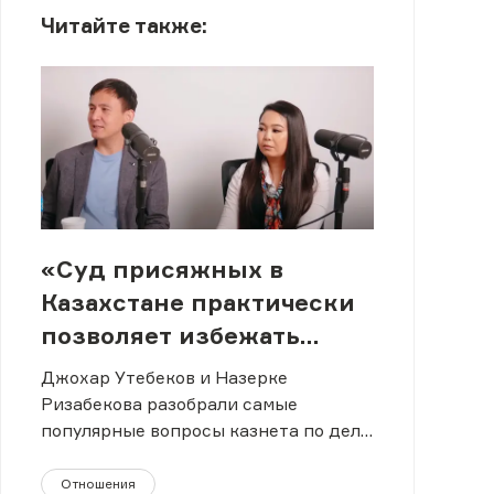
Читайте также:
«Суд присяжных в
Казахстане практически
позволяет избежать
пожизненного
Джохар Утебеков и Назерке
заключения,» – Джохар
Ризабекова разобрали самые
популярные вопросы казнета по делу
Утебеков и Назерке
об убийстве Салтанат Нукеновой.
Ризабекова о процессе
Отношения