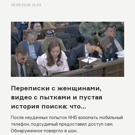
26.06.2026, 11:43
Переписки с женщинами,
видео с пытками и пустая
история поиска: что
обнаружили в телефоне
После неудачных попыток КНБ взломать мобильный
Бишимбаева
телефон, подсудимый предоставил доступ сам.
Обнаруженное повергло в шок.