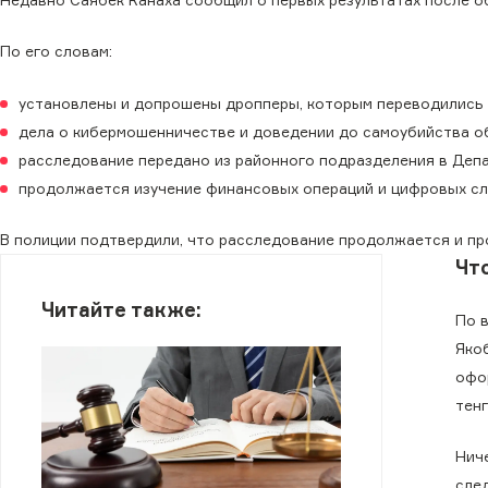
По его словам:
установлены и допрошены дропперы, которым переводились 
дела о кибермошенничестве и доведении до самоубийства о
расследование передано из районного подразделения в Деп
продолжается изучение финансовых операций и цифровых сл
В полиции подтвердили, что расследование продолжается и п
Чт
Читайте также:
По в
Якоб
офор
тенг
Нич
след