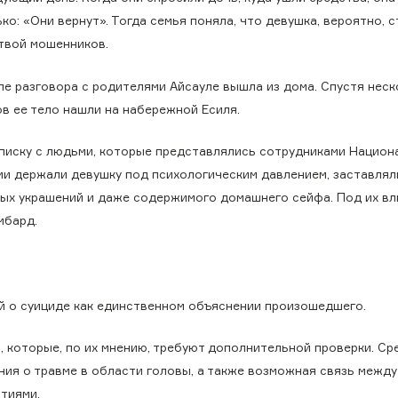
ко: «Они вернут». Тогда семья поняла, что девушка, вероятно, 
твой мошенников.
ле разговора с родителями Айсауле вышла из дома. Спустя нес
ов ее тело нашли на набережной Есиля.
писку с людьми, которые представлялись сотрудниками Национ
дии держали девушку под психологическим давлением, заставлял
ых украшений и даже содержимого домашнего сейфа. Под их вл
мбард.
ей о суициде как единственном объяснении произошедшего.
 которые, по их мнению, требуют дополнительной проверки. Сре
ия о травме в области головы, а также возможная связь между
тиями.