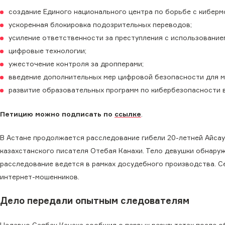
создание Единого национального центра по борьбе с кибер
ускоренная блокировка подозрительных переводов;
усиление ответственности за преступления с использование
цифровые технологии;
ужесточение контроля за дропперами;
введение дополнительных мер цифровой безопасности для 
развитие образовательных программ по кибербезопасности в
Петицию можно подписать по
ссылке
.
В Астане продолжается расследование гибели 20-летней Айсау
казахстанского писателя Отебая Канахи. Тело девушки обнаруж
расследование ведется в рамках досудебного производства. Се
интернет-мошенников.
Дело передали опытным следователям
Недавно Саябек Канаха сообщил о первых результатах после о