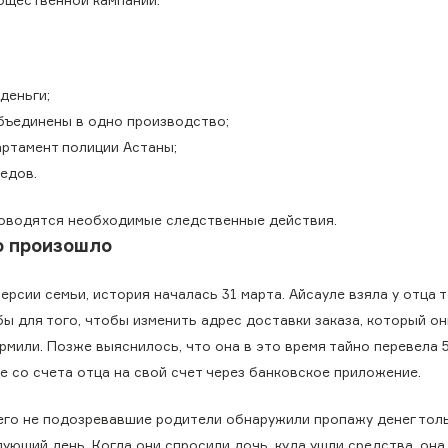
деньги;
бъединены в одно производство;
артамент полиции Астаны;
едов.
роводятся необходимые следственные действия.
о произошло
ерсии семьи, история началась 31 марта. Айсауле взяла у отца 
ы для того, чтобы изменить адрес доставки заказа, который он
мили. Позже выяснилось, что она в это время тайно перевела 5
е со счета отца на свой счет через банковское приложение.
его не подозревавшие родители обнаружили пропажу денег тол
ующий день. Когда они спросили дочь, куда ушли средства, она