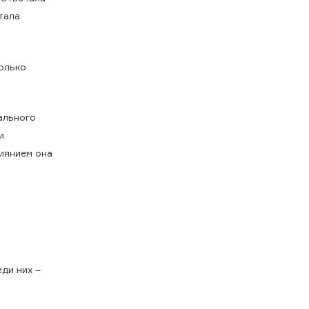
стала
колько
ального
и
иянием она
ди них –