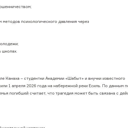
мошенничеством;
м методов психологического давления через
молодежи;
 школах.
ле Канаха – студентки Академии «Шабыт» и внучки известного
или 1 апреля 2026 года на набережной реки Есиль. По данным п
мья погибшей считает, что трагедия может быть связана с дей
бщественной кампании.