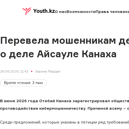
О нас
Возможности
Права человек
Перевела мошенникам ден
о деле Айсауле Канаха
26.06.2026, 11:43
Зарина Мардан
Время чтения
:
3
мин
В июне 2026 года Отебай Канаха зарегистрировал общест
противодействия кибермошенничеству. Причиной всему – с
Среди предложений, которые указаны в петиции ряд требований