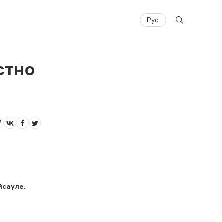
Рус
стно
Айсауле.