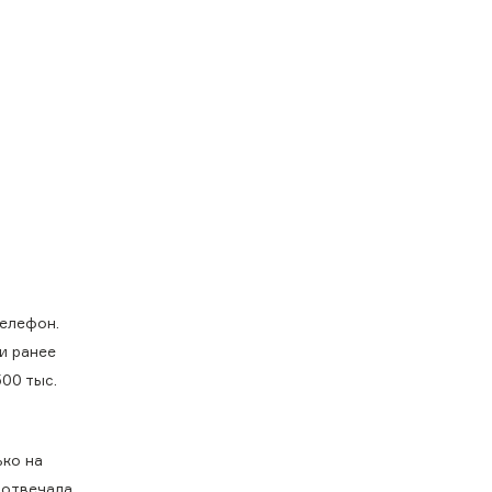
телефон.
и ранее
00 тыс.
ько на
 отвечала