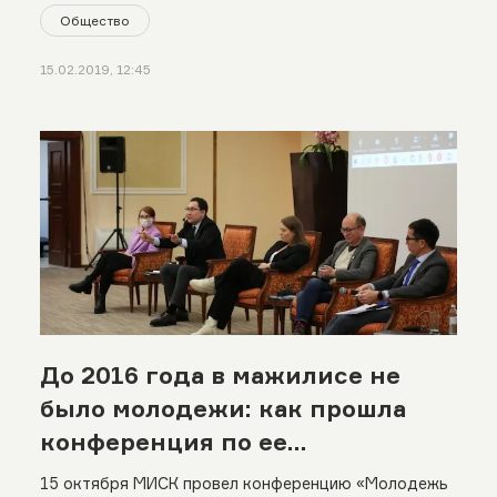
Общество
15.02.2019, 12:45
До 2016 года в мажилисе не
было молодежи: как прошла
конференция по ее
политическому участию
15 октября МИСК провел конференцию «Молодежь