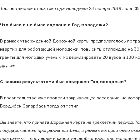
Торжественное открытие года молодежи 23 января 2019 года. Фот
Что было и не было сделано
в Год молодежи?
В рамках утвержденной Дорожной карты предполагалось потрат
квартир для работающей молодежи, повысить стипендию на 30
гранты для молодых ученых, модернизировать 20 вузов и 180 к
другое.
С какими результатами был завершен Год молодежи?
В правительстве уже провели закрывающее заседание, на кото
Бердыбек Сапарбаев тогда
отметил
:
Вы знаете, что принята Дорожная карта на трехлетний период. То
государственная программа «Еңбек», в рамках которой было охв
программы — получение и развитие необходимых для молодежи сп