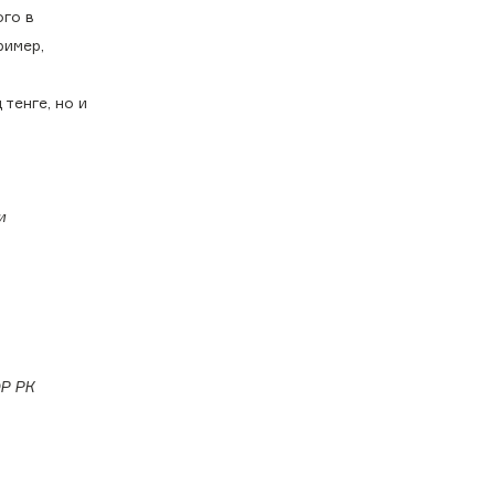
ого в
ример,
тенге, но и
и
ОР РК