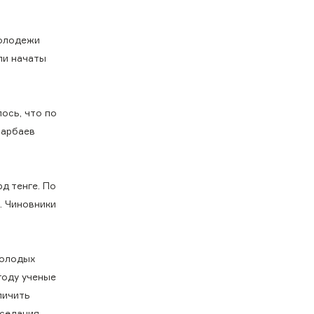
молодежи
ли начаты
ось, что по
зарбаев
рд тенге. По
. Чиновники
молодых
году ученые
личить
аседания