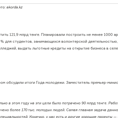
о: akorda.kz
ить 121,9 млрд тенге. Планировали построить не менее 1000 а
 % для студентов, занимающихся волонтерской деятельностью,
олледжей, выдать льготные кредиты на открытие бизнеса в селе
ром обсудили итоги Года молодежи. Заместитель премьер-мини
лько в этом году на эти цели было потрачено 90 млрд тенге. Рабо
ачено более 170 тыс. молодых людей. Самая главная задача данн
ециальностей. Конечно, у нас есть и другие хорошие проекты —