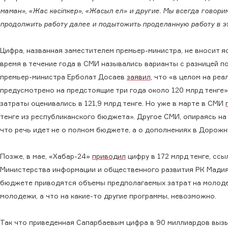
маман», «Жас кәсіпкер», «Жасыл ел» и другие. Мы всегда говори
продолжить работу далее и подытожить проделанную работу в эт
Цифра, названная заместителем премьер-министра, не вносит 
время в течение года в СМИ назывались варианты с разницей поч
премьер-министра Ерболат Досаев
заявил
, что «в целом на ре
предусмотрено на предстоящие три года около 120 млрд тенге»
затраты оценивались в 121,9 млрд тенге. Но уже в марте в СМИ
тенге из республиканского бюджета». Другое СМИ, опираясь н
что речь идет не о полном бюджете, а о дополнениях в Дорож
Позже, в мае, «Хабар-24»
приводил
цифру в 172 млрд тенге, сс
Министерства информации и общественного развития РК Мадияр
бюджете приводятся объемы предполагаемых затрат на молодеж
молодежи, а что на какие-то другие программы, невозможно.
Так что приведенная Сапарбаевым цифра в 90 миллиардов вызыва