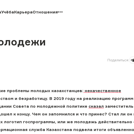
а
Учёба
Карьера
Отношения
молодежи
Поделиться
:
кие проблемы молодых казахстанцев:
некачественное
ством и безработицу. В 2019 году на реализацию программ
едании Совета по молодежной политике
сказал
заместитель
шел к концу. Чем он запомнился и что принес? Стал ли он 
ях логотип госпрограммы, или же молодежь действительно
рмационная служба Казахстана подвела итоги объявленно