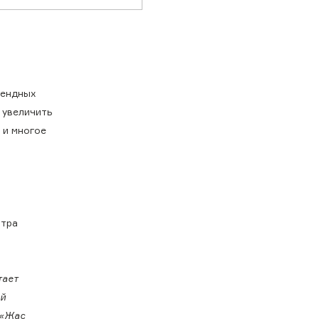
рендных
 увеличить
 и многое
стра
тает
ой
 «Жас