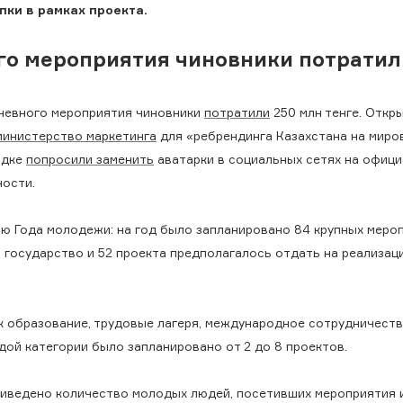
пки в рамках проекта.
го мероприятия чиновники потратил
дневного мероприятия чиновники
потратили
250 млн тенге. Откр
министерство маркетинга
для «ребрендинга Казахстана на миров
ядке
попросили заменить
аватарки в социальных сетях на офиц
ности.
 Года молодежи: на год было запланировано 84 крупных мероп
 государство и 52 проекта предполагалось отдать на реализац
к образование, трудовые лагеря, международное сотрудничеств
ждой категории было запланировано от 2 до 8 проектов.
риведено количество молодых людей, посетивших мероприятия 