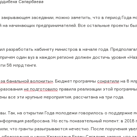
ердибека Сапарбаева
а закрывающем заседании, можно заметить, что в период Года 
ый на начинающих предпринимателей. Все остальные проекты бы
л разработать кабинету министров в начале года. Предполагал
 причем один вуз в каждом регионе должен достичь уровня «На
ти 58 млрд тенге.
-за банальной волокиты»
. Бюджет программы
сократили
на 8 мл
бразования
не подготовило
правила реализации этой программы
ены все эти крупные мероприятия, рассчитана на три года.
ивы. Так, на открытии Года молодежи говорилось о поддержке 
информация разбросана. Но есть показательный момент: в 2018 
рили, что гранты разыгрываются нечестно. После поручения уве
р образования и науки Казахстана Ерлан Сагадиев
заявил
, что з