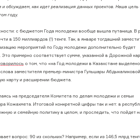
м и обсуждаем, как идет реализация данных проектов. Наша цель
ом году.
ясности: с бюджетом Года молодежи вообще вышла путаница. В 
ти в 150 миллиардов (!) тенге. Так, в январе тогдашний замести
ализацию мероприятий по Году молодежи дополнительно будет
. Это примерно соответствует сумме, указанной в Дорожной кар
говорилось
о том, что «на Год молодежи в Казахстане выделено
а слова заместителя премьер-министра Гульшары Абдыкаликово
ную карту и расширении бюджета.
ылаясь на председателя Комитета по делам молодежи и семьи
а Кожахмета. Итоговой конкретной цифры так и нет: в респуб
ную и семейную политику в целом, и проследить, что пойдет н
ет вопрос: 90 из скольких? Например, если из 146,5 млрд тенг