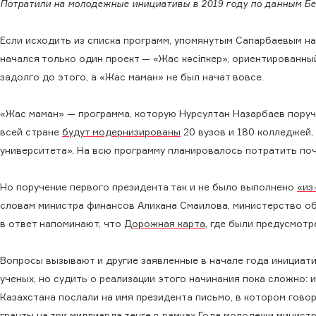
Потратили на молодежные инициативы в 2019 году по данным Б
Если исходить из списка программ, упомянутым Сапарбаевым н
начался только один проект — «Жас кәсіпкер», ориентированн
задолго до этого, а «Жас маман» не был начат вовсе.
«Жас маман» — программа, которую Нурсултан Назарбаев поручи
всей стране
будут модернизированы
20 вузов и 180 колледжей,
университета». На всю программу планировалось потратить поч
Но поручение первого президента так и не было выполнено
«из
словам министра финансов Алихана Смаилова, министерство о
в ответ напоминают, что
Дорожная карта
, где были предусмотр
Вопросы вызывают и другие заявленные в начале года инициат
ученых, но судить о реализации этого начинания пока сложно: 
Казахстана послали на имя президента письмо, в котором гово
гранты на три миллиарда тенге в рамках Года молодежи минист