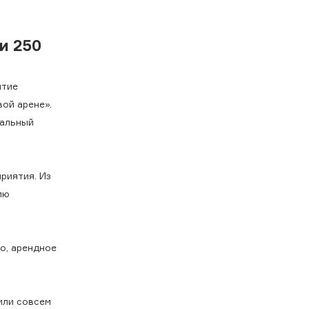
и 250
ытие
ой арене».
иальный
риятия. Из
ию
о, арендное
или совсем