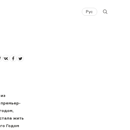
Рус
 из
 премьер-
годом,
 стала жить
го Годом