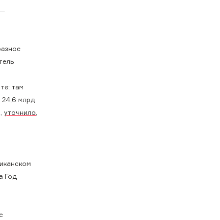
 —
разное
тель
те: там
 24,6 млрд
й,
уточнило
,
ликанском
а Год
е