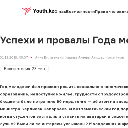
О нас
Возможности
Права человек
Успехи и провалы Года 
31.12.2019, 09:37
Анна Вильгельми, Хадиша Акаева, Алишер Кожагулов
Время чтения
:
28
мин
Год молодежи был призван решить социально-экономичес
образование,
недоступное жилье, трудности с трудоустрой
бюджета было потрачено 90 млрд тенге — об этом на зас
министра Бердибек Сапарбаев. И вот тематический год подо
когда
студентов заставляли ставить на аватарки в соцсет
лучше? Были ли ее интересы услышаны? Молодежная инфо