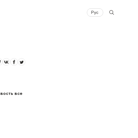
Рус
вость все