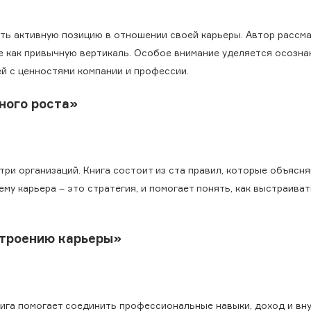
нять активную позицию в отношении своей карьеры. Автор рассм
 не как привычную вертикаль. Особое внимание уделяется осозн
й с ценностями компании и профессии.
ного роста»
три организаций. Книга состоит из ста правил, которые объясн
му карьера – это стратегия, и помогает понять, как выстраиват
строению карьеры»
Книга помогает соединить профессиональные навыки, доход и вн