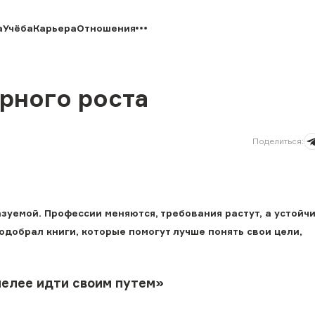
а
Учёба
Карьера
Отношения
рного роста
Поделиться
:
уемой. Профессии меняются, требования растут, а устойчи
подобрал книги, которые помогут лучше понять свои цели,
мелее идти своим путем»