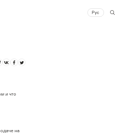
Рус
и и что
подаче на