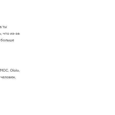
а ты
, что из-за
и больше
МОС, Ololo,
 человек,