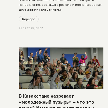
направление, составить резюме и воспользоваться
доступными программами.
Карьера
21.02.2025, 05:33
В Казахстане назревает
«молодежный пузырь» – что это
такое? И может ли он привести к