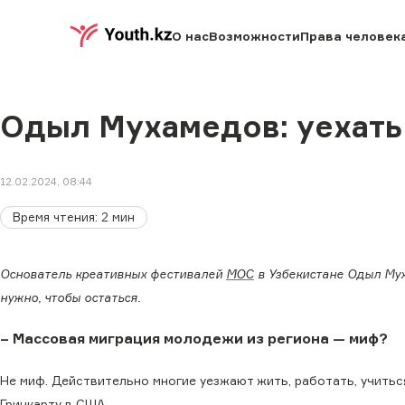
О нас
Возможности
Права человек
Одыл Мухамедов: уехать
12.02.2024, 08:44
Время чтения
:
2
мин
Основатель креативных фестивалей
МОС
в Узбекистане Одыл Мух
нужно, чтобы остаться.
– Массовая миграция молодежи из региона
—
миф?
Не миф. Действительно многие уезжают жить, работать, учитьс
Гринкарту в США.