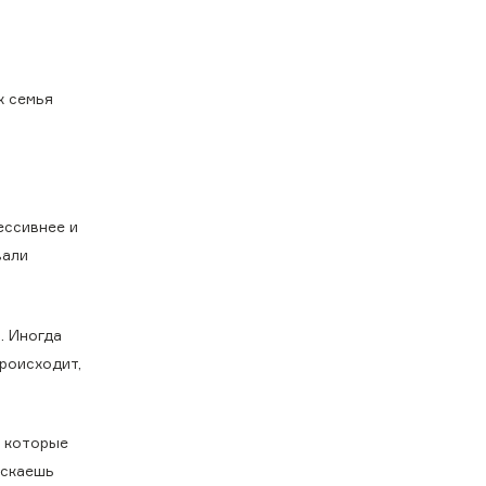
х семья
ессивнее и
вали
. Иногда
роисходит,
, которые
ускаешь