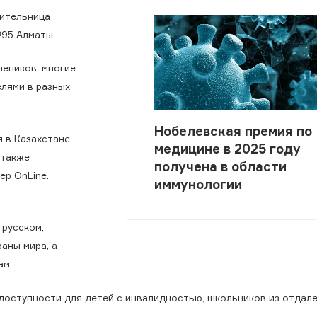
ительница
№95 Алматы.
чеников, многие
елями в разных
Нобелевская премия по
 в Казахстане.
медицине в 2025 году
 также
получена в области
p OnLine.
иммунологии
 русском,
раны мира, а
ам.
доступности для детей с инвалидностью, школьников из отдал