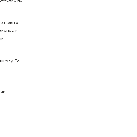
о открыто
айонов и
ли
школу. Ее
ий,