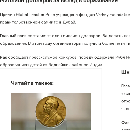
Миллион долларов за вклад в образование
Премия Global Teacher Prize учреждена фондом Varkey Foundat
правительственном саммите в Дубай.
Главный приз составляет один миллион долларов. За десять ле
образования. В этом году организаторы получили более пяти ты
Как сообщает
пресс-служба
конкурса, победу одержала Рубл На
образованием детей из беднейших районов Индии.
Шк
Читайте также:
Гла
«жи
огр
чтен
Фак
орг