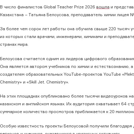
В число финалистов Global Teacher Prize 2026
вошла
и представ
Казахстана − Татьяна Белоусова, преподаватель химии лицея 
За более чем сорок лет работы она обучила свыше 220 тысяч у
из которых стали врачами, инженерами, химиками и преподават
странах мира.
Белоусова считается одним из лидеров цифрового образования
Она является автором учебников по химии и естествознанию, а
создателем образовательных YouTube-проектов YouTube «Mekte
Chemistry» и «Skill Jet. Chemistry».
На этих площадках опубликовано более тысячи видеоуроков на
казахском и английском языках. Их аудитория охватывает 64 ст
суммарное количество просмотров приближается к 20 миллион
Особую известность проекты Белоусовой получили благодаря 
регионов и учеников, оказавшихся в кризисных ситуациях.