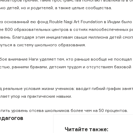
ко детей, но и родителей, а также целые сообщества.
з основанный ею фонд Rouble Nagi Art Foundation в Индии был
ее 800 образовательных центров в сотнях малообеспеченных р
евень. Благодаря этим инициативам свыше миллиона детей смог
нуться в систему школьного образования.
бое внимание Наги уделяет тем, кто раньше вообще не посещал 
стью, ранними браками, детским трудом и отсутствием базовой
 реальные условия жизни учеников: вводит гибкий график занят
лает упор на практические навыки.
тить уровень отсева школьников более чем на 50 процентов.
едагогов
Читайте также: