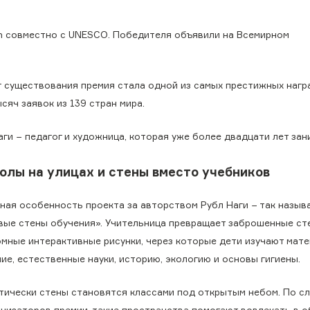
ion совместно с UNESCO. Победителя объявили на Всемирном
т существования премия стала одной из самых престижных нагр
сяч заявок из 139 стран мира.
ги − педагог и художница, которая уже более двадцати лет за
олы на улицах и стены вместо учебников
вная особенность проекта за авторством Рубл Наги − так назы
вые стены обучения». Учительница превращает заброшенные ст
омные интерактивные рисунки, через которые дети изучают мате
ие, естественные науки, историю, экологию и основы гигиены.
тически стены становятся классами под открытым небом. По с
анизаторов премии, такие пространства помогают вовлекать в о