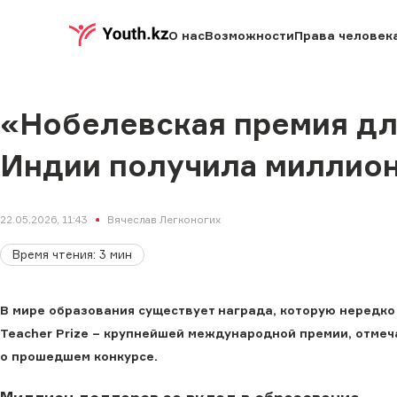
О нас
Возможности
Права человек
«Нобелевская премия для
Индии получила миллио
22.05.2026, 11:43
Вячеслав Легконогих
Время чтения
:
3
мин
В мире образования существует награда, которую нередко 
Teacher Prize − крупнейшей международной премии, отмеч
о прошедшем конкурсе.