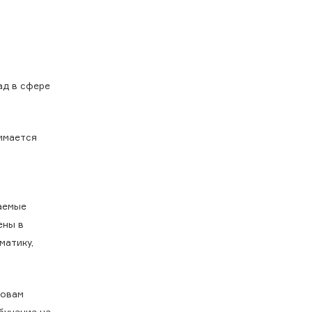
ад в сфере
нимается
ваемые
ены в
матику,
ловам
бучение не