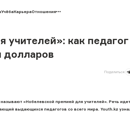
а
Учёба
Карьера
Отношения
 учителей»: как педагог
н долларов
Поделиться
:
называют «Нобелевской премией для учителей». Речь идет 
ающей выдающихся педагогов со всего мира. Youth.kz узна