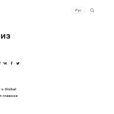
Рус
 из
о Global
л главное